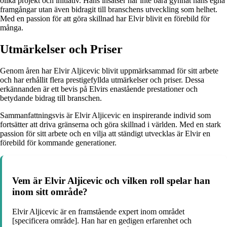
olika projekt och initiativ. Hans insatser har inte bara gynnat hans egna
framgångar utan även bidragit till branschens utveckling som helhet.
Med en passion för att göra skillnad har Elvir blivit en förebild för
många.
Utmärkelser och Priser
Genom åren har Elvir Aljicevic blivit uppmärksammad för sitt arbete
och har erhållit flera prestigefyllda utmärkelser och priser. Dessa
erkännanden är ett bevis på Elvirs enastående prestationer och
betydande bidrag till branschen.
Sammanfattningsvis är Elvir Aljicevic en inspirerande individ som
fortsätter att driva gränserna och göra skillnad i världen. Med en stark
passion för sitt arbete och en vilja att ständigt utvecklas är Elvir en
förebild för kommande generationer.
Vem är Elvir Aljicevic och vilken roll spelar han
inom sitt område?
Elvir Aljicevic är en framstående expert inom området
[specificera område]. Han har en gedigen erfarenhet och