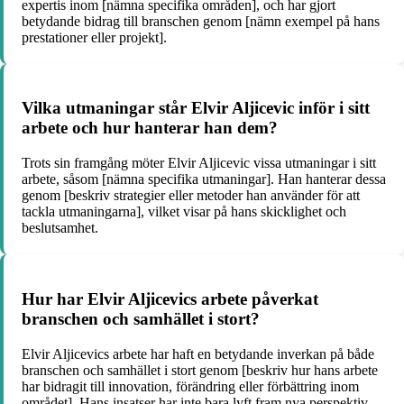
expertis inom [nämna specifika områden], och har gjort
betydande bidrag till branschen genom [nämn exempel på hans
prestationer eller projekt].
Vilka utmaningar står Elvir Aljicevic inför i sitt
arbete och hur hanterar han dem?
Trots sin framgång möter Elvir Aljicevic vissa utmaningar i sitt
arbete, såsom [nämna specifika utmaningar]. Han hanterar dessa
genom [beskriv strategier eller metoder han använder för att
tackla utmaningarna], vilket visar på hans skicklighet och
beslutsamhet.
Hur har Elvir Aljicevics arbete påverkat
branschen och samhället i stort?
Elvir Aljicevics arbete har haft en betydande inverkan på både
branschen och samhället i stort genom [beskriv hur hans arbete
har bidragit till innovation, förändring eller förbättring inom
området]. Hans insatser har inte bara lyft fram nya perspektiv