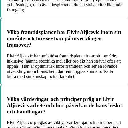
och lösningar, utan även inspirerat andra att sträva efter liknande
framgång.
Vilka framtidsplaner har Elvir Aljicevic inom sitt
område och hur ser han på utvecklingen
framöver?
Elvir Aljicevic har ambitiösa framtidsplaner inom sitt område,
inklusive [nämna specifika mål eller projekt han strävar efter att
uppnå]. Han är optimistisk inför framtiden och ser en lovande
utveckling inom branschen, där han hoppas kunna fortsätta
bidra med sin kunskap och erfarenhet.
Vilka värderingar och principer präglar Elvir
Aljicevics arbete och hur påverkar de hans beslut
och handlingar?
Elvir Aljicevic präglas av viktiga värderingar och principer i sitt
arbete, såsom [nämna exempel på värderingar såsom integritet,