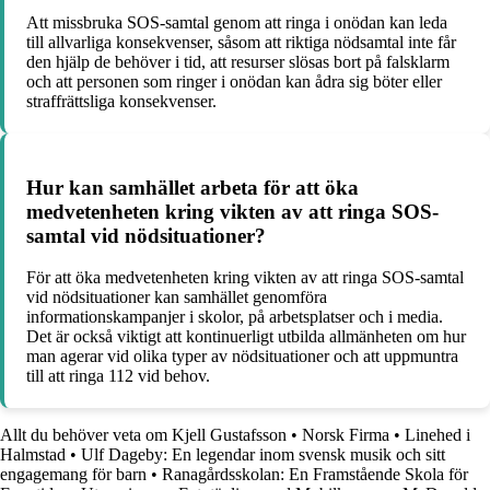
Att missbruka SOS-samtal genom att ringa i onödan kan leda
till allvarliga konsekvenser, såsom att riktiga nödsamtal inte får
den hjälp de behöver i tid, att resurser slösas bort på falsklarm
och att personen som ringer i onödan kan ådra sig böter eller
straffrättsliga konsekvenser.
Hur kan samhället arbeta för att öka
medvetenheten kring vikten av att ringa SOS-
samtal vid nödsituationer?
För att öka medvetenheten kring vikten av att ringa SOS-samtal
vid nödsituationer kan samhället genomföra
informationskampanjer i skolor, på arbetsplatser och i media.
Det är också viktigt att kontinuerligt utbilda allmänheten om hur
man agerar vid olika typer av nödsituationer och att uppmuntra
till att ringa 112 vid behov.
Allt du behöver veta om Kjell Gustafsson
•
Norsk Firma
•
Linehed i
Halmstad
•
Ulf Dageby: En legendar inom svensk musik och sitt
engagemang för barn
•
Ranagårdsskolan: En Framstående Skola för