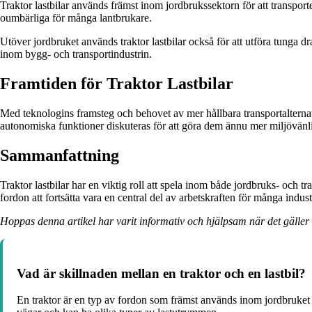
Traktor lastbilar används främst inom jordbrukssektorn för att transport
oumbärliga för många lantbrukare.
Utöver jordbruket används traktor lastbilar också för att utföra tunga dra
inom bygg- och transportindustrin.
Framtiden för Traktor Lastbilar
Med teknologins framsteg och behovet av mer hållbara transportalternativ 
autonomiska funktioner diskuteras för att göra dem ännu mer miljövänli
Sammanfattning
Traktor lastbilar har en viktig roll att spela inom både jordbruks- och
fordon att fortsätta vara en central del av arbetskraften för många indust
Hoppas denna artikel har varit informativ och hjälpsam när det gäller a
Vad är skillnaden mellan en traktor och en lastbil?
En traktor är en typ av fordon som främst används inom jordbruket fö