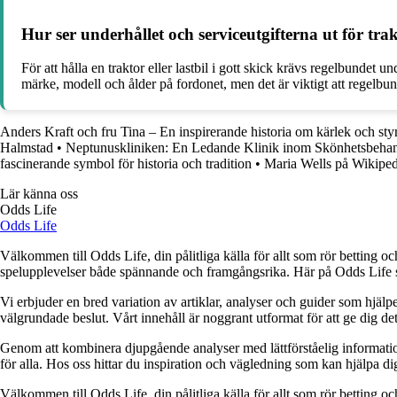
Hur ser underhållet och serviceutgifterna ut för trak
För att hålla en traktor eller lastbil i gott skick krävs regelbundet
märke, modell och ålder på fordonet, men det är viktigt att regelbund
Anders Kraft och fru Tina – En inspirerande historia om kärlek och sty
Halmstad
•
Neptunuskliniken: En Ledande Klinik inom Skönhetsbehan
fascinerande symbol för historia och tradition
•
Maria Wells på Wikiped
Lär känna oss
Odds Life
Odds Life
Välkommen till Odds Life, din pålitliga källa för allt som rör betting oc
spelupplevelser både spännande och framgångsrika. Här på Odds Life strä
Vi erbjuder en bred variation av artiklar, analyser och guider som hjälper
välgrundade beslut. Vårt innehåll är noggrant utformat för att ge dig de
Genom att kombinera djupgående analyser med lättförståelig information vil
för alla. Hos oss hittar du inspiration och vägledning som kan hjälpa dig
Välkommen till Odds Life, din pålitliga källa för allt som rör betting oc