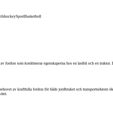
e
Ishockey
Sport
Basketboll
d typ av fordon som kombinerar egenskaperna hos en lastbil och en trakto
när behovet av kraftfulla fordon för både jordbruket och transportsektorn 
itet.