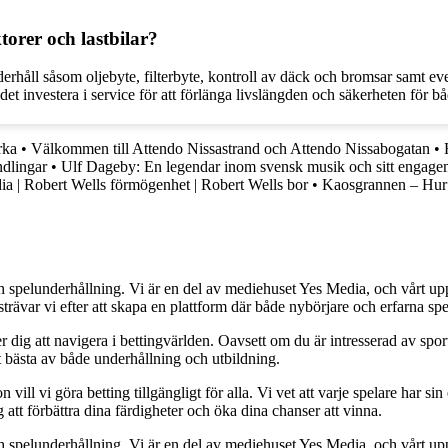
torer och lastbilar?
 underhåll såsom oljebyte, filterbyte, kontroll av däck och bromsar samt e
et investera i service för att förlänga livslängden och säkerheten för båd
rka
•
Välkommen till Attendo Nissastrand och Attendo Nissabogatan
•
dlingar
•
Ulf Dageby: En legendar inom svensk musik och sitt engage
ia | Robert Wells förmögenhet | Robert Wells bor
•
Kaosgrannen – Hur h
h spelunderhållning. Vi är en del av mediehuset Yes Media, och vårt uppdra
var vi efter att skapa en plattform där både nybörjare och erfarna spel
 dig att navigera i bettingvärlden. Oavsett om du är intresserad av sports
t bästa av både underhållning och utbildning.
l vi göra betting tillgängligt för alla. Vi vet att varje spelare har sin e
 att förbättra dina färdigheter och öka dina chanser att vinna.
h spelunderhållning. Vi är en del av mediehuset Yes Media, och vårt uppdra