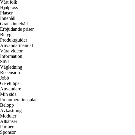
Vårt folk
Hjälp oss
Platser
Innehåll
Gratis innehåll
Erbjudande priser
Betyg
Produktguider
Användarmanual
Våra videor
Information
Stöd
Vägledning
Recension
Jobb
Ge ett tips
Användare
Min sida
Prenumerationsplan
Belopp
Avkastning
Moduler
Allianser
Partner
Sponsor