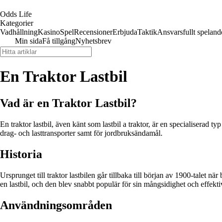
Odds Life
Kategorier
Vadhållning
Kasino
Spel
Recensioner
Erbjuda
Taktik
Ansvarsfullt speland
Min sida
Få tillgång
Nyhetsbrev
En Traktor Lastbil
Vad är en Traktor Lastbil?
En traktor lastbil, även känt som lastbil a traktor, är en specialisera
drag- och lasttransporter samt för jordbruksändamål.
Historia
Ursprunget till traktor lastbilen går tillbaka till början av 1900-talet 
en lastbil, och den blev snabbt populär för sin mångsidighet och effektiv
Användningsområden