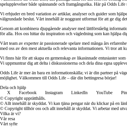
spelupplevelser både spännande och framgångsrika. Här på Odds Life strä
Vi erbjuder en bred variation av artiklar, analyser och guider som hjälper
välgrundade beslut. Vårt innehåll är noggrant utformat för att ge dig de
Genom att kombinera djupgående analyser med lättförståelig information vil
för alla. Hos oss hittar du inspiration och vägledning som kan hjälpa dig
Vårt team av experter är passionerade spelare med många års erfarenhet 
med oss av den mest aktuella och relevanta informationen. Vi tror att ku
Vi finns här för att skapa en gemenskap av likasinnade entusiaster som
Vi uppmuntrar dig att delta i diskussionerna och dela dina egna uppleve
Odds Life är mer än bara en informationskälla; vi är din partner på vä
möjlighet. Välkommen till Odds Life – där din bettingresa börjar!
Dela och hjälp
X
Facebook
Instagram
LinkedIn
YouTube
Pin
© Copyright upprätthålls.
© Allt innehåll är skyddat. Vi kan tjäna pengar när du klickar på en län
© Copyright tillhör oss och allt innehåll är skyddat. Vi arbetar med utva
Vilka är vi?
Vår resa
Vårt syfte