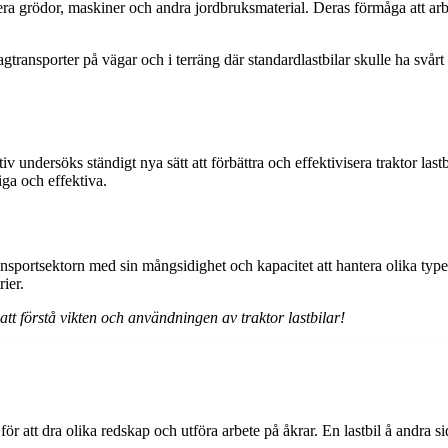
era grödor, maskiner och andra jordbruksmaterial. Deras förmåga att arbe
gtransporter på vägar och i terräng där standardlastbilar skulle ha svårt a
undersöks ständigt nya sätt att förbättra och effektivisera traktor lastb
ga och effektiva.
 transportsektorn med sin mångsidighet och kapacitet att hantera olika t
rier.
tt förstå vikten och användningen av traktor lastbilar!
r att dra olika redskap och utföra arbete på åkrar. En lastbil å andra s