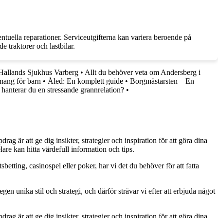
ventuella reparationer. Serviceutgifterna kan variera beroende på
e traktorer och lastbilar.
Hallands Sjukhus Varberg
•
Allt du behöver veta om Andersberg i
mang för barn
•
Åled: En komplett guide
•
Borgmästarsten – En
anterar du en stressande grannrelation?
•
g är att ge dig insikter, strategier och inspiration för att göra dina
are kan hitta värdefull information och tips.
betting, casinospel eller poker, har vi det du behöver för att fatta
gen unika stil och strategi, och därför strävar vi efter att erbjuda något
g är att ge dig insikter, strategier och inspiration för att göra dina