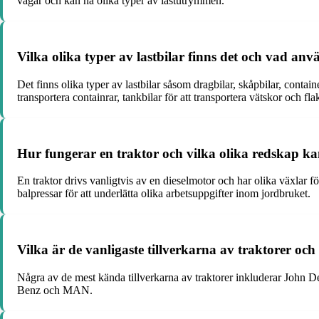
vägar och kan ha olika typer av lastutrymmen.
Vilka olika typer av lastbilar finns det och vad anvä
Det finns olika typer av lastbilar såsom dragbilar, skåpbilar, containe
transportera containrar, tankbilar för att transportera vätskor och fla
Hur fungerar en traktor och vilka olika redskap k
En traktor drivs vanligtvis av en dieselmotor och har olika växlar f
balpressar för att underlätta olika arbetsuppgifter inom jordbruket.
Vilka är de vanligaste tillverkarna av traktorer och 
Några av de mest kända tillverkarna av traktorer inkluderar John D
Benz och MAN.