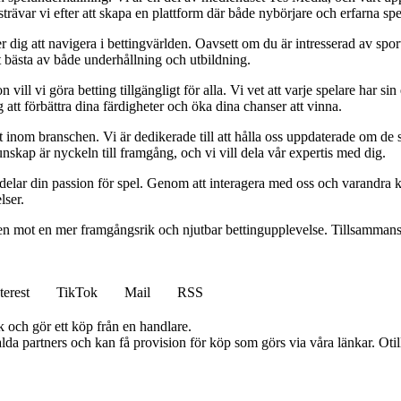
var vi efter att skapa en plattform där både nybörjare och erfarna spel
 dig att navigera i bettingvärlden. Oavsett om du är intresserad av sports
t bästa av både underhållning och utbildning.
l vi göra betting tillgängligt för alla. Vi vet att varje spelare har sin e
 att förbättra dina färdigheter och öka dina chanser att vinna.
inom branschen. Vi är dedikerade till att hålla oss uppdaterade om de se
nskap är nyckeln till framgång, och vi vill dela vår expertis med dig.
 delar din passion för spel. Genom att interagera med oss och varandra 
lser.
gen mot en mer framgångsrik och njutbar bettingupplevelse. Tillsammans 
terest
TikTok
Mail
RSS
k och gör ett köp från en handlare.
lda partners och kan få provision för köp som görs via våra länkar. Otillå