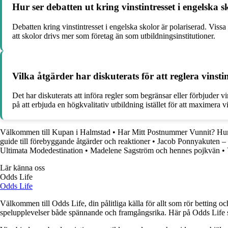
Hur ser debatten ut kring vinstintresset i engelska 
Debatten kring vinstintresset i engelska skolor är polariserad. Vissa
att skolor drivs mer som företag än som utbildningsinstitutioner.
Vilka åtgärder har diskuterats för att reglera vinst
Det har diskuterats att införa regler som begränsar eller förbjuder 
på att erbjuda en högkvalitativ utbildning istället för att maximera v
Välkommen till Kupan i Halmstad
•
Har Mitt Postnummer Vunnit? Hur
guide till förebyggande åtgärder och reaktioner
•
Jacob Ponnyakuten – 
Ultimata Modedestination
•
Madelene Sagström och hennes pojkvän
•
Lär känna oss
Odds Life
Odds Life
Välkommen till Odds Life, din pålitliga källa för allt som rör betting oc
spelupplevelser både spännande och framgångsrika. Här på Odds Life strä