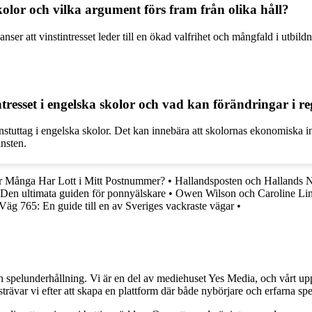
skolor och vilka argument förs fram från olika håll?
 anser att vinstintresset leder till en ökad valfrihet och mångfald i utbi
intresset i engelska skolor och vad kan förändringar i 
vinstuttag i engelska skolor. Det kan innebära att skolornas ekonomiska i
insten.
 Många Har Lott i Mitt Postnummer?
•
Hallandsposten och Hallands 
Den ultimata guiden för ponnyälskare
•
Owen Wilson och Caroline Lindq
Väg 765: En guide till en av Sveriges vackraste vägar
•
h spelunderhållning. Vi är en del av mediehuset Yes Media, och vårt uppdra
var vi efter att skapa en plattform där både nybörjare och erfarna spel