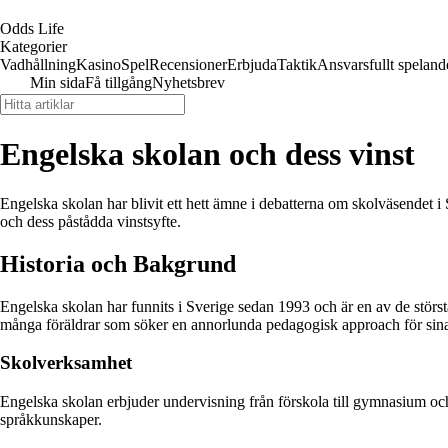
Odds Life
Kategorier
Vadhållning
Kasino
Spel
Recensioner
Erbjuda
Taktik
Ansvarsfullt speland
Min sida
Få tillgång
Nyhetsbrev
Engelska skolan och dess vinst
Engelska skolan har blivit ett hett ämne i debatterna om skolväsendet 
och dess påstådda vinstsyfte.
Historia och Bakgrund
Engelska skolan har funnits i Sverige sedan 1993 och är en av de störst
många föräldrar som söker en annorlunda pedagogisk approach för sina
Skolverksamhet
Engelska skolan erbjuder undervisning från förskola till gymnasium och 
språkkunskaper.