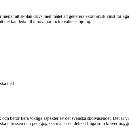
ker menar att skolan drivs med målet att generera ekonomisk vinst för äg
t det kan leda till innovation och kvalitetshöjning.
iska mål
ch berör flera viktiga aspekter av det svenska skolväsendet. Det är vik
miska intressen och pedagogiska mål är en delikat fråga som kräver n