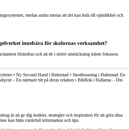
ldningssystemet, medan andra menar att det kan leda till ojämlikhet och
regelverket innebära för skolornas verksamhet?
ncitament förändras och att de i större utsträckning måste fokusera
Nyheter
•
Ny Second Hand i Halmstad
•
Skottlossning i Halmstad: En
vist – En närmare titt på deras relation
•
BikBok i Hallarna – Din
g är att ge dig insikter, strategier och inspiration för att göra dina
are kan hitta värdefull information och tips.