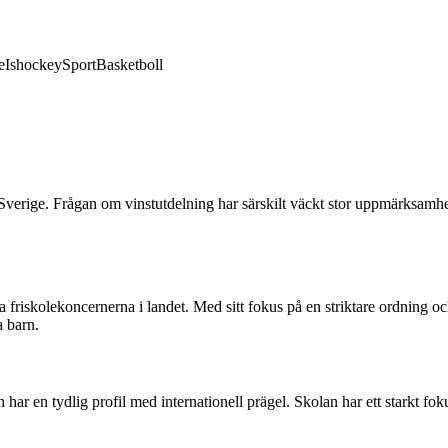
e
Ishockey
Sport
Basketboll
i Sverige. Frågan om vinstutdelning har särskilt väckt stor uppmärksamh
a friskolekoncernerna i landet. Med sitt fokus på en striktare ordning o
 barn.
har en tydlig profil med internationell prägel. Skolan har ett starkt fo