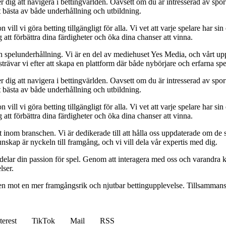
 dig att navigera i bettingvärlden. Oavsett om du är intresserad av sports
t bästa av både underhållning och utbildning.
l vi göra betting tillgängligt för alla. Vi vet att varje spelare har sin e
 att förbättra dina färdigheter och öka dina chanser att vinna.
h spelunderhållning. Vi är en del av mediehuset Yes Media, och vårt uppdra
var vi efter att skapa en plattform där både nybörjare och erfarna spel
 dig att navigera i bettingvärlden. Oavsett om du är intresserad av sports
t bästa av både underhållning och utbildning.
l vi göra betting tillgängligt för alla. Vi vet att varje spelare har sin e
 att förbättra dina färdigheter och öka dina chanser att vinna.
inom branschen. Vi är dedikerade till att hålla oss uppdaterade om de se
nskap är nyckeln till framgång, och vi vill dela vår expertis med dig.
 delar din passion för spel. Genom att interagera med oss och varandra 
lser.
gen mot en mer framgångsrik och njutbar bettingupplevelse. Tillsammans 
terest
TikTok
Mail
RSS