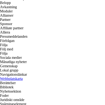
Belopp
Avkastning
Moduler
Allianser
Partner
Sponsor
Affiliate partner
Alliera
Pressmeddelanden
Förfrågan
Följa
Följ med
Följa
Sociala medier
Månatliga nyheter
Gemenskap
Lokal grupp
Navigationslänkar
Webbplatskarta
Berättelser
Bibliotek
Nyhetssektion
Foder
Juridiskt område
Spårningselement