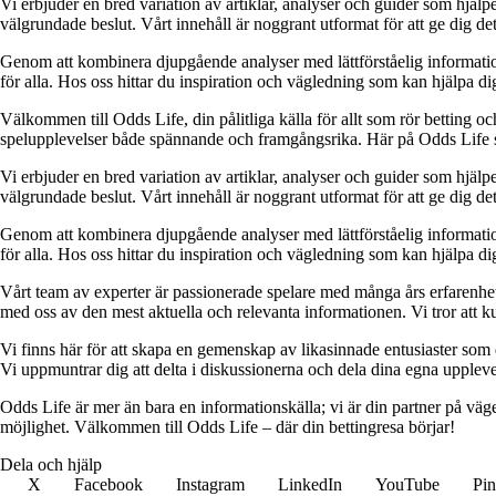
Vi erbjuder en bred variation av artiklar, analyser och guider som hjälper
välgrundade beslut. Vårt innehåll är noggrant utformat för att ge dig de
Genom att kombinera djupgående analyser med lättförståelig information vil
för alla. Hos oss hittar du inspiration och vägledning som kan hjälpa dig
Välkommen till Odds Life, din pålitliga källa för allt som rör betting oc
spelupplevelser både spännande och framgångsrika. Här på Odds Life strä
Vi erbjuder en bred variation av artiklar, analyser och guider som hjälper
välgrundade beslut. Vårt innehåll är noggrant utformat för att ge dig de
Genom att kombinera djupgående analyser med lättförståelig information vil
för alla. Hos oss hittar du inspiration och vägledning som kan hjälpa dig
Vårt team av experter är passionerade spelare med många års erfarenhet 
med oss av den mest aktuella och relevanta informationen. Vi tror att ku
Vi finns här för att skapa en gemenskap av likasinnade entusiaster som
Vi uppmuntrar dig att delta i diskussionerna och dela dina egna uppleve
Odds Life är mer än bara en informationskälla; vi är din partner på vä
möjlighet. Välkommen till Odds Life – där din bettingresa börjar!
Dela och hjälp
X
Facebook
Instagram
LinkedIn
YouTube
Pin