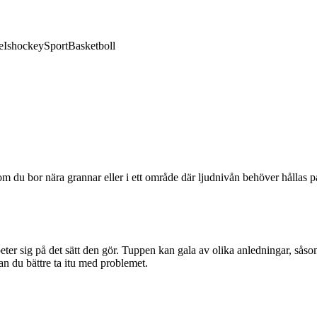
e
Ishockey
Sport
Basketboll
om du bor nära grannar eller i ett område där ljudnivån behöver hållas på
en beter sig på det sätt den gör. Tuppen kan gala av olika anledningar, så
an du bättre ta itu med problemet.