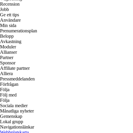
Recension
Jobb
Ge ett tips
Användare
Min sida
Prenumerationsplan
Belopp
Avkastning
Moduler
Allianser
Partner
Sponsor
Affiliate partner
Alliera
Pressmeddelanden
Förfrågan
Följa
Följ med
Följa
Sociala medier
Månatliga nyheter
Gemenskap
Lokal grupp
Navigationslänkar
Webbplatskarta