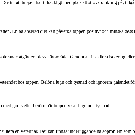
 Se till att tuppen har tillräckligt med plats att ströva omkring på, tillg
ent vatten. En balanserad diet kan påverka tuppen positivt och minska dess
solerande åtgärder i dess närområde. Genom att installera isolering elle
eteendet hos tuppen. Belöna lugn och tystnad och ignorera galandet fö
a med godis eller beröm när tuppen visar lugn och tystnad.
konsultera en veterinär. Det kan finnas underliggande hälsoproblem som b