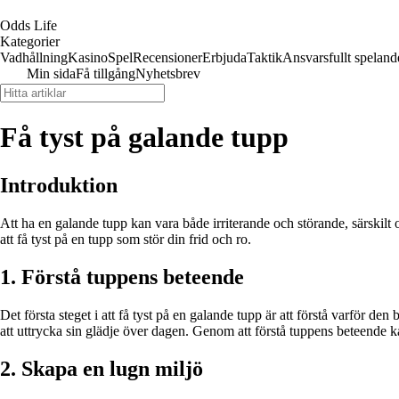
Odds Life
Kategorier
Vadhållning
Kasino
Spel
Recensioner
Erbjuda
Taktik
Ansvarsfullt speland
Min sida
Få tillgång
Nyhetsbrev
Få tyst på galande tupp
Introduktion
Att ha en galande tupp kan vara både irriterande och störande, särskilt 
att få tyst på en tupp som stör din frid och ro.
1. Förstå tuppens beteende
Det första steget i att få tyst på en galande tupp är att förstå varför d
att uttrycka sin glädje över dagen. Genom att förstå tuppens beteende k
2. Skapa en lugn miljö