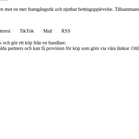
gen mot en mer framgångsrik och njutbar bettingupplevelse. Tillsammans 
terest
TikTok
Mail
RSS
k och gör ett köp från en handlare.
lda partners och kan få provision för köp som görs via våra länkar. Otillå