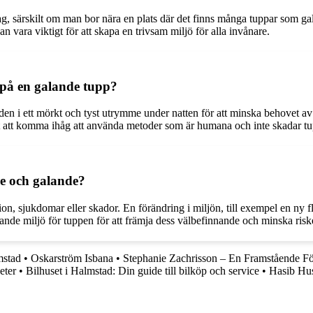
ag, särskilt om man bor nära en plats där det finns många tuppar som 
n vara viktigt för att skapa en trivsam miljö för alla invånare.
t på en galande tupp?
era den i ett mörkt och tyst utrymme under natten för att minska behovet 
igt att komma ihåg att använda metoder som är humana och inte skadar tu
de och galande?
ion, sjukdomar eller skador. En förändring i miljön, till exempel en ny f
rande miljö för tuppen för att främja dess välbefinnande och minska risk
mstad
•
Oskarström Isbana
•
Stephanie Zachrisson – En Framstående Fö
eter
•
Bilhuset i Halmstad: Din guide till bilköp och service
•
Hasib Hus