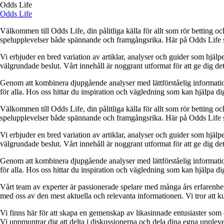
Odds Life
Odds Life
Välkommen till Odds Life, din pålitliga källa för allt som rör betting oc
spelupplevelser både spännande och framgångsrika. Här på Odds Life strä
Vi erbjuder en bred variation av artiklar, analyser och guider som hjälper
välgrundade beslut. Vårt innehåll är noggrant utformat för att ge dig de
Genom att kombinera djupgående analyser med lättförståelig information vil
för alla. Hos oss hittar du inspiration och vägledning som kan hjälpa dig
Välkommen till Odds Life, din pålitliga källa för allt som rör betting oc
spelupplevelser både spännande och framgångsrika. Här på Odds Life strä
Vi erbjuder en bred variation av artiklar, analyser och guider som hjälper
välgrundade beslut. Vårt innehåll är noggrant utformat för att ge dig de
Genom att kombinera djupgående analyser med lättförståelig information vil
för alla. Hos oss hittar du inspiration och vägledning som kan hjälpa dig
Vårt team av experter är passionerade spelare med många års erfarenhet 
med oss av den mest aktuella och relevanta informationen. Vi tror att ku
Vi finns här för att skapa en gemenskap av likasinnade entusiaster som
Vi uppmuntrar dig att delta i diskussionerna och dela dina egna uppleve