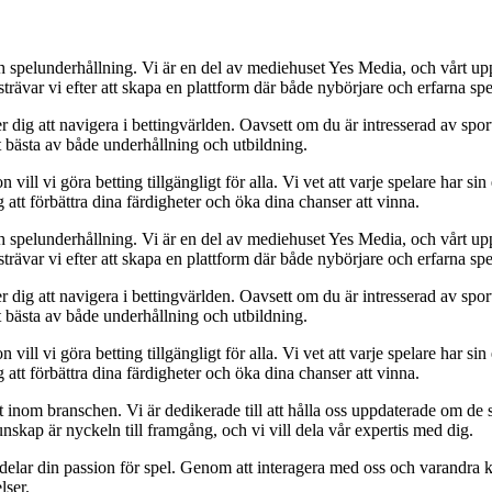
h spelunderhållning. Vi är en del av mediehuset Yes Media, och vårt uppdra
var vi efter att skapa en plattform där både nybörjare och erfarna spel
 dig att navigera i bettingvärlden. Oavsett om du är intresserad av sports
t bästa av både underhållning och utbildning.
l vi göra betting tillgängligt för alla. Vi vet att varje spelare har sin e
 att förbättra dina färdigheter och öka dina chanser att vinna.
h spelunderhållning. Vi är en del av mediehuset Yes Media, och vårt uppdra
var vi efter att skapa en plattform där både nybörjare och erfarna spel
 dig att navigera i bettingvärlden. Oavsett om du är intresserad av sports
t bästa av både underhållning och utbildning.
l vi göra betting tillgängligt för alla. Vi vet att varje spelare har sin e
 att förbättra dina färdigheter och öka dina chanser att vinna.
inom branschen. Vi är dedikerade till att hålla oss uppdaterade om de se
nskap är nyckeln till framgång, och vi vill dela vår expertis med dig.
 delar din passion för spel. Genom att interagera med oss och varandra 
lser.