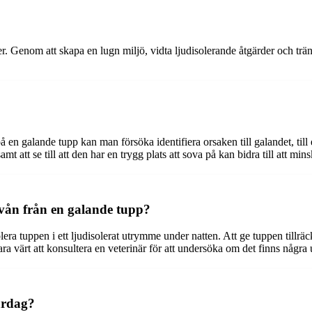
der. Genom att skapa en lugn miljö, vidta ljudisolerande åtgärder och trä
t på en galande tupp kan man försöka identifiera orsaken till galandet, t
 att se till att den har en trygg plats att sova på kan bidra till att min
ivån från en galande tupp?
era tuppen i ett ljudisolerat utrymme under natten. Att ge tuppen tillrä
vara värt att konsultera en veterinär för att undersöka om det finns nå
ardag?