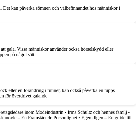
gal. Det kan påverka sömnen och välbefinnandet hos människor i
av att gala. Vissa människor använder också hörselskydd eller
ppen på något sätt.
lock eller en förändring i rutiner, kan också påverka en tupps
en för överdrivet galande.
retagsledare inom Modeindustrin
•
Irma Schultz och hennes familj
•
kanovic – En Framstående Personlighet
•
Egenkligen – En guide till