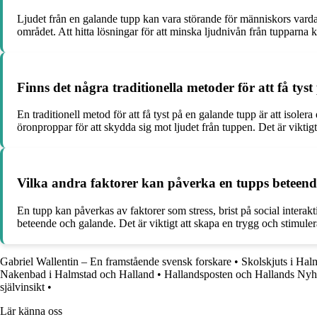
Ljudet från en galande tupp kan vara störande för människors vard
området. Att hitta lösningar för att minska ljudnivån från tupparna ka
Finns det några traditionella metoder för att få tys
En traditionell metod för att få tyst på en galande tupp är att isol
öronproppar för att skydda sig mot ljudet från tuppen. Det är vikt
Vilka andra faktorer kan påverka en tupps beteen
En tupp kan påverkas av faktorer som stress, brist på social interakt
beteende och galande. Det är viktigt att skapa en trygg och stimule
Gabriel Wallentin – En framstående svensk forskare
•
Skolskjuts i Hal
Nakenbad i Halmstad och Halland
•
Hallandsposten och Hallands Nyh
självinsikt
•
Lär känna oss