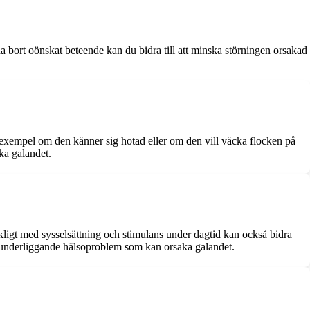
na bort oönskat beteende kan du bidra till att minska störningen orsakad
ill exempel om den känner sig hotad eller om den vill väcka flocken på
ska galandet.
ckligt med sysselsättning och stimulans under dagtid kan också bidra
gra underliggande hälsoproblem som kan orsaka galandet.