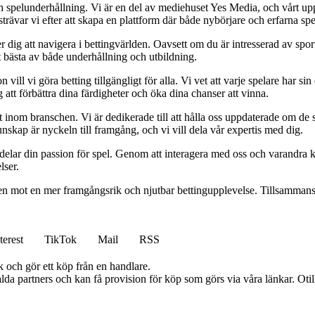
h spelunderhållning. Vi är en del av mediehuset Yes Media, och vårt uppdra
var vi efter att skapa en plattform där både nybörjare och erfarna spel
 dig att navigera i bettingvärlden. Oavsett om du är intresserad av sports
t bästa av både underhållning och utbildning.
l vi göra betting tillgängligt för alla. Vi vet att varje spelare har sin e
 att förbättra dina färdigheter och öka dina chanser att vinna.
inom branschen. Vi är dedikerade till att hålla oss uppdaterade om de se
nskap är nyckeln till framgång, och vi vill dela vår expertis med dig.
 delar din passion för spel. Genom att interagera med oss och varandra 
lser.
gen mot en mer framgångsrik och njutbar bettingupplevelse. Tillsammans 
terest
TikTok
Mail
RSS
k och gör ett köp från en handlare.
lda partners och kan få provision för köp som görs via våra länkar. Otillå