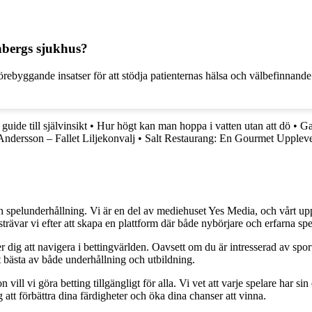
nbergs sjukhus?
rebyggande insatser för att stödja patienternas hälsa och välbefinnande
uide till självinsikt
•
Hur högt kan man hoppa i vatten utan att dö
•
Ga
ndersson – Fallet Liljekonvalj
•
Salt Restaurang: En Gourmet Uppleve
h spelunderhållning. Vi är en del av mediehuset Yes Media, och vårt uppdra
var vi efter att skapa en plattform där både nybörjare och erfarna spel
 dig att navigera i bettingvärlden. Oavsett om du är intresserad av sports
t bästa av både underhållning och utbildning.
l vi göra betting tillgängligt för alla. Vi vet att varje spelare har sin e
 att förbättra dina färdigheter och öka dina chanser att vinna.