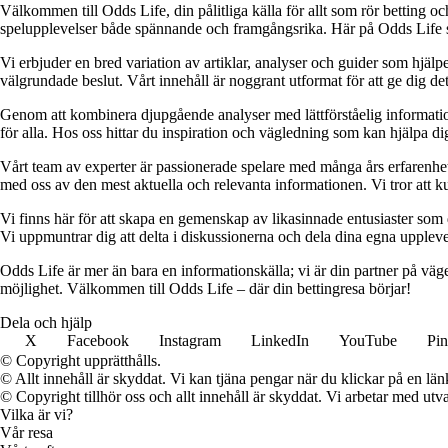
Välkommen till Odds Life, din pålitliga källa för allt som rör betting oc
spelupplevelser både spännande och framgångsrika. Här på Odds Life strä
Vi erbjuder en bred variation av artiklar, analyser och guider som hjälper
välgrundade beslut. Vårt innehåll är noggrant utformat för att ge dig de
Genom att kombinera djupgående analyser med lättförståelig information vil
för alla. Hos oss hittar du inspiration och vägledning som kan hjälpa dig
Vårt team av experter är passionerade spelare med många års erfarenhet 
med oss av den mest aktuella och relevanta informationen. Vi tror att ku
Vi finns här för att skapa en gemenskap av likasinnade entusiaster som
Vi uppmuntrar dig att delta i diskussionerna och dela dina egna uppleve
Odds Life är mer än bara en informationskälla; vi är din partner på vä
möjlighet. Välkommen till Odds Life – där din bettingresa börjar!
Dela och hjälp
X
Facebook
Instagram
LinkedIn
YouTube
Pin
© Copyright upprätthålls.
© Allt innehåll är skyddat. Vi kan tjäna pengar när du klickar på en län
© Copyright tillhör oss och allt innehåll är skyddat. Vi arbetar med utva
Vilka är vi?
Vår resa