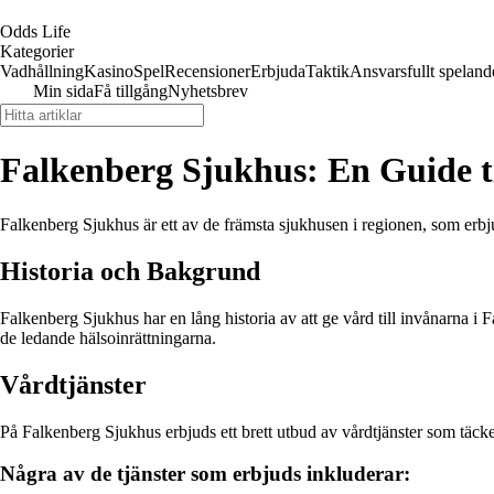
Odds Life
Kategorier
Vadhållning
Kasino
Spel
Recensioner
Erbjuda
Taktik
Ansvarsfullt speland
Min sida
Få tillgång
Nyhetsbrev
Falkenberg Sjukhus: En Guide t
Falkenberg Sjukhus är ett av de främsta sjukhusen i regionen, som erbj
Historia och Bakgrund
Falkenberg Sjukhus har en lång historia av att ge vård till invånarna i
de ledande hälsoinrättningarna.
Vårdtjänster
På Falkenberg Sjukhus erbjuds ett brett utbud av vårdtjänster som täcker
Några av de tjänster som erbjuds inkluderar: