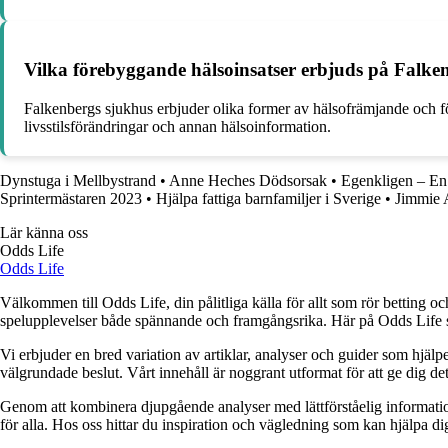
Vilka förebyggande hälsoinsatser erbjuds på Falke
Falkenbergs sjukhus erbjuder olika former av hälsofrämjande och fö
livsstilsförändringar och annan hälsoinformation.
Dynstuga i Mellbystrand
•
Anne Heches Dödsorsak
•
Egenkligen – En g
Sprintermästaren 2023
•
Hjälpa fattiga barnfamiljer i Sverige
•
Jimmie A
Lär känna oss
Odds Life
Odds Life
Välkommen till Odds Life, din pålitliga källa för allt som rör betting oc
spelupplevelser både spännande och framgångsrika. Här på Odds Life strä
Vi erbjuder en bred variation av artiklar, analyser och guider som hjälper
välgrundade beslut. Vårt innehåll är noggrant utformat för att ge dig de
Genom att kombinera djupgående analyser med lättförståelig information vil
för alla. Hos oss hittar du inspiration och vägledning som kan hjälpa dig