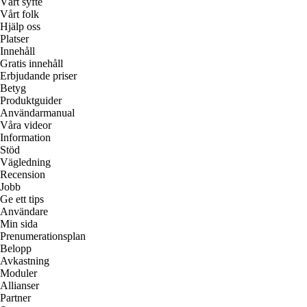
Vårt syfte
Vårt folk
Hjälp oss
Platser
Innehåll
Gratis innehåll
Erbjudande priser
Betyg
Produktguider
Användarmanual
Våra videor
Information
Stöd
Vägledning
Recension
Jobb
Ge ett tips
Användare
Min sida
Prenumerationsplan
Belopp
Avkastning
Moduler
Allianser
Partner