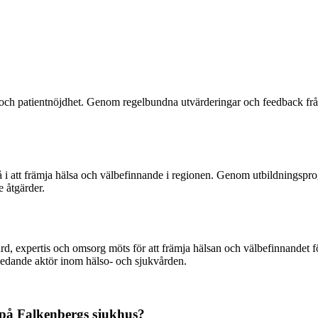
et och patientnöjdhet. Genom regelbundna utvärderingar och feedback från
 i att främja hälsa och välbefinnande i regionen. Genom utbildningspro
 åtgärder.
vård, expertis och omsorg möts för att främja hälsan och välbefinnandet
n ledande aktör inom hälso- och sjukvården.
s på Falkenbergs sjukhus?