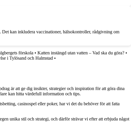
. Det kan inkludera vaccinationer, hälsokontroller, rådgivning om
lgbergets förskola
•
Katten instängd utan vatten – Vad ska du göra?
•
lse i Tylösand och Halmstad
•
g är att ge dig insikter, strategier och inspiration för att göra dina
are kan hitta värdefull information och tips.
betting, casinospel eller poker, har vi det du behöver för att fatta
gen unika stil och strategi, och därför strävar vi efter att erbjuda något