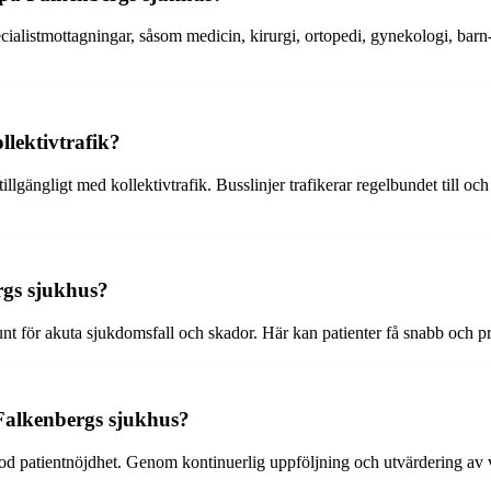
ecialistmottagningar, såsom medicin, kirurgi, ortopedi, gynekologi, bar
llektivtrafik?
lgängligt med kollektivtrafik. Busslinjer trafikerar regelbundet till och 
rgs sjukhus?
 för akuta sjukdomsfall och skador. Här kan patienter få snabb och pro
 Falkenbergs sjukhus?
od patientnöjdhet. Genom kontinuerlig uppföljning och utvärdering av vå