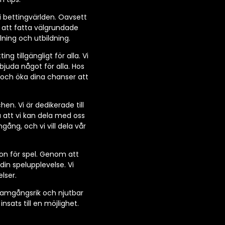
 i bettingvärlden. Oavsett
r att fatta välgrundade
lning och utbildning.
 tillgängligt för alla. Vi
rbjuda något för alla. Hos
r och öka dina chanser att
n. Vi är dedikerade till
 att vi kan dela med oss
gång, och vi vill dela vår
ion för spel. Genom att
in spelupplevelse. Vi
lser.
framgångsrik och njutbar
sats till en möjlighet.