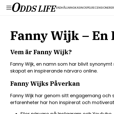
O
DDS LIFE
VADHÅLLNING
KASINO
SPEL
RECENSIONER
E
Fanny Wijk – En
Vem är Fanny Wijk?
Fanny Wijk, en namn som har blivit synonymt
skapat en inspirerande närvaro online.
Fanny Wijks Påverkan
Fanny Wijk har genom sitt engagemang och sin 
erfarenheter har hon inspirerat och motivera
Stor närvaro på Instagram och Youtube