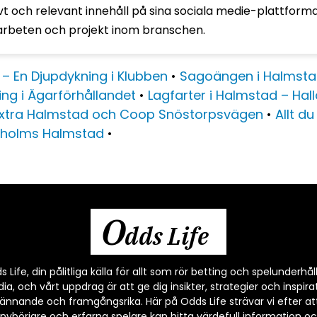
vt och relevant innehåll på sina sociala medie-plattform
arbeten och projekt inom branschen.
 – En Djupdykning i Klubben
•
Sagoängen i Halmst
ng i Ägarförhållandet
•
Lagfarter i Halmstad – Ha
Extra Halmstad och Coop Snöstorpsvägen
•
Allt d
jöholms Halmstad
•
O
dds Life
Life, din pålitliga källa för allt som rör betting och spelunderhåll
, och vårt uppdrag är att ge dig insikter, strategier och inspirat
ännande och framgångsrika. Här på Odds Life strävar vi efter at
nybörjare och erfarna spelare kan hitta värdefull information och