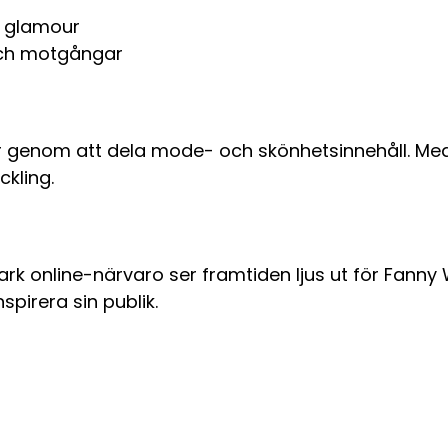
h glamour
ch motgångar
r genom att dela mode- och skönhetsinnehåll. Med
ckling.
k online-närvaro ser framtiden ljus ut för Fanny Wi
pirera sin publik.