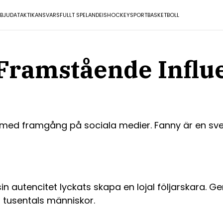
RBJUDA
TAKTIK
ANSVARSFULLT SPELANDE
ISHOCKEY
SPORT
BASKETBOLL
 Framstående Influ
 med framgång på sociala medier. Fanny är en sve
autencitet lyckats skapa en lojal följarskara. Gen
t tusentals människor.