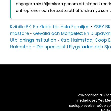
engagera sin följarskara genom att skapa kreati
entreprenör och fortsätta att utforska nya sam
Kvibille BK: En Klubb för Hela Familjen
•
YSBY BK
mästare
•
Gevalia och Mondelez: En Djupdykni
Utbildningsinstitution
•
Xtra Halmstad, Coop 
Halmstad – Din specialist i Flygstaden och S
Välkommen till Odds 
mediehuset Yes Media
spelupplevelser både sp
både 