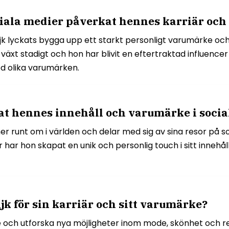
ciala medier påverkat hennes karriär oc
ijk lyckats bygga upp ett starkt personligt varumärke o
växt stadigt och hon har blivit en eftertraktad influenc
d olika varumärken.
at hennes innehåll och varumärke i socia
oner runt om i världen och delar med sig av sina resor på 
r hon skapat en unik och personlig touch i sitt innehåll.
k för sin karriär och sitt varumärke?
e och utforska nya möjligheter inom mode, skönhet och res