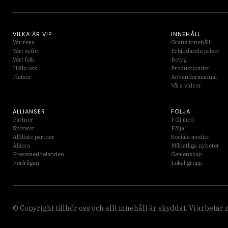
VILKA ÄR VI?
INNEHÅLL
Vår resa
Gratis innehåll
Vårt syfte
Erbjudande priser
Vårt folk
Betyg
Hjälp oss
Produktguider
Platser
Användarmanual
Våra videor
ALLIANSER
FÖLJA
Partner
Följ med
Sponsor
Följa
Affiliate partner
Sociala medier
Alliera
Månatliga nyheter
Pressmeddelanden
Gemenskap
Förfrågan
Lokal grupp
© Copyright tillhör oss och allt innehåll är skyddat. Vi arbetar