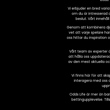
Vi erbjuder en bred varia
om du är intresserad a
beslut. Vårt innehål
Genom att kombinera djupg
vet att varje spelare har
oss hittar du inspiration
Vårt team av experter ä
att hålla oss uppdatera
av den mest aktuella och 
Vi finns här för att s
interagera med oss o
uppm
Odds Life är mer än bar
bettingupplevelse. Til