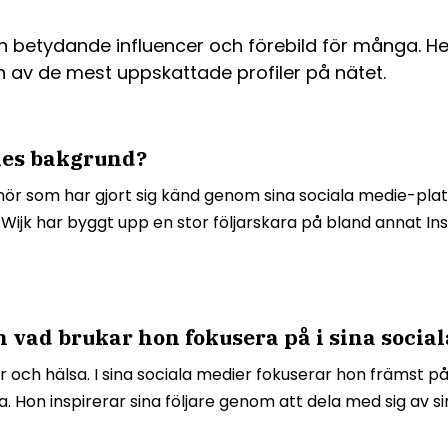
en betydande influencer och förebild för många. He
 en av de mest uppskattade profiler på nätet.
nes bakgrund?
nör som har gjort sig känd genom sina sociala medie-pla
jk har byggt upp en stor följarskara på bland annat In
h vad brukar hon fokusera på i sina socia
och hälsa. I sina sociala medier fokuserar hon främst på a
. Hon inspirerar sina följare genom att dela med sig av s