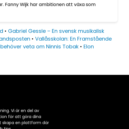
ar. Fanny Wijk har ambitionen att växa som
ad
•
Gabriel Gessle – En svensk musikalisk
llandsposten
•
Vallåsskolan: En Framstående
u behöver veta om Ninnis Tobak
•
Elon
ning. Vi är en del av
ion för att göra dina
t skapa en plattform där
 tips.