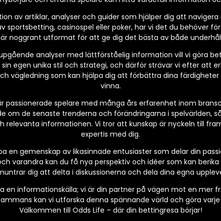
tion av artiklar, analyser och guider som hjälper dig att navigera
v sportsbetting, casinospel eller poker, har vi det du behöver fö
l är noggrant utformat för att ge dig det bästa av både underhål
ående analyser med lättförståelig information vill vi göra betting
 sin egen unika stil och strategi, och därför strävar vi efter att e
 och vägledning som kan hjälpa dig att förbättra dina färdighete
vinna.
r passionerade spelare med många års erfarenhet inom bransche
de om de senaste trenderna och förändringarna i spelvärlden, så
relevanta informationen. Vi tror att kunskap är nyckeln till fram
expertis med dig.
kapa en gemenskap av likasinnade entusiaster som delar din pass
ch varandra kan du få nya perspektiv och idéer som kan berika d
untrar dig att delta i diskussionerna och dela dina egna uppleve
a en informationskälla; vi är din partner på vägen mot en mer 
lsammans kan vi utforska denna spännande värld och göra varje in
Välkommen till Odds Life – där din bettingresa börjar!