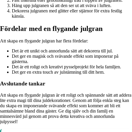
Fäst fiskelina eller genomskinligt tråd i toppen av julgranen.
Häng upp julgranen så att den ser ut att sväva i luften.
Dekorera julgranen med glitter eller stjärnor för extra festlig
känsla.
Fördelar med en flygande julgran
Att skapa en flygande julgran har flera fördelar:
Det är ett unikt och annorlunda sätt att dekorera till jul.
Det ger en magisk och svävande effekt som imponerar på
gästerna.
Det är ett roligt och kreativt pysselprojekt för hela familjen.
Det ger en extra touch av julstämning till ditt hem.
Avslutande tankar
Att skapa en flygande julgran är ett roligt och spännande sätt att addera
lite extra magi till dina juldekorationer. Genom att följa enkla steg kan
du skapa en imponerande svävande effekt som kommer att bli ett
samtalsämne bland dina gäster. Ge dig själv och din familj en
minnesvärd jul genom att prova detta kreativa och annorlunda
julpyssel!