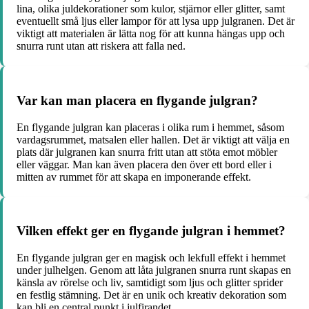
lina, olika juldekorationer som kulor, stjärnor eller glitter, samt
eventuellt små ljus eller lampor för att lysa upp julgranen. Det är
viktigt att materialen är lätta nog för att kunna hängas upp och
snurra runt utan att riskera att falla ned.
Var kan man placera en flygande julgran?
En flygande julgran kan placeras i olika rum i hemmet, såsom
vardagsrummet, matsalen eller hallen. Det är viktigt att välja en
plats där julgranen kan snurra fritt utan att stöta emot möbler
eller väggar. Man kan även placera den över ett bord eller i
mitten av rummet för att skapa en imponerande effekt.
Vilken effekt ger en flygande julgran i hemmet?
En flygande julgran ger en magisk och lekfull effekt i hemmet
under julhelgen. Genom att låta julgranen snurra runt skapas en
känsla av rörelse och liv, samtidigt som ljus och glitter sprider
en festlig stämning. Det är en unik och kreativ dekoration som
kan bli en central punkt i julfirandet.