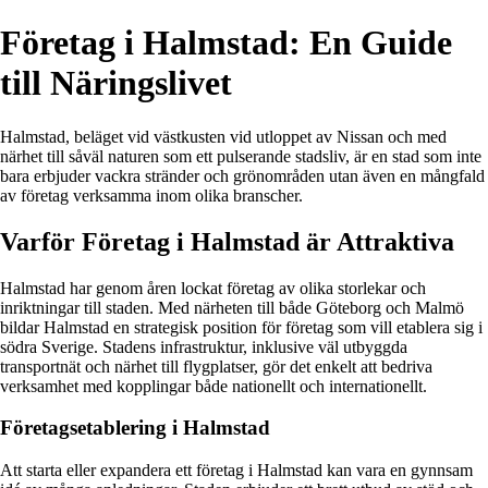
Företag i Halmstad: En Guide
till Näringslivet
Halmstad, beläget vid västkusten vid utloppet av Nissan och med
närhet till såväl naturen som ett pulserande stadsliv, är en stad som inte
bara erbjuder vackra stränder och grönområden utan även en mångfald
av företag verksamma inom olika branscher.
Varför Företag i Halmstad är Attraktiva
Halmstad har genom åren lockat företag av olika storlekar och
inriktningar till staden. Med närheten till både Göteborg och Malmö
bildar Halmstad en strategisk position för företag som vill etablera sig i
södra Sverige. Stadens infrastruktur, inklusive väl utbyggda
transportnät och närhet till flygplatser, gör det enkelt att bedriva
verksamhet med kopplingar både nationellt och internationellt.
Företagsetablering i Halmstad
Att starta eller expandera ett företag i Halmstad kan vara en gynnsam