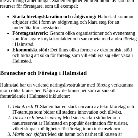
idé av många anledningar. Staden erbjuder ett brett utbud av stöd och
resurser för företagare, som till exempel:
Starta företagsklaration och rådgivning:
Halmstad kommun
erbjuder stöd i form av rådgivning och klara steg för att
underlätta företagsstarten.
Företagsnätverk:
Genom olika organisationer och evenemang
kan företagare knyta kontakter och samarbeta med andra företag
i Halmstad.
Ekonomiskt stöd:
Det finns olika former av ekonomiskt stöd
och bidrag att söka för företag som vill etablera sig eller växa i
Halmstad.
Branscher och Företag i Halmstad
Halmstad har en varierad näringslivsstruktur med företag verksamma
inom olika branscher. Några av de branscher som är särskilt
framträdande i Halmstad inkluderar:
Teknik och IT:
Staden har en stark närvaro av teknikföretag och
IT-startups som bidrar till stadens innovation och tillväxt.
Turism och besöksnäring:
Med sina vackra stränder och
naturreservat är Halmstad en populär destination för turister,
vilket skapar möjligheter för företag inom turismsektorn.
Marin och sjöfart:
Med sin hamn och närhet till kusten är