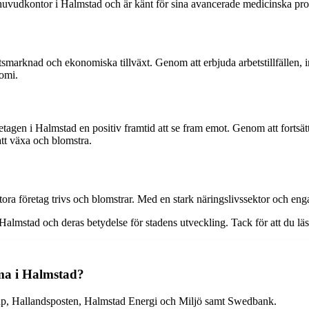
tt huvudkontor i Halmstad och är känt för sina avancerade medicinska pro
smarknad och ekonomiska tillväxt. Genom att erbjuda arbetstillfällen, in
nomi.
etagen i Halmstad en positiv framtid att se fram emot. Genom att fortsä
att växa och blomstra.
 stora företag trivs och blomstrar. Med en stark näringslivssektor och 
i Halmstad och deras betydelse för stadens utveckling. Tack för att du läs
mma i Halmstad?
oup, Hallandsposten, Halmstad Energi och Miljö samt Swedbank.