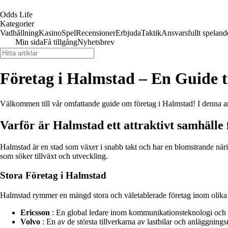
Odds Life
Kategorier
Vadhållning
Kasino
Spel
Recensioner
Erbjuda
Taktik
Ansvarsfullt speland
Min sida
Få tillgång
Nyhetsbrev
Företag i Halmstad – En Guide t
Välkommen till vår omfattande guide om företag i Halmstad! I denna ar
Varför är Halmstad ett attraktivt samhälle 
Halmstad är en stad som växer i snabb takt och har en blomstrande näri
som söker tillväxt och utveckling.
Stora Företag i Halmstad
Halmstad rymmer en mängd stora och väletablerade företag inom olika br
Ericsson
: En global ledare inom kommunikationsteknologi och n
Volvo
: En av de största tillverkarna av lastbilar och anläggni