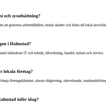
i och sysselsättning?
tt generera arbetstillfällen, betala skatter och bidra till lokal utveckli
agen i Halmstad?
ad inkluderar IT och teknik, tillverkning, handel, turism och service.
 lokala företag?
mja företagsklimatet, såsom rådgivning, nätverkande, marknadsföring och
Halmstad inför idag?