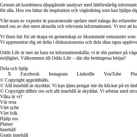
Genom att kombinera djupgående analyser med lättförståelig information vil
för alla. Hos oss hittar du inspiration och vägledning som kan hjälpa dig
Vårt team av experter är passionerade spelare med många års erfarenhet 
med oss av den mest aktuella och relevanta informationen. Vi tror att ku
Vi finns här för att skapa en gemenskap av likasinnade entusiaster som
Vi uppmuntrar dig att delta i diskussionerna och dela dina egna uppleve
Odds Life är mer än bara en informationskälla; vi är din partner på vä
möjlighet. Välkommen till Odds Life – där din bettingresa börjar!
Dela och hjälp
X
Facebook
Instagram
LinkedIn
YouTube
Pin
© Copyright upprätthålls.
© Allt innehåll är skyddat. Vi kan tjäna pengar när du klickar på en län
© Copyright tillhör oss och allt innehåll är skyddat. Vi arbetar med utva
Vilka är vi?
Vår resa
Vårt syfte
Vårt folk
Hjälp oss
Platser
Innehåll
Gratis innehåll