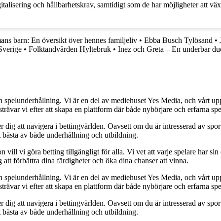
talisering och hållbarhetskrav, samtidigt som de har möjligheter att v
ans barn: En översikt över hennes familjeliv
•
Ebba Busch Tylösand
•
Sverige
•
Folktandvården Hyltebruk
•
Inez och Greta – En underbar du
h spelunderhållning. Vi är en del av mediehuset Yes Media, och vårt uppdra
var vi efter att skapa en plattform där både nybörjare och erfarna spel
 dig att navigera i bettingvärlden. Oavsett om du är intresserad av sports
t bästa av både underhållning och utbildning.
l vi göra betting tillgängligt för alla. Vi vet att varje spelare har sin e
 att förbättra dina färdigheter och öka dina chanser att vinna.
h spelunderhållning. Vi är en del av mediehuset Yes Media, och vårt uppdra
var vi efter att skapa en plattform där både nybörjare och erfarna spel
 dig att navigera i bettingvärlden. Oavsett om du är intresserad av sports
t bästa av både underhållning och utbildning.