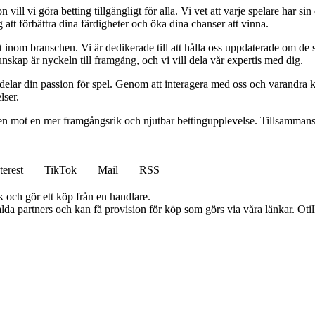
l vi göra betting tillgängligt för alla. Vi vet att varje spelare har sin e
 att förbättra dina färdigheter och öka dina chanser att vinna.
inom branschen. Vi är dedikerade till att hålla oss uppdaterade om de se
nskap är nyckeln till framgång, och vi vill dela vår expertis med dig.
 delar din passion för spel. Genom att interagera med oss och varandra 
lser.
gen mot en mer framgångsrik och njutbar bettingupplevelse. Tillsammans 
terest
TikTok
Mail
RSS
k och gör ett köp från en handlare.
lda partners och kan få provision för köp som görs via våra länkar. Otillå