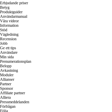
Erbjudande priser
Betyg
Produktguider
Användarmanual
Våra videor
Information
Stöd
Vägledning
Recension
Jobb
Ge ett tips
Användare
Min sida
Prenumerationsplan
Belopp
Avkastning
Moduler
Allianser
Partner
Sponsor
Affiliate partner
Alliera
Pressmeddelanden
Förfrågan
Följa