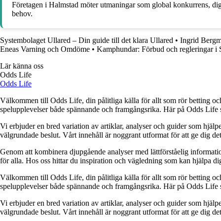
Företagen i Halmstad möter utmaningar som global konkurrens, digi
behov.
Systembolaget Ullared – Din guide till det klara Ullared
•
Ingrid Bergm
Eneas Varning och Omdöme
•
Kamphundar: Förbud och regleringar i 
Lär känna oss
Odds Life
Odds Life
Välkommen till Odds Life, din pålitliga källa för allt som rör betting oc
spelupplevelser både spännande och framgångsrika. Här på Odds Life strä
Vi erbjuder en bred variation av artiklar, analyser och guider som hjälper
välgrundade beslut. Vårt innehåll är noggrant utformat för att ge dig de
Genom att kombinera djupgående analyser med lättförståelig information vil
för alla. Hos oss hittar du inspiration och vägledning som kan hjälpa dig
Välkommen till Odds Life, din pålitliga källa för allt som rör betting oc
spelupplevelser både spännande och framgångsrika. Här på Odds Life strä
Vi erbjuder en bred variation av artiklar, analyser och guider som hjälper
välgrundade beslut. Vårt innehåll är noggrant utformat för att ge dig de