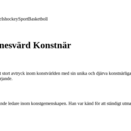
e
Ishockey
Sport
Basketboll
nesvärd Konstnär
stort avtryck inom konstvärlden med sin unika och djärva konstnärliga
rjande.
ande ledare inom konstgemenskapen. Han var känd för att ständigt utma