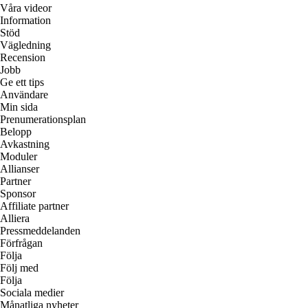
Våra videor
Information
Stöd
Vägledning
Recension
Jobb
Ge ett tips
Användare
Min sida
Prenumerationsplan
Belopp
Avkastning
Moduler
Allianser
Partner
Sponsor
Affiliate partner
Alliera
Pressmeddelanden
Förfrågan
Följa
Följ med
Följa
Sociala medier
Månatliga nyheter