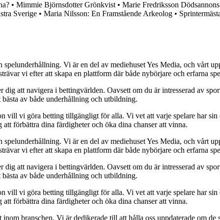
na?
•
Mimmie Björnsdotter Grönkvist
•
Marie Fredriksson Dödsannons
stra Sverige
•
Maria Nilsson: En Framstående Arkeolog
•
Sprintermäst
h spelunderhållning. Vi är en del av mediehuset Yes Media, och vårt uppdra
var vi efter att skapa en plattform där både nybörjare och erfarna spel
 dig att navigera i bettingvärlden. Oavsett om du är intresserad av sports
t bästa av både underhållning och utbildning.
l vi göra betting tillgängligt för alla. Vi vet att varje spelare har sin e
 att förbättra dina färdigheter och öka dina chanser att vinna.
h spelunderhållning. Vi är en del av mediehuset Yes Media, och vårt uppdra
var vi efter att skapa en plattform där både nybörjare och erfarna spel
 dig att navigera i bettingvärlden. Oavsett om du är intresserad av sports
t bästa av både underhållning och utbildning.
l vi göra betting tillgängligt för alla. Vi vet att varje spelare har sin e
 att förbättra dina färdigheter och öka dina chanser att vinna.
inom branschen. Vi är dedikerade till att hålla oss uppdaterade om de se