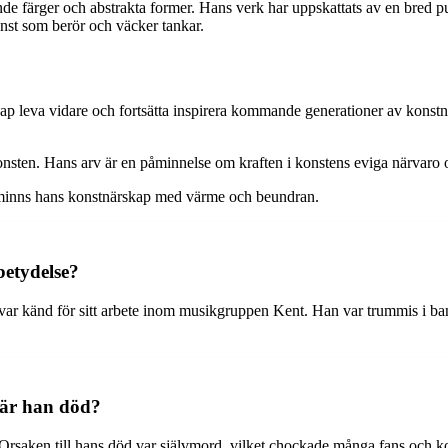
 färger och abstrakta former. Hans verk har uppskattats av en bred pu
nst som berör och väcker tankar.
p leva vidare och fortsätta inspirera kommande generationer av konstnä
onsten. Hans arv är en påminnelse om kraften i konstens eviga närvaro
 minns hans konstnärskap med värme och beundran.
etydelse?
ar känd för sitt arbete inom musikgruppen Kent. Han var trummis i ban
 är han död?
. Orsaken till hans död var självmord, vilket chockade många fans och 