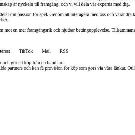
nskap är nyckeln till framgång, och vi vill dela vår expertis med dig.
 delar din passion för spel. Genom att interagera med oss och varandra 
lser.
gen mot en mer framgångsrik och njutbar bettingupplevelse. Tillsammans 
terest
TikTok
Mail
RSS
k och gör ett köp från en handlare.
lda partners och kan få provision för köp som görs via våra länkar. Otillå