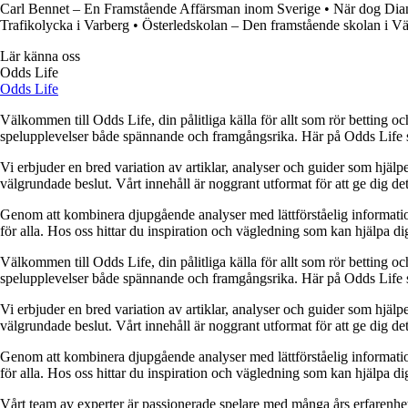
Carl Bennet – En Framstående Affärsman inom Sverige
•
När dog Dia
Trafikolycka i Varberg
•
Österledskolan – Den framstående skolan i Vä
Lär känna oss
Odds Life
Odds Life
Välkommen till Odds Life, din pålitliga källa för allt som rör betting oc
spelupplevelser både spännande och framgångsrika. Här på Odds Life strä
Vi erbjuder en bred variation av artiklar, analyser och guider som hjälper
välgrundade beslut. Vårt innehåll är noggrant utformat för att ge dig de
Genom att kombinera djupgående analyser med lättförståelig information vil
för alla. Hos oss hittar du inspiration och vägledning som kan hjälpa dig
Välkommen till Odds Life, din pålitliga källa för allt som rör betting oc
spelupplevelser både spännande och framgångsrika. Här på Odds Life strä
Vi erbjuder en bred variation av artiklar, analyser och guider som hjälper
välgrundade beslut. Vårt innehåll är noggrant utformat för att ge dig de
Genom att kombinera djupgående analyser med lättförståelig information vil
för alla. Hos oss hittar du inspiration och vägledning som kan hjälpa dig
Vårt team av experter är passionerade spelare med många års erfarenhet 