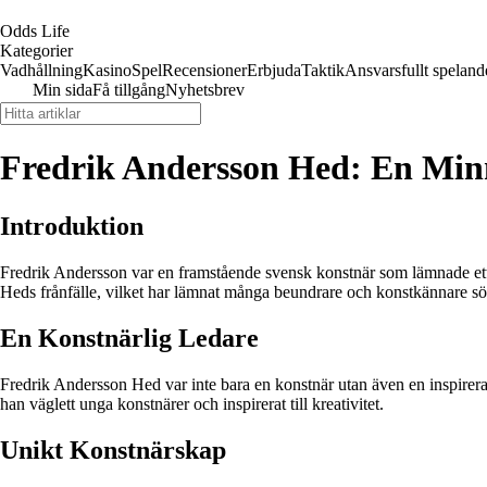
Odds Life
Kategorier
Vadhållning
Kasino
Spel
Recensioner
Erbjuda
Taktik
Ansvarsfullt speland
Min sida
Få tillgång
Nyhetsbrev
Fredrik Andersson Hed: En Min
Introduktion
Fredrik Andersson var en framstående svensk konstnär som lämnade ett 
Heds frånfälle, vilket har lämnat många beundrare och konstkännare sö
En Konstnärlig Ledare
Fredrik Andersson Hed var inte bara en konstnär utan även en inspirer
han väglett unga konstnärer och inspirerat till kreativitet.
Unikt Konstnärskap