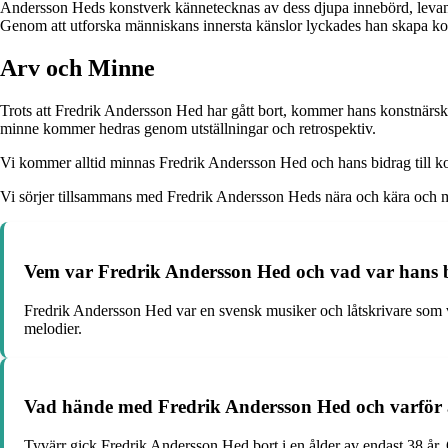
Andersson Heds konstverk kännetecknas av dess djupa innebörd, levande
Genom att utforska människans innersta känslor lyckades han skapa ko
Arv och Minne
Trots att Fredrik Andersson Hed har gått bort, kommer hans konstnärska
minne kommer hedras genom utställningar och retrospektiv.
Vi kommer alltid minnas Fredrik Andersson Hed och hans bidrag till k
Vi sörjer tillsammans med Fredrik Andersson Heds nära och kära och
Vem var Fredrik Andersson Hed och vad var hans b
Fredrik Andersson Hed var en svensk musiker och låtskrivare som v
melodier.
Vad hände med Fredrik Andersson Hed och varför
Tyvärr gick Fredrik Andersson Hed bort i en ålder av endast 38 år