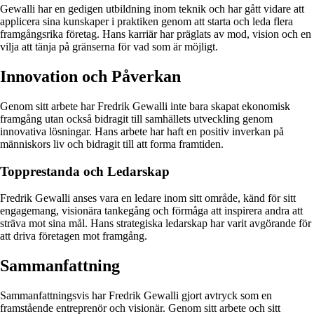
Gewalli har en gedigen utbildning inom teknik och har gått vidare att
applicera sina kunskaper i praktiken genom att starta och leda flera
framgångsrika företag. Hans karriär har präglats av mod, vision och en
vilja att tänja på gränserna för vad som är möjligt.
Innovation och Påverkan
Genom sitt arbete har Fredrik Gewalli inte bara skapat ekonomisk
framgång utan också bidragit till samhällets utveckling genom
innovativa lösningar. Hans arbete har haft en positiv inverkan på
människors liv och bidragit till att forma framtiden.
Topprestanda och Ledarskap
Fredrik Gewalli anses vara en ledare inom sitt område, känd för sitt
engagemang, visionära tankegång och förmåga att inspirera andra att
sträva mot sina mål. Hans strategiska ledarskap har varit avgörande för
att driva företagen mot framgång.
Sammanfattning
Sammanfattningsvis har Fredrik Gewalli gjort avtryck som en
framstående entreprenör och visionär. Genom sitt arbete och sitt