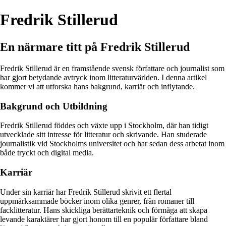
Fredrik Stillerud
En närmare titt på Fredrik Stillerud
Fredrik Stillerud är en framstående svensk författare och journalist som
har gjort betydande avtryck inom litteraturvärlden. I denna artikel
kommer vi att utforska hans bakgrund, karriär och inflytande.
Bakgrund och Utbildning
Fredrik Stillerud föddes och växte upp i Stockholm, där han tidigt
utvecklade sitt intresse för litteratur och skrivande. Han studerade
journalistik vid Stockholms universitet och har sedan dess arbetat inom
både tryckt och digital media.
Karriär
Under sin karriär har Fredrik Stillerud skrivit ett flertal
uppmärksammade böcker inom olika genrer, från romaner till
facklitteratur. Hans skickliga berättarteknik och förmåga att skapa
levande karaktärer har gjort honom till en populär författare bland