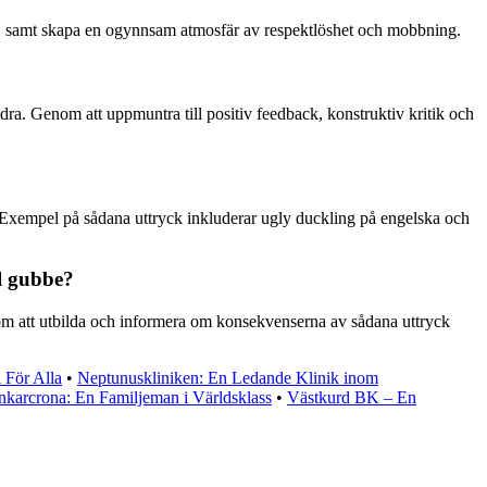
t, samt skapa en ogynnsam atmosfär av respektlöshet och mobbning.
a. Genom att uppmuntra till positiv feedback, konstruktiv kritik och
e. Exempel på sådana uttryck inkluderar ugly duckling på engelska och
l gubbe?
nom att utbilda och informera om konsekvenserna av sådana uttryck
 För Alla
•
Neptunuskliniken: En Ledande Klinik inom
karcrona: En Familjeman i Världsklass
•
Västkurd BK – En