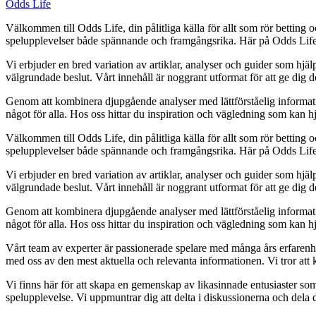
Odds Life
Välkommen till Odds Life, din pålitliga källa för allt som rör betting o
spelupplevelser både spännande och framgångsrika. Här på Odds Life str
Vi erbjuder en bred variation av artiklar, analyser och guider som hjälp
välgrundade beslut. Vårt innehåll är noggrant utformat för att ge dig 
Genom att kombinera djupgående analyser med lättförståelig information vi
något för alla. Hos oss hittar du inspiration och vägledning som kan hj
Välkommen till Odds Life, din pålitliga källa för allt som rör betting o
spelupplevelser både spännande och framgångsrika. Här på Odds Life str
Vi erbjuder en bred variation av artiklar, analyser och guider som hjälp
välgrundade beslut. Vårt innehåll är noggrant utformat för att ge dig 
Genom att kombinera djupgående analyser med lättförståelig information vi
något för alla. Hos oss hittar du inspiration och vägledning som kan hj
Vårt team av experter är passionerade spelare med många års erfarenhet
med oss av den mest aktuella och relevanta informationen. Vi tror att k
Vi finns här för att skapa en gemenskap av likasinnade entusiaster so
spelupplevelse. Vi uppmuntrar dig att delta i diskussionerna och dela 