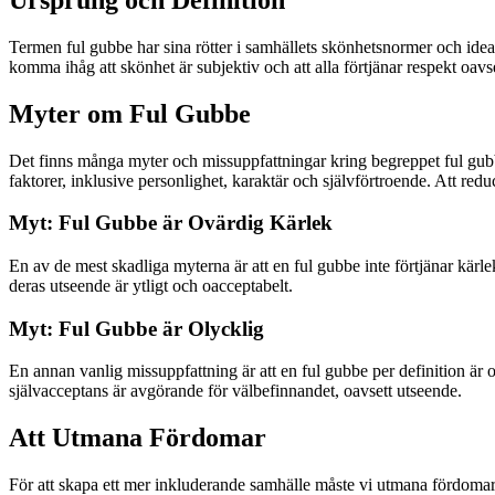
Termen ful gubbe har sina rötter i samhällets skönhetsnormer och ideal
komma ihåg att skönhet är subjektiv och att alla förtjänar respekt oavse
Myter om Ful Gubbe
Det finns många myter och missuppfattningar kring begreppet ful gubbe. 
faktorer, inklusive personlighet, karaktär och självförtroende. Att reduce
Myt: Ful Gubbe är Ovärdig Kärlek
En av de mest skadliga myterna är att en ful gubbe inte förtjänar kärle
deras utseende är ytligt och oacceptabelt.
Myt: Ful Gubbe är Olycklig
En annan vanlig missuppfattning är att en ful gubbe per definition är o
självacceptans är avgörande för välbefinnandet, oavsett utseende.
Att Utmana Fördomar
För att skapa ett mer inkluderande samhälle måste vi utmana fördomar