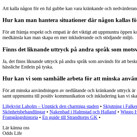
Att kalla någon för en ful gubbe kan vara kränkande och nedvärderan
Hur kan man hantera situationer där någon kallas för
För att främja respekt och empati är det viktigt att uppmuntra öppen
medkänsla kan man skapa en mer inkluderande och stödjande miljö.
Finns det liknande uttryck på andra språk som motsv
Ja, det finns liknande uttryck på andra språk som används för att besk
hässliche Entlein på tyska.
Hur kan vi som samhälle arbeta för att minska anvä
För att minska användningen av nedlåtande och kränkande uttryck är d
samt uppmuntra till positiv kommunikation och inkludering kan vi skap
Liljekvist Laholm – Upptäck den charmiga staden
•
Skjutning i Falke
Skönhetsbehandlingar
•
Nakenbad i Halmstad och Halland
•
Wiggo H
Framgångshistoria
•
En guide till Strandtorps GK
•
Lär känna oss
Odds Life