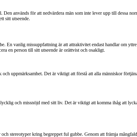
. Den används för att nedvärdera män som inte lever upp till dessa norme
tt sitt utseende.
En vanlig missuppfattning är att attraktivitet endast handlar om yttre s
ra en person till sitt utseende är orättvist och osakligt.
k och uppmärksamhet. Det är viktigt att förstå att alla människor förtjän
lycklig och missnöjd med sitt liv. Det är viktigt att komma ihåg att lycka
 och stereotyper kring begreppet ful gubbe. Genom att främja mångfald