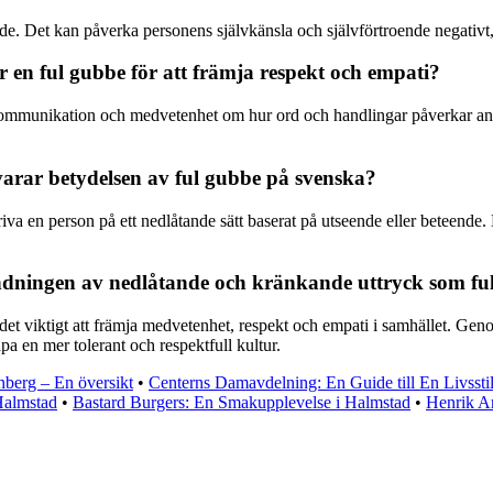
de. Det kan påverka personens självkänsla och självförtroende negativ
 en ful gubbe för att främja respekt och empati?
 kommunikation och medvetenhet om hur ord och handlingar påverkar andr
arar betydelsen av ful gubbe på svenska?
riva en person på ett nedlåtande sätt baserat på utseende eller beteend
ndningen av nedlåtande och kränkande uttryck som fu
et viktigt att främja medvetenhet, respekt och empati i samhället. Ge
a en mer tolerant och respektfull kultur.
nberg – En översikt
•
Centerns Damavdelning: En Guide till En Livsstil
almstad
•
Bastard Burgers: En Smakupplevelse i Halmstad
•
Henrik An