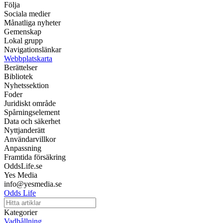
Följa
Sociala medier
Månatliga nyheter
Gemenskap
Lokal grupp
Navigationslänkar
Webbplatskarta
Berättelser
Bibliotek
Nyhetssektion
Foder
Juridiskt område
Spårningselement
Data och säkerhet
Nyttjanderätt
Användarvillkor
Anpassning
Framtida försäkring
OddsLife.se
Yes Media
info@yesmedia.se
Odds Life
Kategorier
Vadhållning