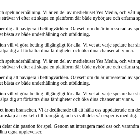
ch spelunderhållning. Vi är en del av mediehuset Yes Media, och vårt uppd
ävar vi efter att skapa en plattform där både nybörjare och erfarna spe
er dig att navigera i bettingvärlden. Oavsett om du är intresserad av spor
det bästa av både underhållning och utbildning.
ll vi göra betting tillgängligt för alla. Vi vet att varje spelare har sin 
älpa dig att förbättra dina färdigheter och öka dina chanser att vinna.
ch spelunderhållning. Vi är en del av mediehuset Yes Media, och vårt uppd
ävar vi efter att skapa en plattform där både nybörjare och erfarna spe
er dig att navigera i bettingvärlden. Oavsett om du är intresserad av spor
det bästa av både underhållning och utbildning.
ll vi göra betting tillgängligt för alla. Vi vet att varje spelare har sin 
älpa dig att förbättra dina färdigheter och öka dina chanser att vinna.
 inom branschen. Vi är dedikerade till att hålla oss uppdaterade om de 
unskap är nyckeln till framgång, och vi vill dela vår expertis med dig.
m delar din passion för spel. Genom att interagera med oss och varandra
dina egna upplevelser.