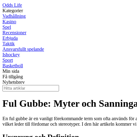
Odds Life
Kategorier
Vadhållning
Kasino
Spel
Recensioner
Erbjuda
Taktik
Ansvarsfullt spelande
Ishockey
Sport
Basketboll
Min sida
Få tillgång
Nyhetsbrev
Ful Gubbe: Myter och Sanning
En ful gubbe är en vanligt förekommande term som ofta används för att
vilket leder till fördomar och stereotyper. I den här artikeln kommer v
Ursprung och Definition