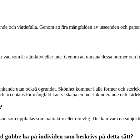
ande och värdefulla. Genom att fira mångfalden av utseenden och person
ar vad som är attraktivt eller inte. Genom att utmana dessa normer och 
änkande utan också ogrundat. Skönhet kommer i alla former och storlekar
t och acceptans för mångfald kan vi skapa en mer inkluderande och kärleks
?
rson som uppfattas som oattraktiv eller otrevlig. Det kan vara en subje
l gubbe ha på individen som beskrivs på detta sätt?