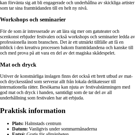
kan förvänta sig att bli engagerade och underhållna av skickliga artister
som tar sina framträdanden till en helt ny nivå.
Workshops och seminarier
För de som är intresserade av att lära sig mer om gatuteater och
scenkonst erbjuder festivalen också workshops och seminarier ledda av
professionella inom branschen. Det är ett utmärkt tillfälle att få en
inblick i den kreativa processen bakom framträdandena och kanske till
och med prova på att vara en del av det magiska skådespelet.
Mat och dryck
Utöver de konstnärliga inslagen finns det också ett brett utbud av mat-
och dryckesstånd som serverar allt från lokala delikatesser till
internationella rätter. Besökarna kan njuta av festivalstämningen med
god mat och dryck i handen, samtidigt som de tar del av all
underhållning som festivalen har att erbjuda.
Praktisk information
Plats:
Halmstads centrum
Datum:
Vanligtvis under sommarmånaderna
Entré:
Gratis för allmänheten