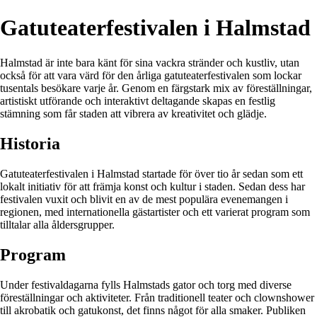
Gatuteaterfestivalen i Halmstad
Halmstad är inte bara känt för sina vackra stränder och kustliv, utan
också för att vara värd för den årliga gatuteaterfestivalen som lockar
tusentals besökare varje år. Genom en färgstark mix av föreställningar,
artistiskt utförande och interaktivt deltagande skapas en festlig
stämning som får staden att vibrera av kreativitet och glädje.
Historia
Gatuteaterfestivalen i Halmstad startade för över tio år sedan som ett
lokalt initiativ för att främja konst och kultur i staden. Sedan dess har
festivalen vuxit och blivit en av de mest populära evenemangen i
regionen, med internationella gästartister och ett varierat program som
tilltalar alla åldersgrupper.
Program
Under festivaldagarna fylls Halmstads gator och torg med diverse
föreställningar och aktiviteter. Från traditionell teater och clownshower
till akrobatik och gatukonst, det finns något för alla smaker. Publiken