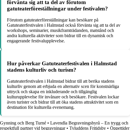
förvänta sig att ta del av förutom
gatuteaterföreställningar under festivalen?
Förutom gatuteaterföreställningar kan besökare på
Gatuteaterfestivalen i Halmstad också förvänta sig att ta del av
workshops, seminarier, musikframträdanden, matstånd och
andra kulturella aktiviteter som bidrar till en dynamisk och
engagerande festivalupplevelse.
Hur påverkar Gatuteaterfestivalen i Halmstad
stadens kulturliv och turism?
Gatuteaterfestivalen i Halmstad bidrar till att berika stadens
kulturliv genom att erbjuda en alternativ scen för konstnärliga
uttryck och skapa en inkluderande och tillgänglig
kulturupplevelse för invånare och besökare. Festivalen lockar
även turister och bidrar till att öka stadens attraktivitet som en
destination för kulturella evenemang.
Gynning och Berg Turné
•
Lavendla Begravningsbyrå – En trygg och
respektfull partner vid begravningar
•
Tyluddens Fritidsby
•
Öppettider