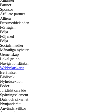
Allianser
Partner
Sponsor
Affiliate partner
Alliera
Pressmeddelanden
Förfrågan
Följa
Följ med
Följa
Sociala medier
Månatliga nyheter
Gemenskap
Lokal grupp
Navigationslänkar
Webbplatskarta
Berättelser
Bibliotek
Nyhetssektion
Foder
Juridiskt område
Spårningselement
Data och säkerhet
Nyttjanderätt
Användarvillkor