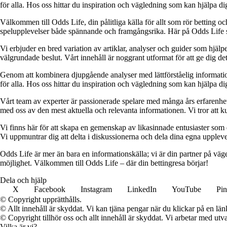
för alla. Hos oss hittar du inspiration och vägledning som kan hjälpa dig
Välkommen till Odds Life, din pålitliga källa för allt som rör betting oc
spelupplevelser både spännande och framgångsrika. Här på Odds Life strä
Vi erbjuder en bred variation av artiklar, analyser och guider som hjälper
välgrundade beslut. Vårt innehåll är noggrant utformat för att ge dig de
Genom att kombinera djupgående analyser med lättförståelig information vil
för alla. Hos oss hittar du inspiration och vägledning som kan hjälpa dig
Vårt team av experter är passionerade spelare med många års erfarenhet 
med oss av den mest aktuella och relevanta informationen. Vi tror att ku
Vi finns här för att skapa en gemenskap av likasinnade entusiaster som
Vi uppmuntrar dig att delta i diskussionerna och dela dina egna uppleve
Odds Life är mer än bara en informationskälla; vi är din partner på vä
möjlighet. Välkommen till Odds Life – där din bettingresa börjar!
Dela och hjälp
X
Facebook
Instagram
LinkedIn
YouTube
Pin
© Copyright upprätthålls.
© Allt innehåll är skyddat. Vi kan tjäna pengar när du klickar på en län
© Copyright tillhör oss och allt innehåll är skyddat. Vi arbetar med utva
Vilka är vi?