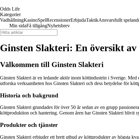
Odds Life
Kategorier
Vadhållning
Kasino
Spel
Recensioner
Erbjuda
Taktik
Ansvarsfullt speland
Min sida
Få tillgång
Nyhetsbrev
Ginsten Slakteri: En översikt a
Välkommen till Ginsten Slakteri
Ginsten Slakteri är en ledande aktör inom köttindustrin i Sverige. Med e
utforska verksamheten hos Ginsten Slakteri och dess betydelse för kött
Historia och bakgrund
Ginsten Slakteri grundades för över 50 år sedan av en grupp passionerad
köttproduktion och hantering. Genom åren har Ginsten Slakteri blivit s
Produkter och tjänster
Ginsten Slakteri erbjuder ett brett utbud av köttprodukter av högsta kva