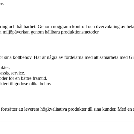
ov.
ring och hållbarhet. Genom noggrann kontroll och övervakning av hela pr
 sin miljöpåverkan genom hållbara produktionsmetoder.
för sina köttbehov. Här är några av fördelarna med att samarbeta med Gi
ukter.
assig service.
der för en bättre framtid.
teri tillgodose olika behov.
fortsätter att leverera högkvalitativa produkter till sina kunder. Med en s