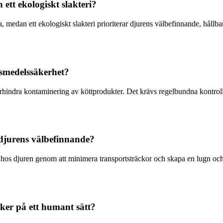
h ett ekologiskt slakteri?
kala, medan ett ekologiskt slakteri prioriterar djurens välbefinnande, håll
livsmedelssäkerhet?
förhindra kontaminering av köttprodukter. Det krävs regelbundna kontroll
 djurens välbefinnande?
hos djuren genom att minimera transportsträckor och skapa en lugn och try
 sker på ett humant sätt?