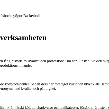
e
Ishockey
Sport
Basketboll
v verksamheten
n lång historia av kvalitet och professionalism har Ginsten Slakteri ska
produktionen i landet.
e köttproducenter. Sedan dess har företaget vuxit och utvecklats, samti
ynonymt med kvalitet och pålitlighet.
litet. Från färskt kött till charkvaror och delikatesser, försäkrar Gins