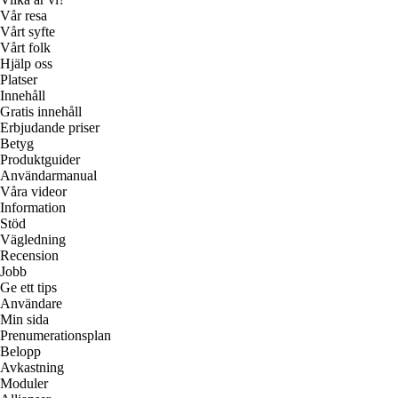
Vår resa
Vårt syfte
Vårt folk
Hjälp oss
Platser
Innehåll
Gratis innehåll
Erbjudande priser
Betyg
Produktguider
Användarmanual
Våra videor
Information
Stöd
Vägledning
Recension
Jobb
Ge ett tips
Användare
Min sida
Prenumerationsplan
Belopp
Avkastning
Moduler