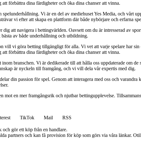
 att förbättra dina färdigheter och öka dina chanser att vinna.
h spelunderhållning. Vi är en del av mediehuset Yes Media, och vårt uppdra
var vi efter att skapa en plattform där både nybörjare och erfarna spel
 dig att navigera i bettingvärlden. Oavsett om du är intresserad av sports
t bästa av både underhållning och utbildning.
l vi göra betting tillgängligt för alla. Vi vet att varje spelare har sin e
 att förbättra dina färdigheter och öka dina chanser att vinna.
inom branschen. Vi är dedikerade till att hålla oss uppdaterade om de se
nskap är nyckeln till framgång, och vi vill dela vår expertis med dig.
 delar din passion för spel. Genom att interagera med oss och varandra 
lser.
gen mot en mer framgångsrik och njutbar bettingupplevelse. Tillsammans 
terest
TikTok
Mail
RSS
k och gör ett köp från en handlare.
lda partners och kan få provision för köp som görs via våra länkar. Otillå