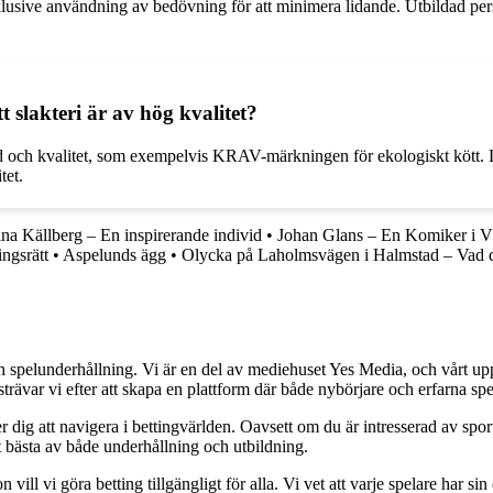
, inklusive användning av bedövning för att minimera lidande. Utbildad p
 slakteri är av hög kvalitet?
d och kvalitet, som exempelvis KRAV-märkningen för ekologiskt kött. Det
tet.
ina Källberg – En inspirerande individ
•
Johan Glans – En Komiker i V
ngsrätt
•
Aspelunds ägg
•
Olycka på Laholmsvägen i Halmstad – Vad 
h spelunderhållning. Vi är en del av mediehuset Yes Media, och vårt uppdra
var vi efter att skapa en plattform där både nybörjare och erfarna spel
 dig att navigera i bettingvärlden. Oavsett om du är intresserad av sports
t bästa av både underhållning och utbildning.
l vi göra betting tillgängligt för alla. Vi vet att varje spelare har sin e