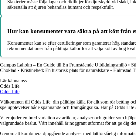
Slakterier måste följa lagar och riktlinjer för djurskydd vid slakt
säkerställa att djuren behandlas humant och respektfullt.
Hur kan konsumenter vara säkra på att kött från ett
Konsumenter kan se efter certifieringar som garanterar hög standar
rekommendationer från pålitliga källor för att välja kött av hög kvali
Campus Laholm – En Guide till En Framstående Utbildningsmiljö
•
St
Choklad
•
Kristinehed: En historisk plats för naturälskare
•
Halmstad Ti
Lär känna oss
Odds Life
Odds Life
Välkommen till Odds Life, din pålitliga källa för allt som rör betting oc
spelupplevelser både spännande och framgångsrika. Här på Odds Life strä
Vi erbjuder en bred variation av artiklar, analyser och guider som hjälper
välgrundade beslut. Vårt innehåll är noggrant utformat för att ge dig de
Genom att kombinera djupgående analyser med lättförståelig information vil