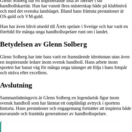
Glenn Solberg har en imponerande lista av meriter i sin
handbollskarriär. Han har vunnit flera mästerskap både på klubbnivå
och med det svenska landslaget. Bland hans främsta prestationer är
OS-guld och VM-guld.
Han har även blivit utsedd till Årets spelare i Sverige och har varit en
förebild för många unga handbollsspelare runt om i landet.
Betydelsen av Glenn Solberg
Glenn Solberg har inte bara varit en framstående idrottsman utan även
en inspirerande ledare inom svensk handboll. Hans arbete inom
sporten har banat väg för många unga talanger att följa i hans fotspår
och sträva efter excellens.
Avslutning
Sammanfattningsvis är Glenn Solberg en legendarisk figur inom
svensk handboll som har lämnat ett outplånligt avtryck i sportens
historia. Hans prestationer och engagemang fortsätter att inspirera både
nuvarande och framtida generationer av handbollsspelare.