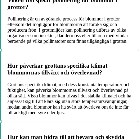
Vilken roll spelar pollinering för blommor i
grottor?
Pollinering är en avgörande process för blommor i grottor
eftersom det möjliggör för blommorna att föröka sig och
producera frön. I grottmiljöer kan pollinering utföras av olika
organismer som insekter, fladdermöss eller till och med vindar
beroende på vilka pollinatorer som finns tillgängliga i grottan.
Hur påverkar grottans specifika klimat
blommornas tillväxt och överlevnad?
Grottans specifika klimat, med dess konstanta temperaturer och
fuktighet, kan påverka blommornas tillväxt och överlevnad på
olika sätt. Vissa blommor kan trivas i det stabila klimatet och ha
anpassat sig till att klara sig utan stora temperatursvängningar,
medan andra blommor kan ha svårt att överleva om de inte får
tillräckligt med syre eller ljus.
Hur kan man bidra till att bevara och skydda