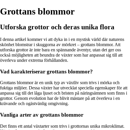
Grottans blommor
Utforska grottor och deras unika flora
I denna artikel kommer vi att dyka in i en mystisk värld där naturens
skönhet blomstrar i skuggorna av mörkret – grottans blommor. Att
utforska grottor är inte bara en spännande äventyr, utan det ger oss
också möjligheten att beundra de växter som har anpassat sig till att
överleva under extrema förhållanden.
Vad karakteriserar grottans blommor?
Grottans blommor är en unik typ av växtliv som trivs i mörka och
fuktiga miljöer. Dessa växter har utvecklat speciella egenskaper för att
anpassa sig till det låga ljuset och bristen på näringsämnen som finns i
grottor. Genom evolution har de blivit mästare på att överleva i en
krävande och ogästvänlig omgivning.
Vanliga arter av grottans blommor
Det finns ett antal växtarter som trivs i grottornas unika mikroklimat.