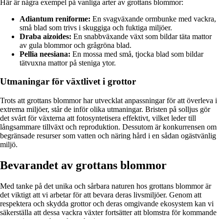
Här är några exempel på vanliga arter av grottans blommor:
Adiantum reniforme:
En svagväxande ormbunke med vackra,
små blad som trivs i skuggiga och fuktiga miljöer.
Draba aizoides:
En snabbväxande växt som bildar täta mattor
av gula blommor och grågröna blad.
Pellia neesiana:
En mossa med små, tjocka blad som bildar
tätvuxna mattor på steniga ytor.
Utmaningar för växtlivet i grottor
Trots att grottans blommor har utvecklat anpassningar för att överleva i
extrema miljöer, står de inför olika utmaningar. Bristen på solljus gör
det svårt för växterna att fotosyntetisera effektivt, vilket leder till
långsammare tillväxt och reproduktion. Dessutom är konkurrensen om
begränsade resurser som vatten och näring hård i en sådan ogästvänlig
miljö.
Bevarandet av grottans blommor
Med tanke på det unika och sårbara naturen hos grottans blommor är
det viktigt att vi arbetar för att bevara deras livsmiljöer. Genom att
respektera och skydda grottor och deras omgivande ekosystem kan vi
säkerställa att dessa vackra växter fortsätter att blomstra för kommande