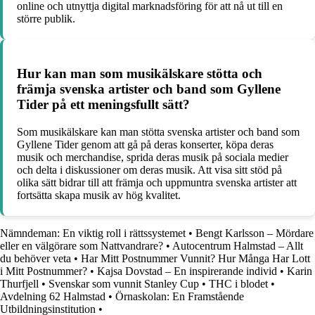
online och utnyttja digital marknadsföring för att nå ut till en
större publik.
Hur kan man som musikälskare stötta och
främja svenska artister och band som Gyllene
Tider på ett meningsfullt sätt?
Som musikälskare kan man stötta svenska artister och band som
Gyllene Tider genom att gå på deras konserter, köpa deras
musik och merchandise, sprida deras musik på sociala medier
och delta i diskussioner om deras musik. Att visa sitt stöd på
olika sätt bidrar till att främja och uppmuntra svenska artister att
fortsätta skapa musik av hög kvalitet.
Nämndeman: En viktig roll i rättssystemet
•
Bengt Karlsson – Mördare
eller en välgörare som Nattvandrare?
•
Autocentrum Halmstad – Allt
du behöver veta
•
Har Mitt Postnummer Vunnit? Hur Många Har Lott
i Mitt Postnummer?
•
Kajsa Dovstad – En inspirerande individ
•
Karin
Thurfjell
•
Svenskar som vunnit Stanley Cup
•
THC i blodet
•
Avdelning 62 Halmstad
•
Örnaskolan: En Framstående
Utbildningsinstitution
•