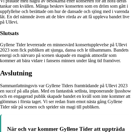
Vi pratade med några av besökarna efter konserten för att höra deras
tankar om kvällen. Många beskrev konserten som en dröm som gått i
uppfyllelse och berättade om hur de dansade och sjöng med i varenda
låt. En del nämnde även att de blev rörda av att få uppleva bandet live
på Ullevi.
Slutsats
Gyllene Tider levererade en minnesvärd konsertupplevelse på Ullevi
2023 som fick publiken att sjunga, dansa och le tillsammans. Bandets
energi och närvaro på scenen skapade en magisk atmosfär som
kommer att bära vidare i fansens minnen under lång tid framöver.
Avslutning
Sammanfattningsvis var Gyllene Tiders framträdande på Ullevi 2023
en succé på alla plan. Med en fantastisk setlista, imponerande ljusshow
och en engagerad publik skapade bandet en kväll som inte kommer att
glömmas i första taget. Vi ser redan fram emot nästa gång Gyllene
Tider står på scenen och sprider sin magi till publiken.
När och var kommer Gyllene Tider att uppträda