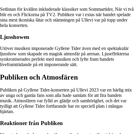
Setlistan för kvällen inkluderade klassiker som Sommartider, När vi två
blir en och Flickorna på TV2. Publiken var i extas när bandet spelade
sina mest ikoniska låtar och stämningen på Ullevi var på topp under
hela konserten.
Ljusshowen
Utöver musiken imponerade Gyllene Tider även med en spektakulär
ljusshow som skapade en magisk atmosfär på arenan. Ljuseffekterna
synkroniserades perfekt med musiken och lyfte fram bandets
liveframträdande på ett imponerande sätt.
Publiken och Atmosfären
Publiken på Gyllene Tider-konserten på Ullevi 2023 var en härlig mix
av unga och gamla fans som alla hade samlats för att fira bandets
musik. Atmosfären var fylld av glädje och samhörighet, och det var
tydligt att Gyllene Tider fortfarande har en speciell plats i mångas
hjärtan.
Reaktioner från Publiken