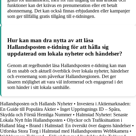
funktioner kan det krävas en prenumeration eller ett betalt
abonnemang. Det kan också finnas erbjudanden eller kampanjer
som ger tillfällig gratis tillgång till e-tidningen.
Hur kan man dra nytta av att läsa
Hallandsposten e-tidning för att hålla sig
uppdaterad om lokala nyheter och händelser?
Genom att regelbundet läsa Hallandsposten e-tidning kan man
få en snabb och aktuell överblick över lokala nyheter, händelser
och evenemang som påverkar Hallandsregionen. Det ger
läsaren möjlighet att vara väl informerad och engagerad i det
som händer i sitt lokala samhälle.
Hallandsposten och Hallands Nyheter
•
Investera i Aktiemarknaden:
En Guide till Populära Aktier
•
Inget Uppringnings ID – Spåra,
Skydda och Förstå Hemliga Nummer
•
Halmstad Nyheter: Senaste
Lokala Nytt från Hallandsposten
•
Olyckor och Trafiksituation i
Halland Idag
•
Brand i Halmstad: En översikt över dagens händelser
•
Utforska Stora Torg i Halmstad med Hallandspostens Webbkamera
•