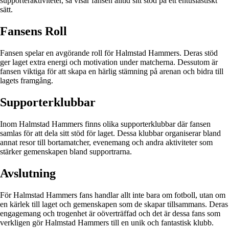
supporteraktiviteter, så visar fansen alltid sitt stöd på ett entusiastiskt
sätt.
Fansens Roll
Fansen spelar en avgörande roll för Halmstad Hammers. Deras stöd
ger laget extra energi och motivation under matcherna. Dessutom är
fansen viktiga för att skapa en härlig stämning på arenan och bidra till
lagets framgång.
Supporterklubbar
Inom Halmstad Hammers finns olika supporterklubbar där fansen
samlas för att dela sitt stöd för laget. Dessa klubbar organiserar bland
annat resor till bortamatcher, evenemang och andra aktiviteter som
stärker gemenskapen bland supportrarna.
Avslutning
För Halmstad Hammers fans handlar allt inte bara om fotboll, utan om
en kärlek till laget och gemenskapen som de skapar tillsammans. Deras
engagemang och trogenhet är oöverträffad och det är dessa fans som
verkligen gör Halmstad Hammers till en unik och fantastisk klubb.