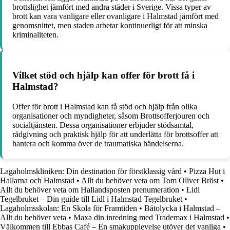
brottslighet jämfört med andra städer i Sverige. Vissa typer av
brott kan vara vanligare eller ovanligare i Halmstad jämfört med
genomsnittet, men staden arbetar kontinuerligt för att minska
kriminaliteten.
Vilket stöd och hjälp kan offer för brott få i
Halmstad?
Offer för brott i Halmstad kan få stöd och hjälp från olika
organisationer och myndigheter, såsom Brottsofferjouren och
socialtjänsten. Dessa organisationer erbjuder stödsamtal,
rådgivning och praktisk hjälp för att underlätta för brottsoffer att
hantera och komma över de traumatiska händelserna.
Lagaholmskliniken: Din destination för förstklassig vård
•
Pizza Hut i
Hallarna och Halmstad
•
Allt du behöver veta om Tom Oliver Bröst
•
Allt du behöver veta om Hallandsposten prenumeration
•
Lidl
Tegelbruket – Din guide till Lidl i Halmstad Tegelbruket
•
Lagaholmsskolan: En Skola för Framtiden
•
Båtolycka i Halmstad –
Allt du behöver veta
•
Maxa din inredning med Trademax i Halmstad
•
Välkommen till Ebbas Café – En smakupplevelse utöver det vanliga
•