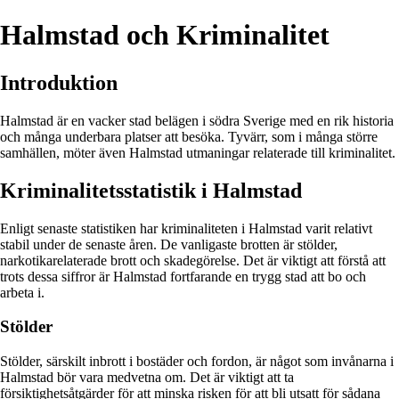
Halmstad och Kriminalitet
Introduktion
Halmstad är en vacker stad belägen i södra Sverige med en rik historia
och många underbara platser att besöka. Tyvärr, som i många större
samhällen, möter även Halmstad utmaningar relaterade till kriminalitet.
Kriminalitetsstatistik i Halmstad
Enligt senaste statistiken har kriminaliteten i Halmstad varit relativt
stabil under de senaste åren. De vanligaste brotten är stölder,
narkotikarelaterade brott och skadegörelse. Det är viktigt att förstå att
trots dessa siffror är Halmstad fortfarande en trygg stad att bo och
arbeta i.
Stölder
Stölder, särskilt inbrott i bostäder och fordon, är något som invånarna i
Halmstad bör vara medvetna om. Det är viktigt att ta
försiktighetsåtgärder för att minska risken för att bli utsatt för sådana