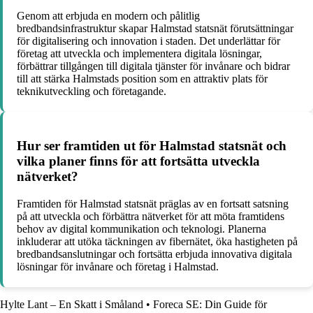
Genom att erbjuda en modern och pålitlig
bredbandsinfrastruktur skapar Halmstad statsnät förutsättningar
för digitalisering och innovation i staden. Det underlättar för
företag att utveckla och implementera digitala lösningar,
förbättrar tillgången till digitala tjänster för invånare och bidrar
till att stärka Halmstads position som en attraktiv plats för
teknikutveckling och företagande.
Hur ser framtiden ut för Halmstad statsnät och
vilka planer finns för att fortsätta utveckla
nätverket?
Framtiden för Halmstad statsnät präglas av en fortsatt satsning
på att utveckla och förbättra nätverket för att möta framtidens
behov av digital kommunikation och teknologi. Planerna
inkluderar att utöka täckningen av fibernätet, öka hastigheten på
bredbandsanslutningar och fortsätta erbjuda innovativa digitala
lösningar för invånare och företag i Halmstad.
Hylte Lant – En Skatt i Småland
•
Foreca SE: Din Guide för