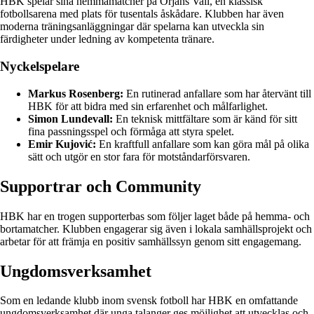
HBK spelar sina hemmamatcher på Örjans Vall, en klassisk
fotbollsarena med plats för tusentals åskådare. Klubben har även
moderna träningsanläggningar där spelarna kan utveckla sin
färdigheter under ledning av kompetenta tränare.
Nyckelspelare
Markus Rosenberg:
En rutinerad anfallare som har återvänt till
HBK för att bidra med sin erfarenhet och målfarlighet.
Simon Lundevall:
En teknisk mittfältare som är känd för sitt
fina passningsspel och förmåga att styra spelet.
Emir Kujović:
En kraftfull anfallare som kan göra mål på olika
sätt och utgör en stor fara för motståndarförsvaren.
Supportrar och Community
HBK har en trogen supporterbas som följer laget både på hemma- och
bortamatcher. Klubben engagerar sig även i lokala samhällsprojekt och
arbetar för att främja en positiv samhällssyn genom sitt engagemang.
Ungdomsverksamhet
Som en ledande klubb inom svensk fotboll har HBK en omfattande
ungdomsverksamhet där unga talanger ges möjlighet att utvecklas och