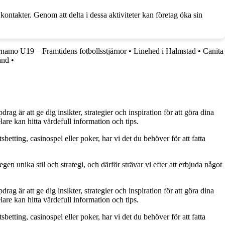
ontakter. Genom att delta i dessa aktiviteter kan företag öka sin
namo U19 – Framtidens fotbollsstjärnor
•
Linehed i Halmstad
•
Canita
and
•
g är att ge dig insikter, strategier och inspiration för att göra dina
are kan hitta värdefull information och tips.
betting, casinospel eller poker, har vi det du behöver för att fatta
gen unika stil och strategi, och därför strävar vi efter att erbjuda något
g är att ge dig insikter, strategier och inspiration för att göra dina
are kan hitta värdefull information och tips.
betting, casinospel eller poker, har vi det du behöver för att fatta