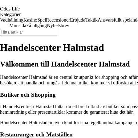
Odds Life
Kategorier
Vadhållning
Kasino
Spel
Recensioner
Erbjuda
Taktik
Ansvarsfullt speland
Min sida
Få tillgång
Nyhetsbrev
Handelscenter Halmstad
Välkommen till Handelscenter Halmstad
Handelscenter Halmstad är en central knutpunkt för shopping och affärer
besökare att handla och umgås. I denna artikel kommer vi utforska allt
Butiker och Shopping
I Handelscentret i Halmstad hittar du ett brett utbud av butiker som pass
heminredning eller presentartiklar kommer du garanterat hitta det här.
Handelscenter Halmstad är även känt för sina regelbundna kampanjer och 
Restauranger och Matställen