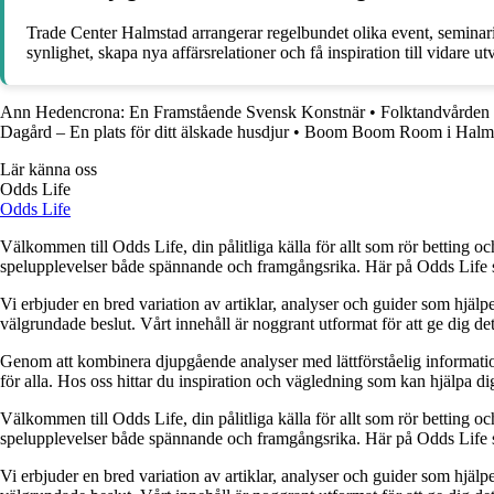
Trade Center Halmstad arrangerar regelbundet olika event, seminarie
synlighet, skapa nya affärsrelationer och få inspiration till vidare ut
Ann Hedencrona: En Framstående Svensk Konstnär
•
Folktandvårde
Dagård – En plats för ditt älskade husdjur
•
Boom Boom Room i Halm
Lär känna oss
Odds Life
Odds Life
Välkommen till Odds Life, din pålitliga källa för allt som rör betting oc
spelupplevelser både spännande och framgångsrika. Här på Odds Life strä
Vi erbjuder en bred variation av artiklar, analyser och guider som hjälper
välgrundade beslut. Vårt innehåll är noggrant utformat för att ge dig de
Genom att kombinera djupgående analyser med lättförståelig information vil
för alla. Hos oss hittar du inspiration och vägledning som kan hjälpa dig
Välkommen till Odds Life, din pålitliga källa för allt som rör betting oc
spelupplevelser både spännande och framgångsrika. Här på Odds Life strä
Vi erbjuder en bred variation av artiklar, analyser och guider som hjälper