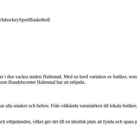
e
Ishockey
Sport
Basketboll
 i den vackra staden Halmstad. Med en bred variation av butiker, restaur
 som Handelscenter Halmstad har att erbjuda.
ar alla smaker och behov. Från välkända varumärken till lokala butiker, h
erbjudanden, vilket gör det till en idealisk plats att fynda och spara 