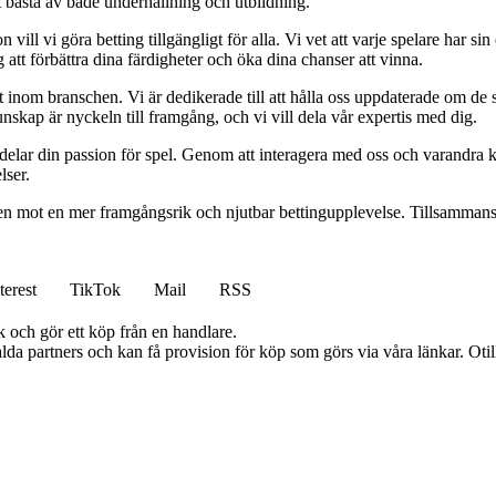
t bästa av både underhållning och utbildning.
l vi göra betting tillgängligt för alla. Vi vet att varje spelare har sin e
 att förbättra dina färdigheter och öka dina chanser att vinna.
inom branschen. Vi är dedikerade till att hålla oss uppdaterade om de se
nskap är nyckeln till framgång, och vi vill dela vår expertis med dig.
 delar din passion för spel. Genom att interagera med oss och varandra 
lser.
gen mot en mer framgångsrik och njutbar bettingupplevelse. Tillsammans 
terest
TikTok
Mail
RSS
k och gör ett köp från en handlare.
lda partners och kan få provision för köp som görs via våra länkar. Otillå