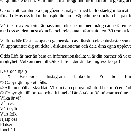
välgrundade beslut. Vårt innehåll är noggrant utformat för att ge dig de
Genom att kombinera djupgående analyser med lättförståelig information vil
för alla. Hos oss hittar du inspiration och vägledning som kan hjälpa dig
Vårt team av experter är passionerade spelare med många års erfarenhet 
med oss av den mest aktuella och relevanta informationen. Vi tror att ku
Vi finns här för att skapa en gemenskap av likasinnade entusiaster som
Vi uppmuntrar dig att delta i diskussionerna och dela dina egna uppleve
Odds Life är mer än bara en informationskälla; vi är din partner på vä
möjlighet. Välkommen till Odds Life – där din bettingresa börjar!
Dela och hjälp
X
Facebook
Instagram
LinkedIn
YouTube
Pin
© Copyright upprätthålls.
© Allt innehåll är skyddat. Vi kan tjäna pengar när du klickar på en län
© Copyright tillhör oss och allt innehåll är skyddat. Vi arbetar med utva
Vilka är vi?
Vår resa
Vårt syfte
Vårt folk
Hjälp oss
Platser
Innehåll