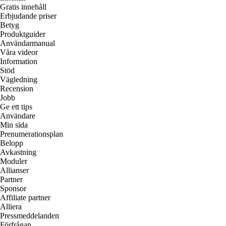
Gratis innehåll
Erbjudande priser
Betyg
Produktguider
Användarmanual
Våra videor
Information
Stöd
Vägledning
Recension
Jobb
Ge ett tips
Användare
Min sida
Prenumerationsplan
Belopp
Avkastning
Moduler
Allianser
Partner
Sponsor
Affiliate partner
Alliera
Pressmeddelanden
Förfrågan