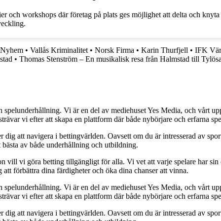
r och workshops där företag på plats ges möjlighet att delta och knyta k
veckling.
n Nyhem
•
Vallås Kriminalitet
•
Norsk Firma
•
Karin Thurfjell
•
IFK Vär
stad
•
Thomas Stenström – En musikalisk resa från Halmstad till Tylös
h spelunderhållning. Vi är en del av mediehuset Yes Media, och vårt uppdra
var vi efter att skapa en plattform där både nybörjare och erfarna spel
 dig att navigera i bettingvärlden. Oavsett om du är intresserad av sports
t bästa av både underhållning och utbildning.
l vi göra betting tillgängligt för alla. Vi vet att varje spelare har sin e
 att förbättra dina färdigheter och öka dina chanser att vinna.
h spelunderhållning. Vi är en del av mediehuset Yes Media, och vårt uppdra
var vi efter att skapa en plattform där både nybörjare och erfarna spel
 dig att navigera i bettingvärlden. Oavsett om du är intresserad av sports