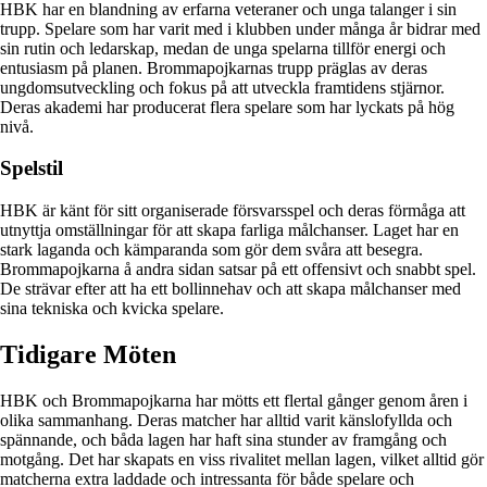
HBK har en blandning av erfarna veteraner och unga talanger i sin
trupp. Spelare som har varit med i klubben under många år bidrar med
sin rutin och ledarskap, medan de unga spelarna tillför energi och
entusiasm på planen. Brommapojkarnas trupp präglas av deras
ungdomsutveckling och fokus på att utveckla framtidens stjärnor.
Deras akademi har producerat flera spelare som har lyckats på hög
nivå.
Spelstil
HBK är känt för sitt organiserade försvarsspel och deras förmåga att
utnyttja omställningar för att skapa farliga målchanser. Laget har en
stark laganda och kämparanda som gör dem svåra att besegra.
Brommapojkarna å andra sidan satsar på ett offensivt och snabbt spel.
De strävar efter att ha ett bollinnehav och att skapa målchanser med
sina tekniska och kvicka spelare.
Tidigare Möten
HBK och Brommapojkarna har mötts ett flertal gånger genom åren i
olika sammanhang. Deras matcher har alltid varit känslofyllda och
spännande, och båda lagen har haft sina stunder av framgång och
motgång. Det har skapats en viss rivalitet mellan lagen, vilket alltid gör
matcherna extra laddade och intressanta för både spelare och