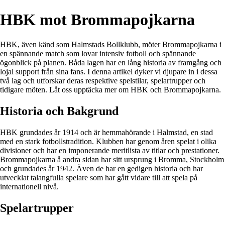
HBK mot Brommapojkarna
HBK, även känd som Halmstads Bollklubb, möter Brommapojkarna i
en spännande match som lovar intensiv fotboll och spännande
ögonblick på planen. Båda lagen har en lång historia av framgång och
lojal support från sina fans. I denna artikel dyker vi djupare in i dessa
två lag och utforskar deras respektive spelstilar, spelartrupper och
tidigare möten. Låt oss upptäcka mer om HBK och Brommapojkarna.
Historia och Bakgrund
HBK grundades år 1914 och är hemmahörande i Halmstad, en stad
med en stark fotbollstradition. Klubben har genom åren spelat i olika
divisioner och har en imponerande meritlista av titlar och prestationer.
Brommapojkarna å andra sidan har sitt ursprung i Bromma, Stockholm
och grundades år 1942. Även de har en gedigen historia och har
utvecklat talangfulla spelare som har gått vidare till att spela på
internationell nivå.
Spelartrupper