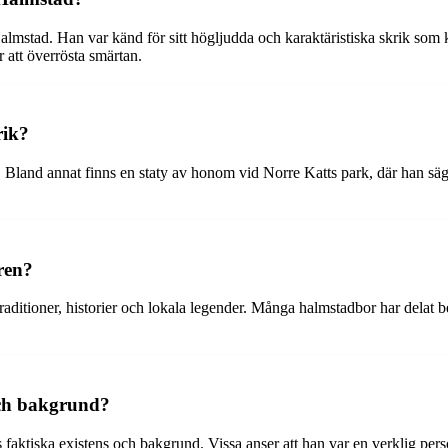
lmstad. Han var känd för sitt högljudda och karaktäristiska skrik som k
 att överrösta smärtan.
rik?
ik. Bland annat finns en staty av honom vid Norre Katts park, där han s
ren?
aditioner, historier och lokala legender. Många halmstadbor har delat b
och bakgrund?
faktiska existens och bakgrund. Vissa anser att han var en verklig pe