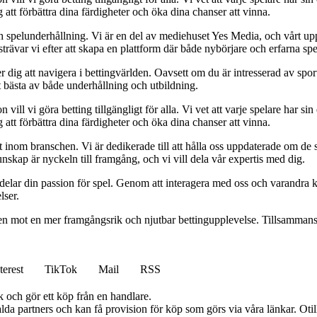
 att förbättra dina färdigheter och öka dina chanser att vinna.
h spelunderhållning. Vi är en del av mediehuset Yes Media, och vårt uppdra
var vi efter att skapa en plattform där både nybörjare och erfarna spel
 dig att navigera i bettingvärlden. Oavsett om du är intresserad av sports
t bästa av både underhållning och utbildning.
l vi göra betting tillgängligt för alla. Vi vet att varje spelare har sin e
 att förbättra dina färdigheter och öka dina chanser att vinna.
inom branschen. Vi är dedikerade till att hålla oss uppdaterade om de se
nskap är nyckeln till framgång, och vi vill dela vår expertis med dig.
 delar din passion för spel. Genom att interagera med oss och varandra 
lser.
gen mot en mer framgångsrik och njutbar bettingupplevelse. Tillsammans 
terest
TikTok
Mail
RSS
k och gör ett köp från en handlare.
lda partners och kan få provision för köp som görs via våra länkar. Otillå