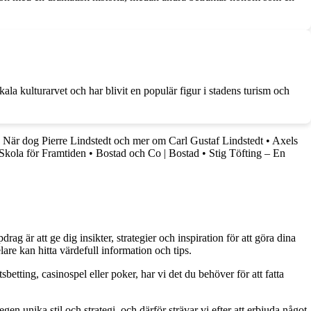
la kulturarvet och har blivit en populär figur i stadens turism och
•
När dog Pierre Lindstedt och mer om Carl Gustaf Lindstedt
•
Axels
Skola för Framtiden
•
Bostad och Co | Bostad
•
Stig Töfting – En
g är att ge dig insikter, strategier och inspiration för att göra dina
are kan hitta värdefull information och tips.
betting, casinospel eller poker, har vi det du behöver för att fatta
gen unika stil och strategi, och därför strävar vi efter att erbjuda något