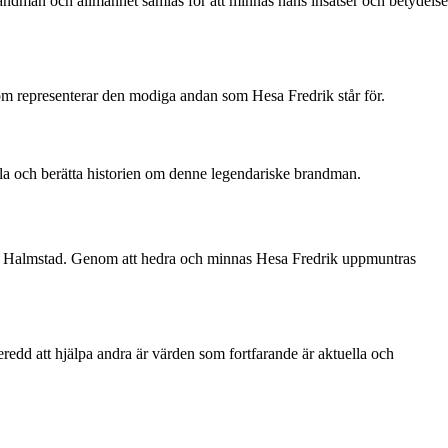
randmän och allmänhet samlas för att minnas hans insatser och betydelse
som representerar den modiga andan som Hesa Fredrik står för.
ylla och berätta historien om denne legendariske brandman.
den Halmstad. Genom att hedra och minnas Hesa Fredrik uppmuntras
eredd att hjälpa andra är värden som fortfarande är aktuella och