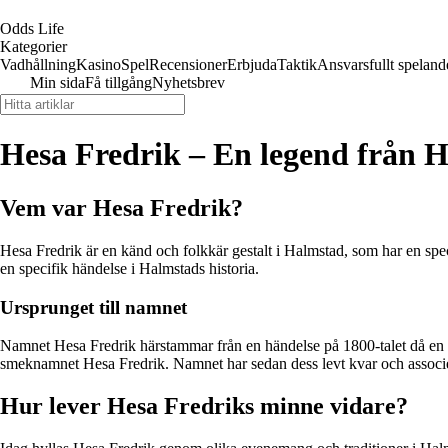
Odds Life
Kategorier
Vadhållning
Kasino
Spel
Recensioner
Erbjuda
Taktik
Ansvarsfullt speland
Min sida
Få tillgång
Nyhetsbrev
Hesa Fredrik – En legend från 
Vem var Hesa Fredrik?
Hesa Fredrik är en känd och folkkär gestalt i Halmstad, som har en spec
en specifik händelse i Halmstads historia.
Ursprunget till namnet
Namnet Hesa Fredrik härstammar från en händelse på 1800-talet då en b
smeknamnet Hesa Fredrik. Namnet har sedan dess levt kvar och assoc
Hur lever Hesa Fredriks minne vidare?