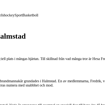
e
Ishockey
Sport
Basketboll
Halmstad
iell plats i mångas hjärtan. Till skillnad från vad många tror är Hesa F
randmannakår grundades i Halmstad. En av medlemmarna, Fredrik, var al
ieras numera med snabbhet och mod.