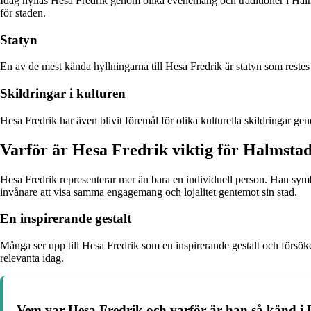
Idag hyllas Hesa Fredrik genom olika evenemang och traditioner i Halmst
för staden.
Statyn
En av de mest kända hyllningarna till Hesa Fredrik är statyn som reste
Skildringar i kulturen
Hesa Fredrik har även blivit föremål för olika kulturella skildringar g
Varför är Hesa Fredrik viktig för Halmsta
Hesa Fredrik representerar mer än bara en individuell person. Han sy
invånare att visa samma engagemang och lojalitet gentemot sin stad.
En inspirerande gestalt
Många ser upp till Hesa Fredrik som en inspirerande gestalt och försöker
relevanta idag.
Vem var Hesa Fredrik och varför är han så känd i