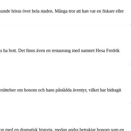
unde höras över hela staden. Många tror att han var en fiskare eller
ägs ha bott. Det finns även en restaurang med namnet Hesa Fredrik
erättelser om honom och hans påstådda äventyr, vilket har bidragit
rson med en dramatisk historia, medan andra betraktar honom som en