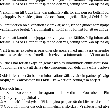
för alla. Hos oss hittar du inspiration och vägledning som kan hjälpa dig
Välkommen till Odds Life, din pålitliga källa för allt som rör betting oc
spelupplevelser både spännande och framgångsrika. Här på Odds Life strä
Vi erbjuder en bred variation av artiklar, analyser och guider som hjälper
välgrundade beslut. Vårt innehåll är noggrant utformat för att ge dig de
Genom att kombinera djupgående analyser med lättförståelig information vil
för alla. Hos oss hittar du inspiration och vägledning som kan hjälpa dig
Vårt team av experter är passionerade spelare med många års erfarenhet 
med oss av den mest aktuella och relevanta informationen. Vi tror att ku
Vi finns här för att skapa en gemenskap av likasinnade entusiaster som
Vi uppmuntrar dig att delta i diskussionerna och dela dina egna uppleve
Odds Life är mer än bara en informationskälla; vi är din partner på vä
möjlighet. Välkommen till Odds Life – där din bettingresa börjar!
Dela och hjälp
X
Facebook
Instagram
LinkedIn
YouTube
Pin
© Copyright upprätthålls.
© Allt innehåll är skyddat. Vi kan tjäna pengar när du klickar på en län
© Copyright tillhör oss och allt innehåll är skyddat. Vi arbetar med utva