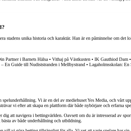
d?
ra stadens unika historia och karaktär. Han är en påminnelse om det loka
in Partner i Barnets Hälsa
•
Vithaj på Västkusten
•
IK Gauthiod Dam
– En Guide till Nudiststranden i Mellbystrand
•
Lagaholmsskolan: En 
h spelunderhållning. Vi är en del av mediehuset Yes Media, och vårt uppdra
var vi efter att skapa en plattform där både nybörjare och erfarna spel
 dig att navigera i bettingvärlden. Oavsett om du är intresserad av sports
t bästa av både underhållning och utbildning.
l vi göra betting tillgängligt för alla. Vi vet att varje spelare har sin e