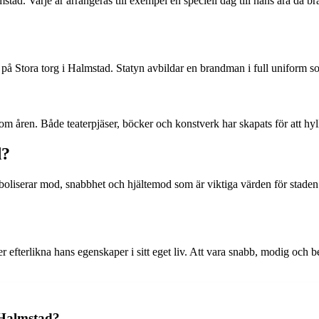
ad. Varje år arrangeras till exempel en speciell dag till hans ära då b
s på Stora torg i Halmstad. Statyn avbildar en brandman i full uniform 
enom åren. Både teaterpjäser, böcker och konstverk har skapats för att h
d?
mboliserar mod, snabbhet och hjältemod som är viktiga värden för sta
 efterlikna hans egenskaper i sitt eget liv. Att vara snabb, modig och b
 Halmstad?