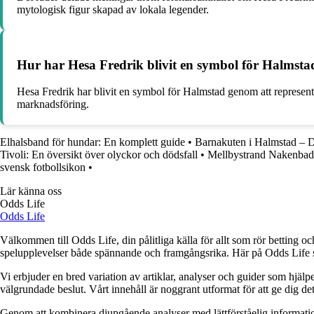
mytologisk figur skapad av lokala legender.
Hur har Hesa Fredrik blivit en symbol för Halmsta
Hesa Fredrik har blivit en symbol för Halmstad genom att represente
marknadsföring.
Elhalsband för hundar: En komplett guide
•
Barnakuten i Halmstad – D
Tivoli: En översikt över olyckor och dödsfall
•
Mellbystrand Nakenbad 
svensk fotbollsikon
•
Lär känna oss
Odds Life
Odds Life
Välkommen till Odds Life, din pålitliga källa för allt som rör betting oc
spelupplevelser både spännande och framgångsrika. Här på Odds Life strä
Vi erbjuder en bred variation av artiklar, analyser och guider som hjälper
välgrundade beslut. Vårt innehåll är noggrant utformat för att ge dig de
Genom att kombinera djupgående analyser med lättförståelig information vil