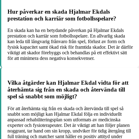
Hur påverkar en skada Hjalmar Ekdals
prestation och karriär som fotbollsspelare?
En skada kan ha en betydande påverkan på Hjalmar Ekdals
prestation och karriär som fotbollsspelare. En allvarlig skada
kan leda till långvarig frånvaro från spel, förlust av form och
fysisk kapacitet samt ökad risk för framtida skador. Det är därför
viktigt att skador förebyggs och behandlas på ett effektivt sätt
för att minimera dess negativa konsekvenser.
Vilka åtgärder kan Hjalmar Ekdal vidta för att
återhämta sig från en skada och återvända till
spel så snabbt som möjligt?
För att återhämta sig från en skada och återvända till spel så
snabbt som möjligt kan Hjalmar Ekdal följa en individuellt
anpassad rehabiliteringsplan som utformats av medicinska
experter och fysioterapeuter. Det är viktigt att han följer planen
noggrant, tar hand om sin kropp, undviker för tidig återgång till
full träning och matcher samt håller en positiv attityd under