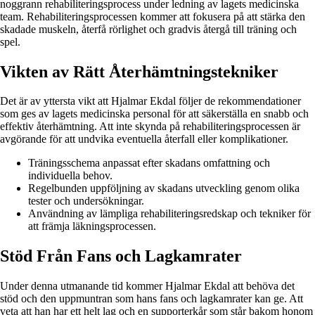
noggrann rehabiliteringsprocess under ledning av lagets medicinska
team. Rehabiliteringsprocessen kommer att fokusera på att stärka den
skadade muskeln, återfå rörlighet och gradvis återgå till träning och
spel.
Vikten av Rätt Återhämtningstekniker
Det är av yttersta vikt att Hjalmar Ekdal följer de rekommendationer
som ges av lagets medicinska personal för att säkerställa en snabb och
effektiv återhämtning. Att inte skynda på rehabiliteringsprocessen är
avgörande för att undvika eventuella återfall eller komplikationer.
Träningsschema anpassat efter skadans omfattning och
individuella behov.
Regelbunden uppföljning av skadans utveckling genom olika
tester och undersökningar.
Användning av lämpliga rehabiliteringsredskap och tekniker för
att främja läkningsprocessen.
Stöd Från Fans och Lagkamrater
Under denna utmanande tid kommer Hjalmar Ekdal att behöva det
stöd och den uppmuntran som hans fans och lagkamrater kan ge. Att
veta att han har ett helt lag och en supporterkår som står bakom honom