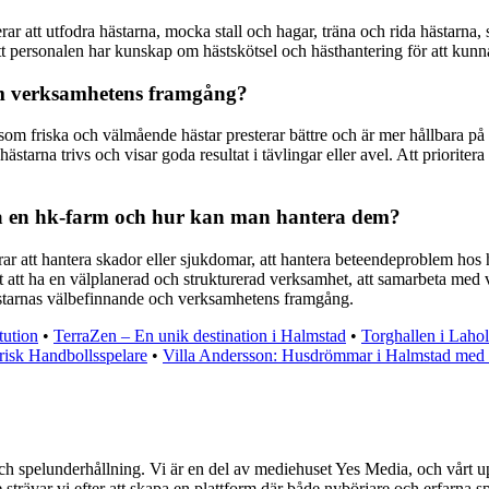
rar att utfodra hästarna, mocka stall och hagar, träna och rida hästarn
t personalen har kunskap om hästskötsel och hästhantering för att kunna 
rm verksamhetens framgång?
friska och välmående hästar presterar bättre och är mer hållbara på lång
arna trivs och visar goda resultat i tävlingar eller avel. Att prioritera 
på en hk-farm och hur kan man hantera dem?
r att hantera skador eller sjukdomar, att hantera beteendeproblem hos h
gt att ha en välplanerad och strukturerad verksamhet, att samarbeta med 
 hästarnas välbefinnande och verksamhetens framgång.
tution
•
TerraZen – En unik destination i Halmstad
•
Torghallen i Laho
isk Handbollsspelare
•
Villa Andersson: Husdrömmar i Halmstad med
ch spelunderhållning. Vi är en del av mediehuset Yes Media, och vårt uppd
ävar vi efter att skapa en plattform där både nybörjare och erfarna spe