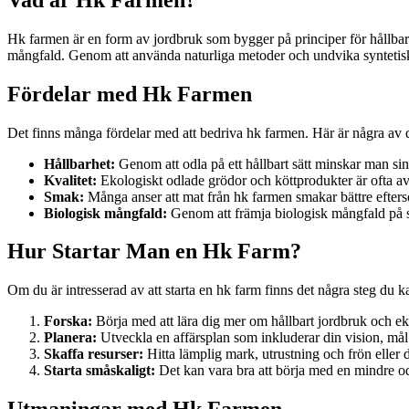
Hk farmen är en form av jordbruk som bygger på principer för hållbarhe
mångfald. Genom att använda naturliga metoder och undvika syntetiska
Fördelar med Hk Farmen
Det finns många fördelar med att bedriva hk farmen. Här är några av
Hållbarhet:
Genom att odla på ett hållbart sätt minskar man sin
Kvalitet:
Ekologiskt odlade grödor och köttprodukter är ofta av 
Smak:
Många anser att mat från hk farmen smakar bättre eftersom
Biologisk mångfald:
Genom att främja biologisk mångfald på sin
Hur Startar Man en Hk Farm?
Om du är intresserad av att starta en hk farm finns det några steg du ka
Forska:
Börja med att lära dig mer om hållbart jordbruk och e
Planera:
Utveckla en affärsplan som inkluderar din vision, mål o
Skaffa resurser:
Hitta lämplig mark, utrustning och frön eller 
Starta småskaligt:
Det kan vara bra att börja med en mindre od