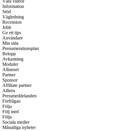
Våra videor
Information
Stöd
Vägledning
Recension
Jobb
Ge ett tips
Användare
Min sida
Prenumerationsplan
Belopp
Avkastning
Moduler
Allianser
Partner
Sponsor
Affiliate partner
Alliera
Pressmeddelanden
Förfrågan
Följa
Följ med
Följa
Sociala medier
Månatliga nyheter