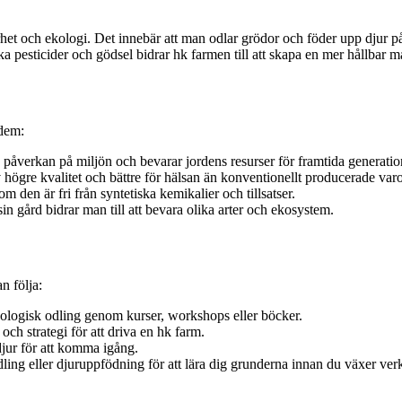
t och ekologi. Det innebär att man odlar grödor och föder upp djur på e
 pesticider och gödsel bidrar hk farmen till att skapa en mer hållbar m
 dem:
 påverkan på miljön och bevarar jordens resurser för framtida generatio
högre kvalitet och bättre för hälsan än konventionellt producerade varo
 den är fri från syntetiska kemikalier och tillsatser.
 gård bidrar man till att bevara olika arter och ekosystem.
n följa:
kologisk odling genom kurser, workshops eller böcker.
ch strategi för att driva en hk farm.
djur för att komma igång.
ling eller djuruppfödning för att lära dig grunderna innan du växer ve