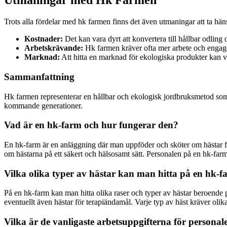
Utmaningar med Hk Farmen
Trots alla fördelar med hk farmen finns det även utmaningar att ta häns
Kostnader:
Det kan vara dyrt att konvertera till hållbar odling
Arbetskrävande:
Hk farmen kräver ofta mer arbete och engage
Marknad:
Att hitta en marknad för ekologiska produkter kan v
Sammanfattning
Hk farmen representerar en hållbar och ekologisk jordbruksmetod som
kommande generationer.
Vad är en hk-farm och hur fungerar den?
En hk-farm är en anläggning där man uppföder och sköter om hästar för o
om hästarna på ett säkert och hälsosamt sätt. Personalen på en hk-farm
Vilka olika typer av hästar kan man hitta på en hk-
På en hk-farm kan man hitta olika raser och typer av hästar beroende
eventuellt även hästar för terapiändamål. Varje typ av häst kräver olika
Vilka är de vanligaste arbetsuppgifterna för persona