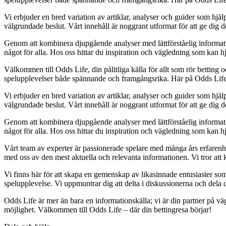
Vi erbjuder en bred variation av artiklar, analyser och guider som hjälp
välgrundade beslut. Vårt innehåll är noggrant utformat för att ge dig 
Genom att kombinera djupgående analyser med lättförståelig information vi
något för alla. Hos oss hittar du inspiration och vägledning som kan hj
Välkommen till Odds Life, din pålitliga källa för allt som rör betting o
spelupplevelser både spännande och framgångsrika. Här på Odds Life str
Vi erbjuder en bred variation av artiklar, analyser och guider som hjälp
välgrundade beslut. Vårt innehåll är noggrant utformat för att ge dig 
Genom att kombinera djupgående analyser med lättförståelig information vi
något för alla. Hos oss hittar du inspiration och vägledning som kan hj
Vårt team av experter är passionerade spelare med många års erfarenhet
med oss av den mest aktuella och relevanta informationen. Vi tror att k
Vi finns här för att skapa en gemenskap av likasinnade entusiaster so
spelupplevelse. Vi uppmuntrar dig att delta i diskussionerna och dela 
Odds Life är mer än bara en informationskälla; vi är din partner på v
möjlighet. Välkommen till Odds Life – där din bettingresa börjar!