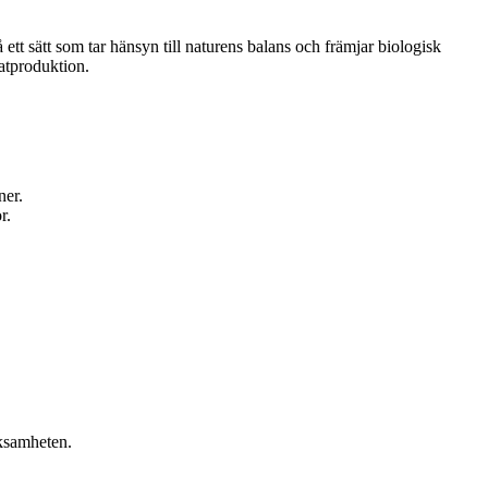
tt sätt som tar hänsyn till naturens balans och främjar biologisk
atproduktion.
ner.
r.
rksamheten.