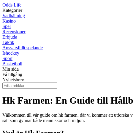
Odds Life
Kategorier
Vadhållning
Kasino
Spel
Recensioner
Erbjuda
Taktik
Ansvarsfullt spelande
Ishockey
Sport
Basketboll
Min sida
Få tillgång
Nyhetsbrev
Hk Farmen: En Guide till Håll
Välkommen till vår guide om hk farmen, där vi kommer att utforska vad 
sätt som gynnar både människor och miljön.
Vad är Hk Farmen?