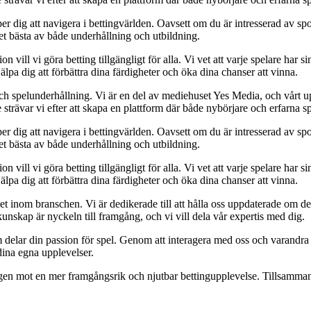
er dig att navigera i bettingvärlden. Oavsett om du är intresserad av spor
det bästa av både underhållning och utbildning.
ll vi göra betting tillgängligt för alla. Vi vet att varje spelare har sin 
älpa dig att förbättra dina färdigheter och öka dina chanser att vinna.
ch spelunderhållning. Vi är en del av mediehuset Yes Media, och vårt uppd
ävar vi efter att skapa en plattform där både nybörjare och erfarna spe
er dig att navigera i bettingvärlden. Oavsett om du är intresserad av spor
det bästa av både underhållning och utbildning.
ll vi göra betting tillgängligt för alla. Vi vet att varje spelare har sin 
älpa dig att förbättra dina färdigheter och öka dina chanser att vinna.
 inom branschen. Vi är dedikerade till att hålla oss uppdaterade om de 
unskap är nyckeln till framgång, och vi vill dela vår expertis med dig.
m delar din passion för spel. Genom att interagera med oss och varandra
dina egna upplevelser.
ägen mot en mer framgångsrik och njutbar bettingupplevelse. Tillsammans