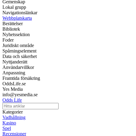
Gemenskap
Lokal grupp
Navigationslänkar
Webbplatskarta
Berättelser
Bibliotek
Nyhetssektion
Foder
Juridiskt område
Spårningselement
Data och säkerhet
Nyttjanderätt
Användarvillkor
Anpassning
Framtida försäkring
OddsLife.se
Yes Media
info@yesmedia.se
Odds Life
Kategorier
Vadhållning
Kasino
Spel
Recensioner