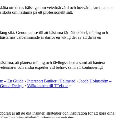
a, sköta om deras hälsa genom veterinärvård och hovvård, samt hantera
sköta om hästarna på ett professionellt sätt.
 sikt. Genom att se till att hästarna får rätt skötsel, träning och
hästarnas välbefinnande är därför en viktig del av att driva en
ästarna, att planera träning och tävlingsschema samt att hantera
veterinärer och andra experter vid behov, samt att kontinuerligt
lm – En Guide
•
Intersport Butiker i Halmstad
•
Jacob Holmström –
 Grand Design
•
Välkommen till TTela.se
•
rag är att ge dig insikter, strategier och inspiration för att göra dina
lare kan hitta värdefull information och tips.