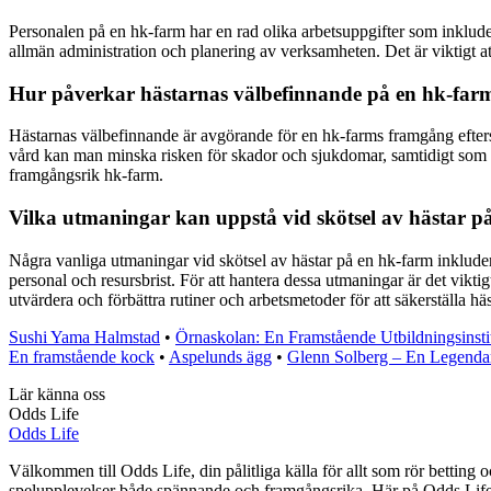
Personalen på en hk-farm har en rad olika arbetsuppgifter som inklude
allmän administration och planering av verksamheten. Det är viktigt at
Hur påverkar hästarnas välbefinnande på en hk-fa
Hästarnas välbefinnande är avgörande för en hk-farms framgång eftersom 
vård kan man minska risken för skador och sjukdomar, samtidigt som häst
framgångsrik hk-farm.
Vilka utmaningar kan uppstå vid skötsel av hästar 
Några vanliga utmaningar vid skötsel av hästar på en hk-farm inkludera
personal och resursbrist. För att hantera dessa utmaningar är det vikti
utvärdera och förbättra rutiner och arbetsmetoder för att säkerställa
Sushi Yama Halmstad
•
Örnaskolan: En Framstående Utbildningsinsti
En framstående kock
•
Aspelunds ägg
•
Glenn Solberg – En Legendar
Lär känna oss
Odds Life
Odds Life
Välkommen till Odds Life, din pålitliga källa för allt som rör betting o
spelupplevelser både spännande och framgångsrika. Här på Odds Life str