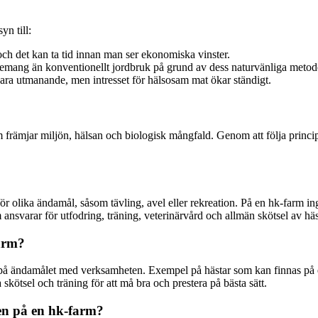
yn till:
 och det kan ta tid innan man ser ekonomiska vinster.
mang än konventionellt jordbruk på grund av dess naturvänliga metod
ara utmanande, men intresset för hälsosam mat ökar ständigt.
 främjar miljön, hälsan och biologisk mångfald. Genom att följa princ
lika ändamål, såsom tävling, avel eller rekreation. På en hk-farm ingår v
 ansvarar för utfodring, träning, veterinärvård och allmän skötsel av häs
farm?
 på ändamålet med verksamheten. Exempel på hästar som kan finnas på en
 skötsel och träning för att må bra och prestera på bästa sätt.
len på en hk-farm?