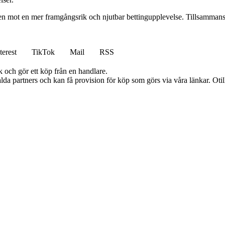
gen mot en mer framgångsrik och njutbar bettingupplevelse. Tillsammans 
terest
TikTok
Mail
RSS
k och gör ett köp från en handlare.
lda partners och kan få provision för köp som görs via våra länkar. Otillå