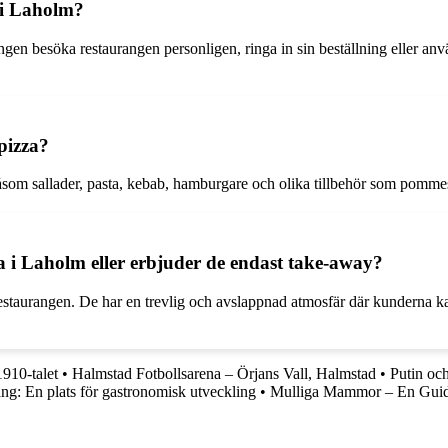
 i Laholm?
gen besöka restaurangen personligen, ringa in sin beställning eller anvä
pizza?
som sallader, pasta, kebab, hamburgare och olika tillbehör som pommes f
ia i Laholm eller erbjuder de endast take-away?
i restaurangen. De har en trevlig och avslappnad atmosfär där kunderna ka
910-talet
•
Halmstad Fotbollsarena – Örjans Vall, Halmstad
•
Putin oc
ng: En plats för gastronomisk utveckling
•
Mulliga Mammor – En Guide 