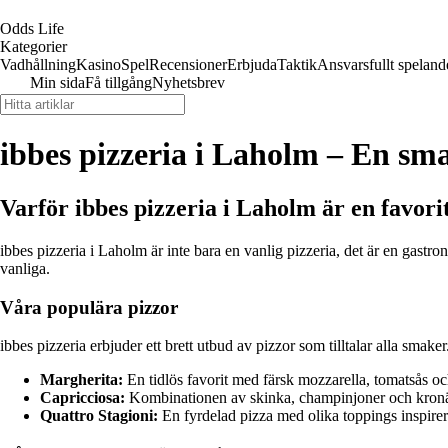
Odds Life
Kategorier
Vadhållning
Kasino
Spel
Recensioner
Erbjuda
Taktik
Ansvarsfullt speland
Min sida
Få tillgång
Nyhetsbrev
ibbes pizzeria i Laholm – En sma
Varför ibbes pizzeria i Laholm är en favor
ibbes pizzeria i Laholm är inte bara en vanlig pizzeria, det är en gastro
vanliga.
Våra populära pizzor
ibbes pizzeria erbjuder ett brett utbud av pizzor som tilltalar alla smak
Margherita:
En tidlös favorit med färsk mozzarella, tomatsås oc
Capricciosa:
Kombinationen av skinka, champinjoner och kronärt
Quattro Stagioni:
En fyrdelad pizza med olika toppings inspirer