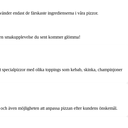
nvänder endast de färskaste ingredienserna i våra pizzor.
 av en smakupplevelse du sent kommer glömma!
amt specialpizzor med olika toppings som kebab, skinka, champinjoner
zor och även möjligheten att anpassa pizzan efter kundens önskemål.