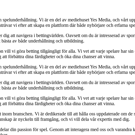
h spelunderhållning. Vi är en del av mediehuset Yes Media, och vårt uppdra
var vi efter att skapa en plattform där både nybörjare och erfarna spel
 dig att navigera i bettingvärlden. Oavsett om du är intresserad av sports
t bästa av både underhållning och utbildning.
l vi göra betting tillgängligt för alla. Vi vet att varje spelare har sin e
 att förbättra dina färdigheter och öka dina chanser att vinna.
h spelunderhållning. Vi är en del av mediehuset Yes Media, och vårt uppdra
var vi efter att skapa en plattform där både nybörjare och erfarna spel
 dig att navigera i bettingvärlden. Oavsett om du är intresserad av sports
t bästa av både underhållning och utbildning.
l vi göra betting tillgängligt för alla. Vi vet att varje spelare har sin e
 att förbättra dina färdigheter och öka dina chanser att vinna.
inom branschen. Vi är dedikerade till att hålla oss uppdaterade om de se
nskap är nyckeln till framgång, och vi vill dela vår expertis med dig.
 delar din passion för spel. Genom att interagera med oss och varandra 
lser.