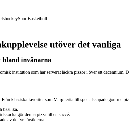
e
Ishockey
Sport
Basketboll
kupplevelse utöver det vanliga
it bland invånarna
nomisk institution som har serverat läckra pizzor i över ett decennium. D
er. Från klassiska favoriter som Margherita till specialskapade gourmetpi
h basilika.
skocka gör denna pizza till en succé.
ade av de fyra årstiderna.