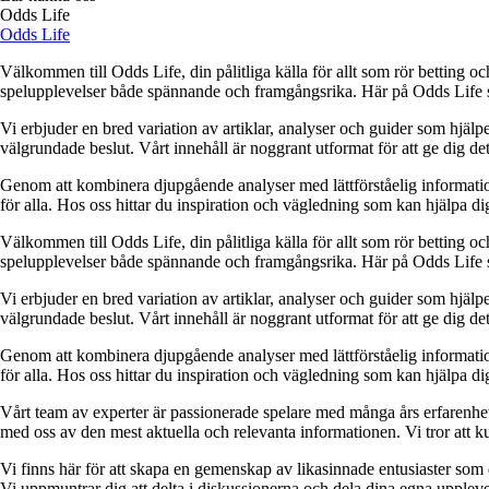
Odds Life
Odds Life
Välkommen till Odds Life, din pålitliga källa för allt som rör betting oc
spelupplevelser både spännande och framgångsrika. Här på Odds Life strä
Vi erbjuder en bred variation av artiklar, analyser och guider som hjälper
välgrundade beslut. Vårt innehåll är noggrant utformat för att ge dig de
Genom att kombinera djupgående analyser med lättförståelig information vil
för alla. Hos oss hittar du inspiration och vägledning som kan hjälpa dig
Välkommen till Odds Life, din pålitliga källa för allt som rör betting oc
spelupplevelser både spännande och framgångsrika. Här på Odds Life strä
Vi erbjuder en bred variation av artiklar, analyser och guider som hjälper
välgrundade beslut. Vårt innehåll är noggrant utformat för att ge dig de
Genom att kombinera djupgående analyser med lättförståelig information vil
för alla. Hos oss hittar du inspiration och vägledning som kan hjälpa dig
Vårt team av experter är passionerade spelare med många års erfarenhet 
med oss av den mest aktuella och relevanta informationen. Vi tror att ku
Vi finns här för att skapa en gemenskap av likasinnade entusiaster som
Vi uppmuntrar dig att delta i diskussionerna och dela dina egna uppleve