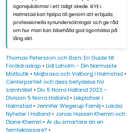
ögonsjukdomar i ett tidigt skede. IEYE i
Halmstad kan hjälpa till genom att erbjuda
professionella synundersökningar och ge råd
om hur man kan bibehålla god ögonhälsa på
lång sikt.
Thomas Petersson och Barn: En Guide till
Föräldraskap
•
Lidl Laholm – Din Närmaste
Matbutik
•
Majbrasa och Valborg i Halmstad
•
Centerpartiet och dess betydelse för
samhället
•
Div 5 Norra Halland 2023 –
Division 5 Norra Halland
•
Lekplatser i
Halmstad
•
Jennifer Wegerup Familj
•
Lokala
Nyheter i Halland
•
Jonas Hassen Khemiri och
Diane Khemiri
•
Är du smartare än en
femteklassare?
•