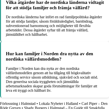
Vilka åtgärder har de nordiska länderna vidtagit
för att stödja familjer och främja välfärd?
De nordiska länderna har infört en rad familjepolitiska åtgärder
för att stödja familjer, såsom föräldraledighet, barnbidrag,
subventionerad barnomsorg och möjligheter till flexibla
arbetstider. Dessa åtgärder syftar till att främja välfärd,
jämställdhet och hållbarhet.
Hur kan familjer i Norden dra nytta av den
nordiska välfärdsmodellen?
Familjer i Norden kan dra nytta av den nordiska
välfärdsmodellen genom att ha tillgång till högkvalitativ
offentlig service såsom utbildning, sjukvård och socialt stöd.
Den generösa sociala tryggheten och jämställda
arbetsmarknaden skapar goda förutsättningar för familjer att
leva ett tryggt och hållbart liv.
Förlossning i Halmstad
•
Lokala Nyheter i Halland
•
Carl Piper – Den
Röde Greven
•
Shady Burgers i Halmstad – En Guide till Smakfulla