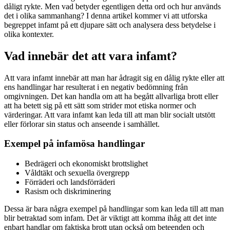
dåligt rykte. Men vad betyder egentligen detta ord och hur används
det i olika sammanhang? I denna artikel kommer vi att utforska
begreppet infamt på ett djupare sätt och analysera dess betydelse i
olika kontexter.
Vad innebär det att vara infamt?
Att vara infamt innebär att man har ådragit sig en dålig rykte eller att
ens handlingar har resulterat i en negativ bedömning från
omgivningen. Det kan handla om att ha begått allvarliga brott eller
att ha betett sig på ett sätt som strider mot etiska normer och
värderingar. Att vara infamt kan leda till att man blir socialt utstött
eller förlorar sin status och anseende i samhället.
Exempel på infamösa handlingar
Bedrägeri och ekonomiskt brottslighet
Våldtäkt och sexuella övergrepp
Förräderi och landsförräderi
Rasism och diskriminering
Dessa är bara några exempel på handlingar som kan leda till att man
blir betraktad som infam. Det är viktigt att komma ihåg att det inte
enbart handlar om faktiska brott utan också om beteenden och