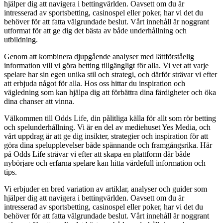
hjälper dig att navigera i bettingvärlden. Oavsett om du är
intresserad av sportsbetting, casinospel eller poker, har vi det du
behöver för att fatta välgrundade beslut. Vårt innehåll är noggrant
utformat för att ge dig det bästa av både underhållning och
utbildning.
Genom att kombinera djupgående analyser med lättförståelig
information vill vi göra betting tillgängligt för alla. Vi vet att varje
spelare har sin egen unika stil och strategi, och därför strävar vi efter
att erbjuda något för alla. Hos oss hittar du inspiration och
vägledning som kan hjälpa dig att förbättra dina färdigheter och öka
dina chanser att vinna.
Välkommen till Odds Life, din pålitliga källa för allt som rör betting
och spelunderhållning. Vi är en del av mediehuset Yes Media, och
vårt uppdrag är att ge dig insikter, strategier och inspiration för att
göra dina spelupplevelser både spännande och framgångsrika. Här
på Odds Life strävar vi efter att skapa en plattform där både
nybörjare och erfarna spelare kan hitta värdefull information och
tips.
Vi erbjuder en bred variation av artiklar, analyser och guider som
hjälper dig att navigera i bettingvärlden. Oavsett om du är
intresserad av sportsbetting, casinospel eller poker, har vi det du
behöver för att fatta välgrundade beslut. Vårt innehåll är noggrant