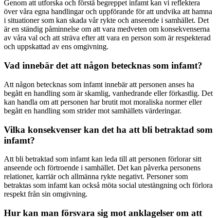
Genom att utforska och förstå begreppet infamt kan vi reflektera
över våra egna handlingar och uppförande för att undvika att hamna
i situationer som kan skada vår rykte och anseende i samhället. Det
är en ständig påminnelse om att vara medveten om konsekvenserna
av våra val och att sträva efter att vara en person som är respekterad
och uppskattad av ens omgivning.
Vad innebär det att någon betecknas som infamt?
Att någon betecknas som infamt innebär att personen anses ha
begått en handling som är skamlig, vanhedrande eller förkastlig. Det
kan handla om att personen har brutit mot moraliska normer eller
begått en handling som strider mot samhällets värderingar.
Vilka konsekvenser kan det ha att bli betraktad som
infamt?
Att bli betraktad som infamt kan leda till att personen förlorar sitt
anseende och förtroende i samhället. Det kan påverka personens
relationer, karriär och allmänna rykte negativt. Personer som
betraktas som infamt kan också möta social utestängning och förlora
respekt från sin omgivning.
Hur kan man försvara sig mot anklagelser om att