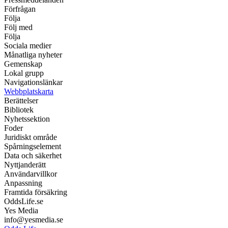
Förfrågan
Följa
Följ med
Följa
Sociala medier
Månatliga nyheter
Gemenskap
Lokal grupp
Navigationslänkar
Webbplatskarta
Berättelser
Bibliotek
Nyhetssektion
Foder
Juridiskt område
Spårningselement
Data och säkerhet
Nyttjanderätt
Användarvillkor
Anpassning
Framtida försäkring
OddsLife.se
Yes Media
info@yesmedia.se