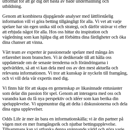
utformat för att ge dig det bästa av både underhållning och
utbildning.
Genom att kombinera djupgående analyser med lättförståelig
information vill vi göra betting tillgängligt för alla. Vi vet att varje
spelare har sin egen unika stil och strategi, och därför strävar vi efter
att erbjuda något för alla. Hos oss hittar du inspiration och
vägledning som kan hjälpa dig att förbättra dina färdigheter och öka
dina chanser att vinna.
Vårt team av experter är passionerade spelare med många års
erfarenhet inom branschen. Vi är dedikerade till att hålla oss
uppdaterade om de senaste trenderna och förändringarna i
spelvärlden, så att vi kan dela med oss av den mest aktuella och
relevanta informationen. Vi tror att kunskap är nyckeln till framgång,
och vi vill dela vår expertis med dig.
Vi finns här för att skapa en gemenskap av likasinnade entusiaster
som delar din passion för spel. Genom att interagera med oss och
varandra kan du få nya perspektiv och idéer som kan berika din
spelupplevelse. Vi uppmuntrar dig att delta i diskussionerna och dela
dina egna upplevelser.
Odds Life är mer än bara en informationskälla; vi är din partner på
vägen mot en mer framgångsrik och njutbar bettingupplevelse.
Tillsammans kan vi utforska denna spännande värld och göra varje