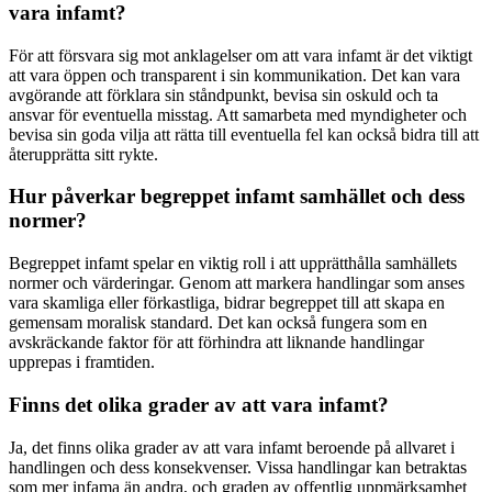
vara infamt?
För att försvara sig mot anklagelser om att vara infamt är det viktigt
att vara öppen och transparent i sin kommunikation. Det kan vara
avgörande att förklara sin ståndpunkt, bevisa sin oskuld och ta
ansvar för eventuella misstag. Att samarbeta med myndigheter och
bevisa sin goda vilja att rätta till eventuella fel kan också bidra till att
återupprätta sitt rykte.
Hur påverkar begreppet infamt samhället och dess
normer?
Begreppet infamt spelar en viktig roll i att upprätthålla samhällets
normer och värderingar. Genom att markera handlingar som anses
vara skamliga eller förkastliga, bidrar begreppet till att skapa en
gemensam moralisk standard. Det kan också fungera som en
avskräckande faktor för att förhindra att liknande handlingar
upprepas i framtiden.
Finns det olika grader av att vara infamt?
Ja, det finns olika grader av att vara infamt beroende på allvaret i
handlingen och dess konsekvenser. Vissa handlingar kan betraktas
som mer infama än andra, och graden av offentlig uppmärksamhet