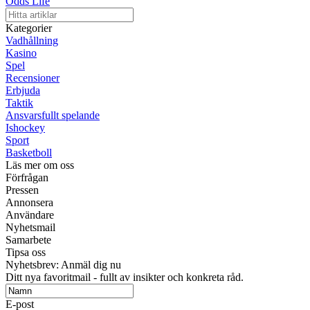
Odds Life
Kategorier
Vadhållning
Kasino
Spel
Recensioner
Erbjuda
Taktik
Ansvarsfullt spelande
Ishockey
Sport
Basketboll
Läs mer om oss
Förfrågan
Pressen
Annonsera
Användare
Nyhetsmail
Samarbete
Tipsa oss
Nyhetsbrev: Anmäl dig nu
Ditt nya favoritmail - fullt av insikter och konkreta råd.
E-post