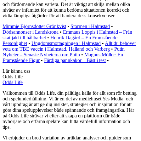
och fördömande kan variera. Det är viktigt att skilja mellan olika
nivåer av infamitet för att kunna bedöma situationen korrekt och
vidta lämpliga åtgärder för att hantera dess konsekvenser.
Mimmie Björnsdotter Grönkvist
•
Stormen i Halmstad
•
Dödsannonser i Landskrona
•
Emmaus Loppis i Halmstad – Från
skattjakt till hållbarhet
•
Henrik Dagård – En Framstående
Personlighet
•
Ungdomsmottagningen i Halmstad
•
Allt du behöver
veta om TBE vaccin i Halmstad, Halland och Varberg
•
Putin
Nyheter – Senaste Nyheterna om Putin
•
Magnus Möller: En
Framstående Figur
•
Färdiga pannkakor – Bäst i test
•
Lär känna oss
Odds Life
Odds Life
Välkommen till Odds Life, din pålitliga källa för allt som rör betting
och spelunderhållning. Vi är en del av mediehuset Yes Media, och
vårt uppdrag är att ge dig insikter, strategier och inspiration för att
göra dina spelupplevelser både spännande och framgångsrika. Här
på Odds Life strävar vi efter att skapa en plattform där både
nybörjare och erfarna spelare kan hitta värdefull information och
tips.
Vi erbjuder en bred variation av artiklar, analyser och guider som