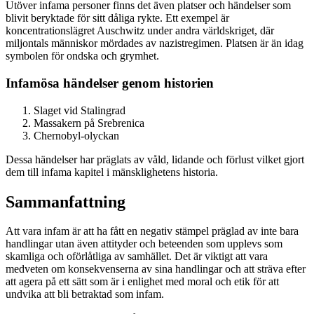
Utöver infama personer finns det även platser och händelser som
blivit beryktade för sitt dåliga rykte. Ett exempel är
koncentrationslägret Auschwitz under andra världskriget, där
miljontals människor mördades av nazistregimen. Platsen är än idag
symbolen för ondska och grymhet.
Infamösa händelser genom historien
Slaget vid Stalingrad
Massakern på Srebrenica
Chernobyl-olyckan
Dessa händelser har präglats av våld, lidande och förlust vilket gjort
dem till infama kapitel i mänsklighetens historia.
Sammanfattning
Att vara infam är att ha fått en negativ stämpel präglad av inte bara
handlingar utan även attityder och beteenden som upplevs som
skamliga och oförlåtliga av samhället. Det är viktigt att vara
medveten om konsekvenserna av sina handlingar och att sträva efter
att agera på ett sätt som är i enlighet med moral och etik för att
undvika att bli betraktad som infam.