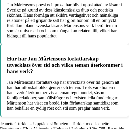
Jan Mårtensons poesi och prosa har blivit uppskattad av läsare i
Sverige på grund av dess känslomässiga djup och poetiska
skönhet. Hans förmåga att skildra vardagslivet och mänskliga
relationer på ett gripande sätt har gjort honom till en omtyckt
författare bland svenska läsare. Mårtensons verk berör teman
som är universella och som många kan relatera till, vilket har
bidragit till hans popularitet.
Hur har Jan Mårtensons författarskap
utvecklats över tid och vilka teman återkommer i
hans verk?
Jan Mårtensons författarskap har utvecklats över tid genom att
han har utforskat olika genrer och teman. Trots variationen i
hans verk återkommer vissa teman regelbundet, såsom
familjerelationer, samhällsfrågor och existentiella funderingar.
Mårtenson har visat en bredd i sitt författarskap samtidigt som
han behåller en tydlig röst och stil som präglar hans verk.
Jeanette Turkiet – Upptäck skönheten i Turkiet med Jeanette
Bengtsson
•
Elvir Aljicevic
•
Nyheter i Laholm
•
Väg 765: En guide