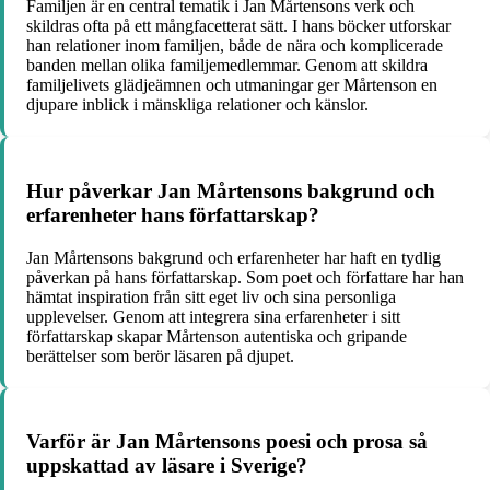
Familjen är en central tematik i Jan Mårtensons verk och
skildras ofta på ett mångfacetterat sätt. I hans böcker utforskar
han relationer inom familjen, både de nära och komplicerade
banden mellan olika familjemedlemmar. Genom att skildra
familjelivets glädjeämnen och utmaningar ger Mårtenson en
djupare inblick i mänskliga relationer och känslor.
Hur påverkar Jan Mårtensons bakgrund och
erfarenheter hans författarskap?
Jan Mårtensons bakgrund och erfarenheter har haft en tydlig
påverkan på hans författarskap. Som poet och författare har han
hämtat inspiration från sitt eget liv och sina personliga
upplevelser. Genom att integrera sina erfarenheter i sitt
författarskap skapar Mårtenson autentiska och gripande
berättelser som berör läsaren på djupet.
Varför är Jan Mårtensons poesi och prosa så
uppskattad av läsare i Sverige?