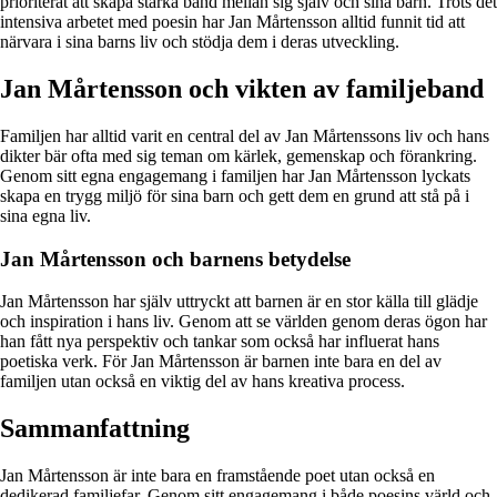
prioriterat att skapa starka band mellan sig själv och sina barn. Trots det
intensiva arbetet med poesin har Jan Mårtensson alltid funnit tid att
närvara i sina barns liv och stödja dem i deras utveckling.
Jan Mårtensson och vikten av familjeband
Familjen har alltid varit en central del av Jan Mårtenssons liv och hans
dikter bär ofta med sig teman om kärlek, gemenskap och förankring.
Genom sitt egna engagemang i familjen har Jan Mårtensson lyckats
skapa en trygg miljö för sina barn och gett dem en grund att stå på i
sina egna liv.
Jan Mårtensson och barnens betydelse
Jan Mårtensson har själv uttryckt att barnen är en stor källa till glädje
och inspiration i hans liv. Genom att se världen genom deras ögon har
han fått nya perspektiv och tankar som också har influerat hans
poetiska verk. För Jan Mårtensson är barnen inte bara en del av
familjen utan också en viktig del av hans kreativa process.
Sammanfattning
Jan Mårtensson är inte bara en framstående poet utan också en
dedikerad familjefar. Genom sitt engagemang i både poesins värld och