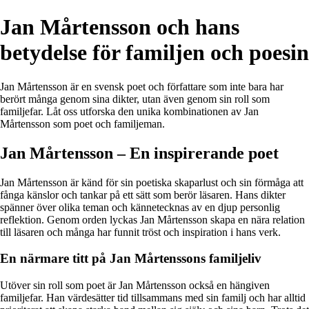
Jan Mårtensson och hans
betydelse för familjen och poesin
Jan Mårtensson är en svensk poet och författare som inte bara har
berört många genom sina dikter, utan även genom sin roll som
familjefar. Låt oss utforska den unika kombinationen av Jan
Mårtensson som poet och familjeman.
Jan Mårtensson – En inspirerande poet
Jan Mårtensson är känd för sin poetiska skaparlust och sin förmåga att
fånga känslor och tankar på ett sätt som berör läsaren. Hans dikter
spänner över olika teman och kännetecknas av en djup personlig
reflektion. Genom orden lyckas Jan Mårtensson skapa en nära relation
till läsaren och många har funnit tröst och inspiration i hans verk.
En närmare titt på Jan Mårtenssons familjeliv
Utöver sin roll som poet är Jan Mårtensson också en hängiven
familjefar. Han värdesätter tid tillsammans med sin familj och har alltid