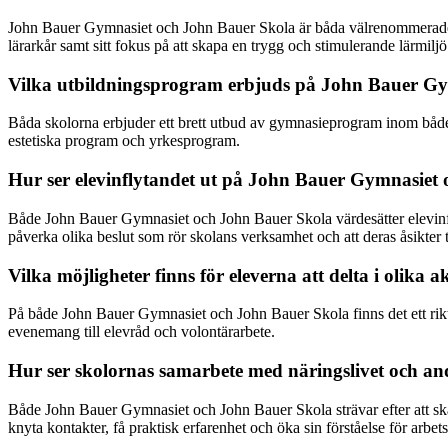
John Bauer Gymnasiet och John Bauer Skola är båda välrenommerade s
lärarkår samt sitt fokus på att skapa en trygg och stimulerande lärmiljö
Vilka utbildningsprogram erbjuds på John Bauer G
Båda skolorna erbjuder ett brett utbud av gymnasieprogram inom båd
estetiska program och yrkesprogram.
Hur ser elevinflytandet ut på John Bauer Gymnasiet
Både John Bauer Gymnasiet och John Bauer Skola värdesätter elevinflyt
påverka olika beslut som rör skolans verksamhet och att deras åsikter t
Vilka möjligheter finns för eleverna att delta i olika 
På både John Bauer Gymnasiet och John Bauer Skola finns det ett rikt ut
evenemang till elevråd och volontärarbete.
Hur ser skolornas samarbete med näringslivet och an
Både John Bauer Gymnasiet och John Bauer Skola strävar efter att sk
knyta kontakter, få praktisk erfarenhet och öka sin förståelse för arbetsl