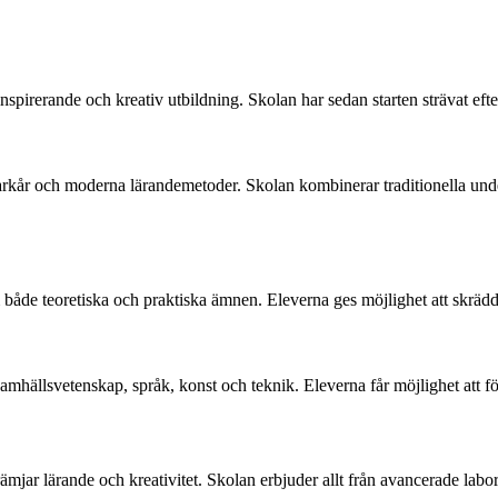
rerande och kreativ utbildning. Skolan har sedan starten strävat efter a
rkår och moderna lärandemetoder. Skolan kombinerar traditionella und
åde teoretiska och praktiska ämnen. Eleverna ges möjlighet att skräddar
amhällsvetenskap, språk, konst och teknik. Eleverna får möjlighet att f
ar lärande och kreativitet. Skolan erbjuder allt från avancerade laborat