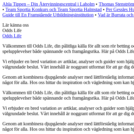
Ahla Tippen – Din Återvinningscentral i Laholm
•
Thomas Stenström 
•
Team Sportia Konkurs och Team Sportia Halmstad
•
Per Gessles Hu
Guide till En Framstående Utbildningsinstitution
•
Vad är Burrata och
Lär känna oss
Odds Life
Odds Life
Välkommen till Odds Life, din pålitliga källa för allt som rör betting o
spelupplevelser både spännande och framgångsrika. Här på Odds Life str
Vi erbjuder en bred variation av artiklar, analyser och guider som hjälp
välgrundade beslut. Vårt innehåll är noggrant utformat för att ge dig 
Genom att kombinera djupgående analyser med lättförståelig information vi
något för alla. Hos oss hittar du inspiration och vägledning som kan hj
Välkommen till Odds Life, din pålitliga källa för allt som rör betting o
spelupplevelser både spännande och framgångsrika. Här på Odds Life str
Vi erbjuder en bred variation av artiklar, analyser och guider som hjälp
välgrundade beslut. Vårt innehåll är noggrant utformat för att ge dig 
Genom att kombinera djupgående analyser med lättförståelig information vi
något för alla. Hos oss hittar du inspiration och vägledning som kan hj