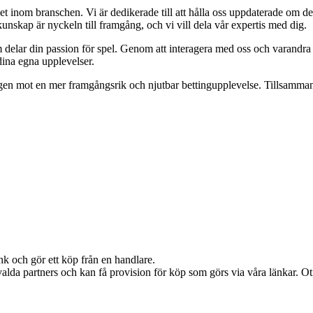
 inom branschen. Vi är dedikerade till att hålla oss uppdaterade om de 
unskap är nyckeln till framgång, och vi vill dela vår expertis med dig.
m delar din passion för spel. Genom att interagera med oss och varandra
dina egna upplevelser.
ägen mot en mer framgångsrik och njutbar bettingupplevelse. Tillsammans
nk och gör ett köp från en handlare.
alda partners och kan få provision för köp som görs via våra länkar. Otil