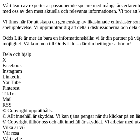
Vårt team av experter är passionerade spelare med många års erfarenhet
med oss av den mest aktuella och relevanta informationen. Vi tror att k
Vi finns här för att skapa en gemenskap av likasinnade entusiaster so
spelupplevelse. Vi uppmuntrar dig att delta i diskussionerna och dela 
Odds Life är mer än bara en informationskälla; vi är din partner på v
möjlighet. Välkommen till Odds Life – där din bettingresa börjar!
Dela och hjälp
X
Facebook
Instagram
LinkedIn
YouTube
Pinterest
TikTok
Mail
RSS
© Copyright upprätthålls.
© Allt innehåll är skyddat. Vi kan tjäna pengar när du klickar på en lä
© Copyright tillhör oss och allt innehåll är skyddat. Vi arbetar med utv
Vilka är vi?
Vår resa
Vårt syfte