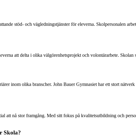
nde stöd- och vägledningstjänster för eleverna. Skolpersonalen arbetar ak
rna att delta i olika välgörenhetsprojekt och volontärarbete. Skolan s
arriärer inom olika branscher. John Bauer Gymnasiet har ett stort nätver
ial att nå stor framgång. Med sitt fokus på kvalitetsutbildning och per
r Skola?