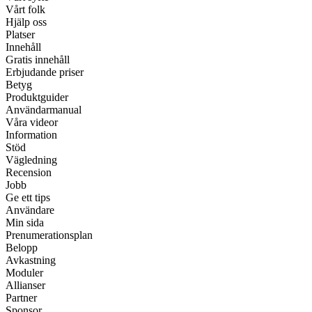
Vårt folk
Hjälp oss
Platser
Innehåll
Gratis innehåll
Erbjudande priser
Betyg
Produktguider
Användarmanual
Våra videor
Information
Stöd
Vägledning
Recension
Jobb
Ge ett tips
Användare
Min sida
Prenumerationsplan
Belopp
Avkastning
Moduler
Allianser
Partner
Sponsor