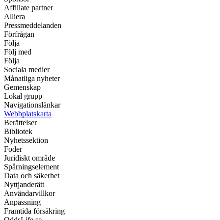
Affiliate partner
Alliera
Pressmeddelanden
Förfrågan
Följa
Följ med
Följa
Sociala medier
Månatliga nyheter
Gemenskap
Lokal grupp
Navigationslänkar
Webbplatskarta
Berättelser
Bibliotek
Nyhetssektion
Foder
Juridiskt område
Spårningselement
Data och säkerhet
Nyttjanderätt
Användarvillkor
Anpassning
Framtida försäkring
OddsLife.se