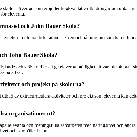
kolor i Sverige som erbjuder högkvalitativ utbildning inom olika äm
 för eleverna.
ymnasiet och John Bauer Skola?
e teoretiska och praktiska ämnen. Exempel på program som kan erbjudas
 och John Bauer Skola?
ande och strävar efter att ge eleverna möjlighet att vara delaktiga i s
as på allvar.
aktiviteter och projekt på skolorna?
bud av extracurriculara aktiviteter och projekt som eleverna kan delta i.
dra organisationer ut?
apa relevanta och meningsfulla samarbeten med näringslivet och andra 
ivet och samhället i stort.