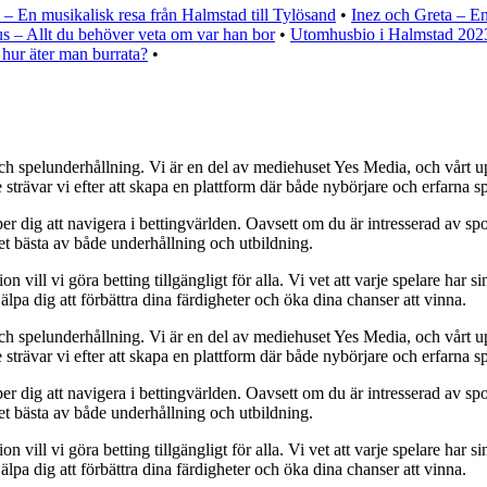
– En musikalisk resa från Halmstad till Tylösand
•
Inez och Greta – E
s – Allt du behöver veta om var han bor
•
Utomhusbio i Halmstad 202
 hur äter man burrata?
•
ch spelunderhållning. Vi är en del av mediehuset Yes Media, och vårt uppd
ävar vi efter att skapa en plattform där både nybörjare och erfarna spe
er dig att navigera i bettingvärlden. Oavsett om du är intresserad av spor
det bästa av både underhållning och utbildning.
ll vi göra betting tillgängligt för alla. Vi vet att varje spelare har sin 
älpa dig att förbättra dina färdigheter och öka dina chanser att vinna.
ch spelunderhållning. Vi är en del av mediehuset Yes Media, och vårt uppd
ävar vi efter att skapa en plattform där både nybörjare och erfarna spe
er dig att navigera i bettingvärlden. Oavsett om du är intresserad av spor
det bästa av både underhållning och utbildning.
ll vi göra betting tillgängligt för alla. Vi vet att varje spelare har sin 
älpa dig att förbättra dina färdigheter och öka dina chanser att vinna.