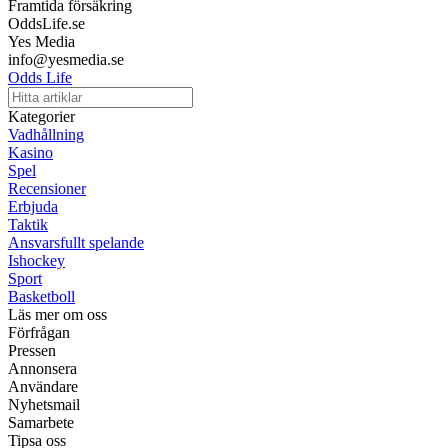
Framtida försäkring
OddsLife.se
Yes Media
info@yesmedia.se
Odds Life
Kategorier
Vadhållning
Kasino
Spel
Recensioner
Erbjuda
Taktik
Ansvarsfullt spelande
Ishockey
Sport
Basketboll
Läs mer om oss
Förfrågan
Pressen
Annonsera
Användare
Nyhetsmail
Samarbete
Tipsa oss