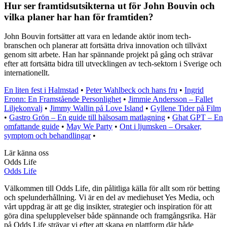
Hur ser framtidsutsikterna ut för John Bouvin och
vilka planer har han för framtiden?
John Bouvin fortsätter att vara en ledande aktör inom tech-
branschen och planerar att fortsätta driva innovation och tillväxt
genom sitt arbete. Han har spännande projekt på gång och strävar
efter att fortsätta bidra till utvecklingen av tech-sektorn i Sverige och
internationellt.
En liten fest i Halmstad
•
Peter Wahlbeck och hans fru
•
Ingrid
Eronn: En Framstående Personlighet
•
Jimmie Andersson – Fallet
Liljekonvalj
•
Jimmy Wallin på Love Island
•
Gyllene Tider på Film
•
Gastro Grön – En guide till hälsosam matlagning
•
Ghat GPT – En
omfattande guide
•
May We Party
•
Ont i ljumsken – Orsaker,
symptom och behandlingar
•
Lär känna oss
Odds Life
Odds Life
Välkommen till Odds Life, din pålitliga källa för allt som rör betting
och spelunderhållning. Vi är en del av mediehuset Yes Media, och
vårt uppdrag är att ge dig insikter, strategier och inspiration för att
göra dina spelupplevelser både spännande och framgångsrika. Här
på Odds Life strävar vi efter att skapa en plattform där både