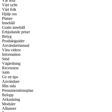
Vår resa
Vårt syfte
Vårt folk
Hjälp oss
Platser
Innehåll
Gratis innehåll
Erbjudande priser
Betyg
Produktguider
Användarmanual
Våra videor
Information
Stöd
Vägledning
Recension
Jobb
Ge ett tips
Användare
Min sida
Prenumerationsplan
Belopp
Avkastning
Moduler
Allianser