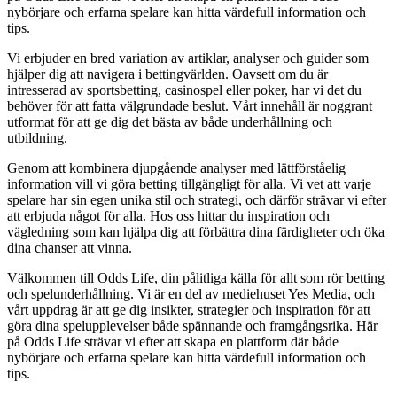
nybörjare och erfarna spelare kan hitta värdefull information och
tips.
Vi erbjuder en bred variation av artiklar, analyser och guider som
hjälper dig att navigera i bettingvärlden. Oavsett om du är
intresserad av sportsbetting, casinospel eller poker, har vi det du
behöver för att fatta välgrundade beslut. Vårt innehåll är noggrant
utformat för att ge dig det bästa av både underhållning och
utbildning.
Genom att kombinera djupgående analyser med lättförståelig
information vill vi göra betting tillgängligt för alla. Vi vet att varje
spelare har sin egen unika stil och strategi, och därför strävar vi efter
att erbjuda något för alla. Hos oss hittar du inspiration och
vägledning som kan hjälpa dig att förbättra dina färdigheter och öka
dina chanser att vinna.
Välkommen till Odds Life, din pålitliga källa för allt som rör betting
och spelunderhållning. Vi är en del av mediehuset Yes Media, och
vårt uppdrag är att ge dig insikter, strategier och inspiration för att
göra dina spelupplevelser både spännande och framgångsrika. Här
på Odds Life strävar vi efter att skapa en plattform där både
nybörjare och erfarna spelare kan hitta värdefull information och
tips.