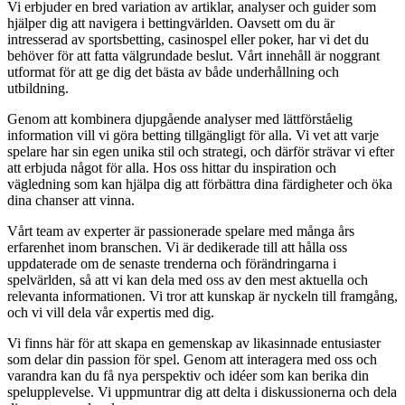
Vi erbjuder en bred variation av artiklar, analyser och guider som
hjälper dig att navigera i bettingvärlden. Oavsett om du är
intresserad av sportsbetting, casinospel eller poker, har vi det du
behöver för att fatta välgrundade beslut. Vårt innehåll är noggrant
utformat för att ge dig det bästa av både underhållning och
utbildning.
Genom att kombinera djupgående analyser med lättförståelig
information vill vi göra betting tillgängligt för alla. Vi vet att varje
spelare har sin egen unika stil och strategi, och därför strävar vi efter
att erbjuda något för alla. Hos oss hittar du inspiration och
vägledning som kan hjälpa dig att förbättra dina färdigheter och öka
dina chanser att vinna.
Vårt team av experter är passionerade spelare med många års
erfarenhet inom branschen. Vi är dedikerade till att hålla oss
uppdaterade om de senaste trenderna och förändringarna i
spelvärlden, så att vi kan dela med oss av den mest aktuella och
relevanta informationen. Vi tror att kunskap är nyckeln till framgång,
och vi vill dela vår expertis med dig.
Vi finns här för att skapa en gemenskap av likasinnade entusiaster
som delar din passion för spel. Genom att interagera med oss och
varandra kan du få nya perspektiv och idéer som kan berika din
spelupplevelse. Vi uppmuntrar dig att delta i diskussionerna och dela