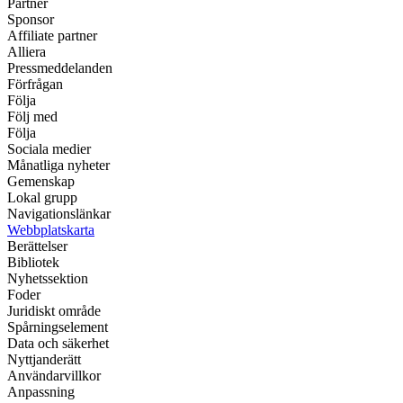
Partner
Sponsor
Affiliate partner
Alliera
Pressmeddelanden
Förfrågan
Följa
Följ med
Följa
Sociala medier
Månatliga nyheter
Gemenskap
Lokal grupp
Navigationslänkar
Webbplatskarta
Berättelser
Bibliotek
Nyhetssektion
Foder
Juridiskt område
Spårningselement
Data och säkerhet
Nyttjanderätt
Användarvillkor
Anpassning