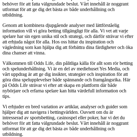
behöver för att fatta välgrundade beslut. Vårt innehåll är noggrant
utformat för att ge dig det bästa av både underhållning och
utbildning.
Genom att kombinera djupgående analyser med lättförståelig
information vill vi göra betting tillgängligt för alla. Vi vet att varje
spelare har sin egen unika stil och strategi, och därför strävar vi efter
att erbjuda något för alla. Hos oss hittar du inspiration och
vägledning som kan hjälpa dig att förbättra dina färdigheter och öka
dina chanser att vinna.
Välkommen till Odds Life, din pålitliga källa för allt som rör betting
och spelunderhållning. Vi är en del av mediehuset Yes Media, och
vårt uppdrag är att ge dig insikter, strategier och inspiration för att
göra dina spelupplevelser både spännande och framgångsrika. Här
på Odds Life strävar vi efter att skapa en plattform där både
nybörjare och erfarna spelare kan hitta värdefull information och
tips.
Vi erbjuder en bred variation av artiklar, analyser och guider som
hjälper dig att navigera i bettingvärlden. Oavsett om du är
intresserad av sportsbetting, casinospel eller poker, har vi det du
behöver för att fatta välgrundade beslut. Vårt innehåll är noggrant
utformat för att ge dig det bästa av både underhållning och
utbildning.