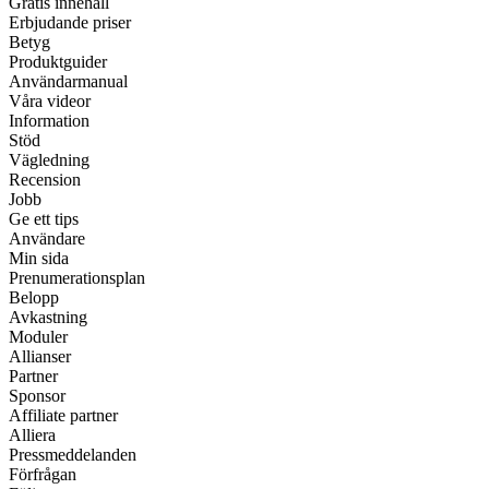
Gratis innehåll
Erbjudande priser
Betyg
Produktguider
Användarmanual
Våra videor
Information
Stöd
Vägledning
Recension
Jobb
Ge ett tips
Användare
Min sida
Prenumerationsplan
Belopp
Avkastning
Moduler
Allianser
Partner
Sponsor
Affiliate partner
Alliera
Pressmeddelanden
Förfrågan