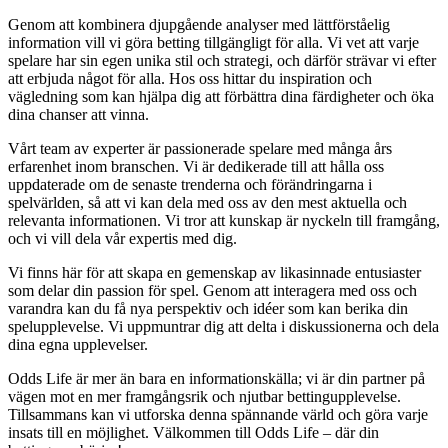
Genom att kombinera djupgående analyser med lättförståelig
information vill vi göra betting tillgängligt för alla. Vi vet att varje
spelare har sin egen unika stil och strategi, och därför strävar vi efter
att erbjuda något för alla. Hos oss hittar du inspiration och
vägledning som kan hjälpa dig att förbättra dina färdigheter och öka
dina chanser att vinna.
Vårt team av experter är passionerade spelare med många års
erfarenhet inom branschen. Vi är dedikerade till att hålla oss
uppdaterade om de senaste trenderna och förändringarna i
spelvärlden, så att vi kan dela med oss av den mest aktuella och
relevanta informationen. Vi tror att kunskap är nyckeln till framgång,
och vi vill dela vår expertis med dig.
Vi finns här för att skapa en gemenskap av likasinnade entusiaster
som delar din passion för spel. Genom att interagera med oss och
varandra kan du få nya perspektiv och idéer som kan berika din
spelupplevelse. Vi uppmuntrar dig att delta i diskussionerna och dela
dina egna upplevelser.
Odds Life är mer än bara en informationskälla; vi är din partner på
vägen mot en mer framgångsrik och njutbar bettingupplevelse.
Tillsammans kan vi utforska denna spännande värld och göra varje
insats till en möjlighet. Välkommen till Odds Life – där din