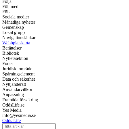
Följa
Följ med
Följa
Sociala medier
Månatliga nyheter
Gemenskap
Lokal grupp
Navigationslänkar
Webbplatskarta
Berättelser
Bibliotek
Nyhetssektion
Foder
Juridiskt område
Spårningselement
Data och säkerhet
Nyttjanderätt
Användarvillkor
Anpassning
Framtida försäkring
OddsLife.se
Yes Media
info@yesmedia.se
Odds Life