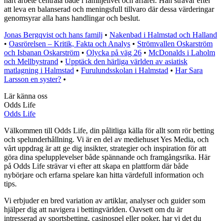
hårt arbete centrala både i familjelivet och affärer. Han strävar efter
att leva en balanserad och meningsfull tillvaro där dessa värderingar
genomsyrar alla hans handlingar och beslut.
Jonas Bergqvist och hans familj
•
Nakenbad i Halmstad och Halland
•
Oasrörelsen – Kritik, Fakta och Analys
•
Strömvallen Oskarström
och Isbanan Oskarström
•
Olycka på väg 26
•
McDonalds i Laholm
och Mellbystrand
•
Upptäck den härliga världen av asiatisk
matlagning i Halmstad
•
Furulundsskolan i Halmstad
•
Har Sara
Larsson en syster?
•
Lär känna oss
Odds Life
Odds Life
Välkommen till Odds Life, din pålitliga källa för allt som rör betting
och spelunderhållning. Vi är en del av mediehuset Yes Media, och
vårt uppdrag är att ge dig insikter, strategier och inspiration för att
göra dina spelupplevelser både spännande och framgångsrika. Här
på Odds Life strävar vi efter att skapa en plattform där både
nybörjare och erfarna spelare kan hitta värdefull information och
tips.
Vi erbjuder en bred variation av artiklar, analyser och guider som
hjälper dig att navigera i bettingvärlden. Oavsett om du är
intresserad av sportsbetting, casinospel eller poker, har vi det du