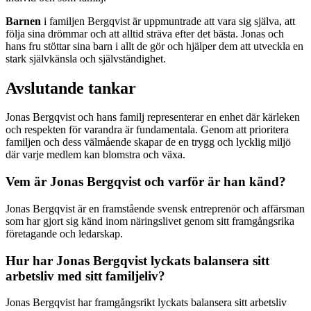
Barnen
i familjen Bergqvist är uppmuntrade att vara sig själva, att
följa sina drömmar och att alltid sträva efter det bästa. Jonas och
hans fru stöttar sina barn i allt de gör och hjälper dem att utveckla en
stark självkänsla och självständighet.
Avslutande tankar
Jonas Bergqvist och hans familj representerar en enhet där kärleken
och respekten för varandra är fundamentala. Genom att prioritera
familjen och dess välmående skapar de en trygg och lycklig miljö
där varje medlem kan blomstra och växa.
Vem är Jonas Bergqvist och varför är han känd?
Jonas Bergqvist är en framstående svensk entreprenör och affärsman
som har gjort sig känd inom näringslivet genom sitt framgångsrika
företagande och ledarskap.
Hur har Jonas Bergqvist lyckats balansera sitt
arbetsliv med sitt familjeliv?
Jonas Bergqvist har framgångsrikt lyckats balansera sitt arbetsliv