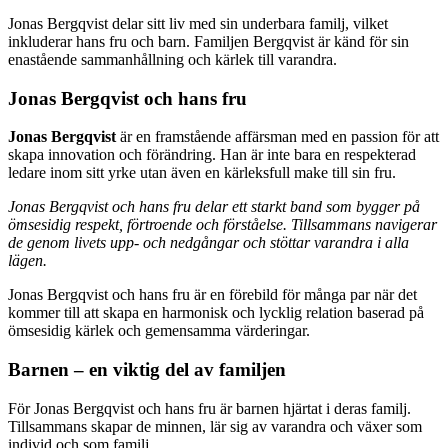
Jonas Bergqvist delar sitt liv med sin underbara familj, vilket
inkluderar hans fru och barn. Familjen Bergqvist är känd för sin
enastående sammanhållning och kärlek till varandra.
Jonas Bergqvist och hans fru
Jonas Bergqvist
är en framstående affärsman med en passion för att
skapa innovation och förändring. Han är inte bara en respekterad
ledare inom sitt yrke utan även en kärleksfull make till sin fru.
Jonas Bergqvist och hans fru delar ett starkt band som bygger på
ömsesidig respekt, förtroende och förståelse. Tillsammans navigerar
de genom livets upp- och nedgångar och stöttar varandra i alla
lägen.
Jonas Bergqvist och hans fru är en förebild för många par när det
kommer till att skapa en harmonisk och lycklig relation baserad på
ömsesidig kärlek och gemensamma värderingar.
Barnen – en viktig del av familjen
För Jonas Bergqvist och hans fru är barnen hjärtat i deras familj.
Tillsammans skapar de minnen, lär sig av varandra och växer som
individ och som familj.