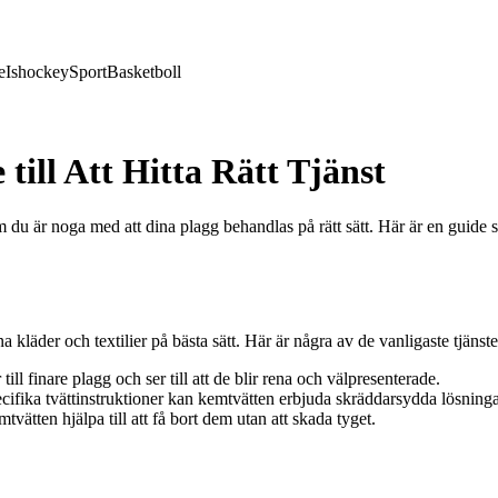
e
Ishockey
Sport
Basketboll
ill Att Hitta Rätt Tjänst
m du är noga med att dina plagg behandlas på rätt sätt. Här är en guide s
a kläder och textilier på bästa sätt. Här är några av de vanligaste tjäns
ll finare plagg och ser till att de blir rena och välpresenterade.
cifika tvättinstruktioner kan kemtvätten erbjuda skräddarsydda lösninga
ätten hjälpa till att få bort dem utan att skada tyget.