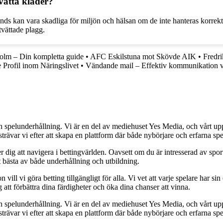
vätta kläder?
ds kan vara skadliga för miljön och hälsan om de inte hanteras korrekt. 
tvättade plagg.
olm – Din kompletta guide
•
AFC Eskilstuna mot Skövde AIK
•
Fredri
Profil inom Näringslivet
•
Vändande mail – Effektiv kommunikation v
h spelunderhållning. Vi är en del av mediehuset Yes Media, och vårt uppdra
var vi efter att skapa en plattform där både nybörjare och erfarna spel
 dig att navigera i bettingvärlden. Oavsett om du är intresserad av sports
t bästa av både underhållning och utbildning.
l vi göra betting tillgängligt för alla. Vi vet att varje spelare har sin e
 att förbättra dina färdigheter och öka dina chanser att vinna.
h spelunderhållning. Vi är en del av mediehuset Yes Media, och vårt uppdra
var vi efter att skapa en plattform där både nybörjare och erfarna spel