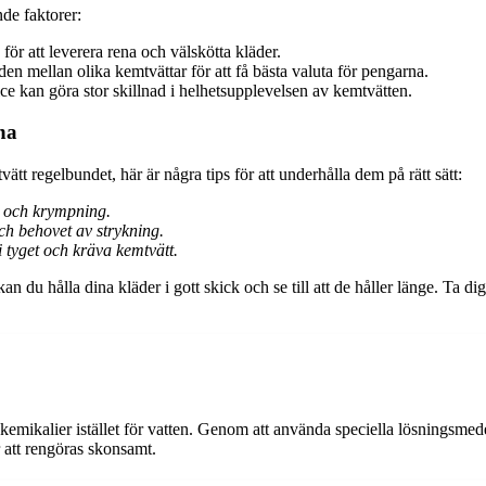
nde faktorer:
för att leverera rena och välskötta kläder.
en mellan olika kemtvättar för att få bästa valuta för pengarna.
ice kan göra stor skillnad i helhetsupplevelsen av kemtvätten.
na
tt regelbundet, här är några tips för att underhålla dem på rätt sätt:
ge och krympning.
ch behovet av strykning.
 tyget och kräva kemtvätt.
n du hålla dina kläder i gott skick och se till att de håller länge. Ta dig 
kemikalier istället för vatten. Genom att använda speciella lösningsmedel
r att rengöras skonsamt.