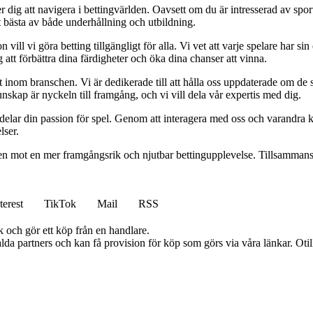
 dig att navigera i bettingvärlden. Oavsett om du är intresserad av sports
t bästa av både underhållning och utbildning.
l vi göra betting tillgängligt för alla. Vi vet att varje spelare har sin e
 att förbättra dina färdigheter och öka dina chanser att vinna.
inom branschen. Vi är dedikerade till att hålla oss uppdaterade om de se
nskap är nyckeln till framgång, och vi vill dela vår expertis med dig.
 delar din passion för spel. Genom att interagera med oss och varandra 
lser.
gen mot en mer framgångsrik och njutbar bettingupplevelse. Tillsammans 
terest
TikTok
Mail
RSS
k och gör ett köp från en handlare.
lda partners och kan få provision för köp som görs via våra länkar. Otillå