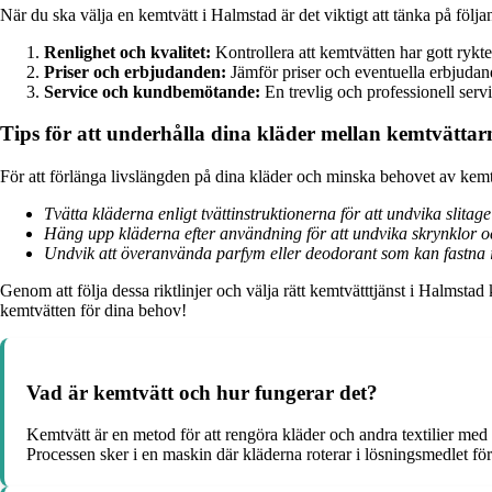
När du ska välja en kemtvätt i Halmstad är det viktigt att tänka på följa
Renlighet och kvalitet:
Kontrollera att kemtvätten har gott rykte 
Priser och erbjudanden:
Jämför priser och eventuella erbjudand
Service och kundbemötande:
En trevlig och professionell serv
Tips för att underhålla dina kläder mellan kemtvättar
För att förlänga livslängden på dina kläder och minska behovet av kemtvä
Tvätta kläderna enligt tvättinstruktionerna för att undvika slita
Häng upp kläderna efter användning för att undvika skrynklor o
Undvik att överanvända parfym eller deodorant som kan fastna i
Genom att följa dessa riktlinjer och välja rätt kemtvätttjänst i Halmstad ka
kemtvätten för dina behov!
Vad är kemtvätt och hur fungerar det?
Kemtvätt är en metod för att rengöra kläder och andra textilier med 
Processen sker i en maskin där kläderna roterar i lösningsmedlet fö