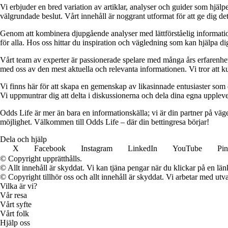
Vi erbjuder en bred variation av artiklar, analyser och guider som hjälper
välgrundade beslut. Vårt innehåll är noggrant utformat för att ge dig de
Genom att kombinera djupgående analyser med lättförståelig information vil
för alla. Hos oss hittar du inspiration och vägledning som kan hjälpa dig
Vårt team av experter är passionerade spelare med många års erfarenhet 
med oss av den mest aktuella och relevanta informationen. Vi tror att ku
Vi finns här för att skapa en gemenskap av likasinnade entusiaster som
Vi uppmuntrar dig att delta i diskussionerna och dela dina egna uppleve
Odds Life är mer än bara en informationskälla; vi är din partner på vä
möjlighet. Välkommen till Odds Life – där din bettingresa börjar!
Dela och hjälp
X
Facebook
Instagram
LinkedIn
YouTube
Pin
© Copyright upprätthålls.
© Allt innehåll är skyddat. Vi kan tjäna pengar när du klickar på en län
© Copyright tillhör oss och allt innehåll är skyddat. Vi arbetar med utva
Vilka är vi?
Vår resa
Vårt syfte
Vårt folk
Hjälp oss