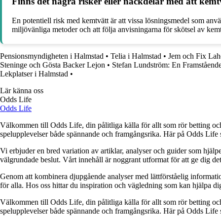
Finns det några risker eller nackdelar med att kemt
En potentiell risk med kemtvätt är att vissa lösningsmedel som använ
miljövänliga metoder och att följa anvisningarna för skötsel av kem
Pensionsmyndigheten i Halmstad
•
Telia i Halmstad
•
Jem och Fix Lah
Steninge och Gösta Backer Lejon
•
Stefan Lundström: En Framstående 
Lekplatser i Halmstad
•
Lär känna oss
Odds Life
Odds Life
Välkommen till Odds Life, din pålitliga källa för allt som rör betting oc
spelupplevelser både spännande och framgångsrika. Här på Odds Life strä
Vi erbjuder en bred variation av artiklar, analyser och guider som hjälper
välgrundade beslut. Vårt innehåll är noggrant utformat för att ge dig de
Genom att kombinera djupgående analyser med lättförståelig information vil
för alla. Hos oss hittar du inspiration och vägledning som kan hjälpa dig
Välkommen till Odds Life, din pålitliga källa för allt som rör betting oc
spelupplevelser både spännande och framgångsrika. Här på Odds Life strä