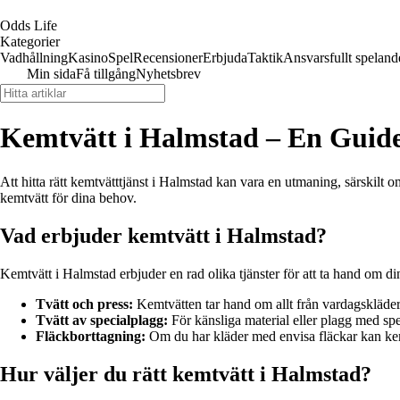
Odds Life
Kategorier
Vadhållning
Kasino
Spel
Recensioner
Erbjuda
Taktik
Ansvarsfullt speland
Min sida
Få tillgång
Nyhetsbrev
Kemtvätt i Halmstad – En Guide t
Att hitta rätt kemtvätttjänst i Halmstad kan vara en utmaning, särskilt o
kemtvätt för dina behov.
Vad erbjuder kemtvätt i Halmstad?
Kemtvätt i Halmstad erbjuder en rad olika tjänster för att ta hand om din
Tvätt och press:
Kemtvätten tar hand om allt från vardagskläder ti
Tvätt av specialplagg:
För känsliga material eller plagg med spe
Fläckborttagning:
Om du har kläder med envisa fläckar kan kemtv
Hur väljer du rätt kemtvätt i Halmstad?