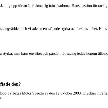
giska ingrepp för att återhämta sig från skadorna. Hans passion för ra
l racingvärlden och visade en enastående styrka och beslutsamhet. Han
tyrka, men hans envishet och passion för racing ledde honom tillbaka t
ffade den?
-lopp på Texas Motor Speedway den 12 oktober 2003. Olyckan inträffad
h.