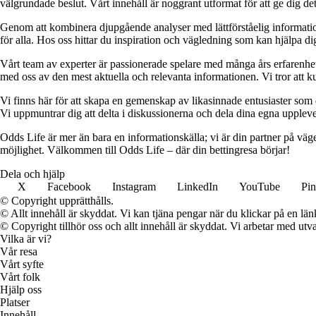
välgrundade beslut. Vårt innehåll är noggrant utformat för att ge dig de
Genom att kombinera djupgående analyser med lättförståelig information vil
för alla. Hos oss hittar du inspiration och vägledning som kan hjälpa dig
Vårt team av experter är passionerade spelare med många års erfarenhet 
med oss av den mest aktuella och relevanta informationen. Vi tror att ku
Vi finns här för att skapa en gemenskap av likasinnade entusiaster som
Vi uppmuntrar dig att delta i diskussionerna och dela dina egna uppleve
Odds Life är mer än bara en informationskälla; vi är din partner på vä
möjlighet. Välkommen till Odds Life – där din bettingresa börjar!
Dela och hjälp
X
Facebook
Instagram
LinkedIn
YouTube
Pin
© Copyright upprätthålls.
© Allt innehåll är skyddat. Vi kan tjäna pengar när du klickar på en län
© Copyright tillhör oss och allt innehåll är skyddat. Vi arbetar med utva
Vilka är vi?
Vår resa
Vårt syfte
Vårt folk
Hjälp oss
Platser
Innehåll