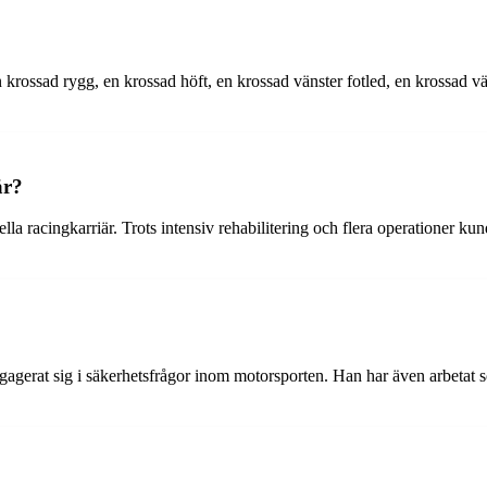
krossad rygg, en krossad höft, en krossad vänster fotled, en krossad vä
är?
lla racingkarriär. Trots intensiv rehabilitering och flera operationer k
agerat sig i säkerhetsfrågor inom motorsporten. Han har även arbetat s
?