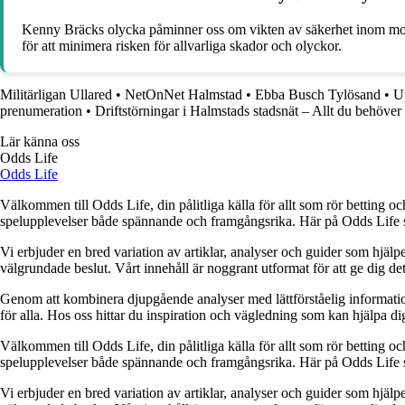
Kenny Bräcks olycka påminner oss om vikten av säkerhet inom motorsp
för att minimera risken för allvarliga skador och olyckor.
Militärligan Ullared
•
NetOnNet Halmstad
•
Ebba Busch Tylösand
•
U
prenumeration
•
Driftstörningar i Halmstads stadsnät – Allt du behöver
Lär känna oss
Odds Life
Odds Life
Välkommen till Odds Life, din pålitliga källa för allt som rör betting oc
spelupplevelser både spännande och framgångsrika. Här på Odds Life strä
Vi erbjuder en bred variation av artiklar, analyser och guider som hjälper
välgrundade beslut. Vårt innehåll är noggrant utformat för att ge dig de
Genom att kombinera djupgående analyser med lättförståelig information vil
för alla. Hos oss hittar du inspiration och vägledning som kan hjälpa dig
Välkommen till Odds Life, din pålitliga källa för allt som rör betting oc
spelupplevelser både spännande och framgångsrika. Här på Odds Life strä
Vi erbjuder en bred variation av artiklar, analyser och guider som hjälper