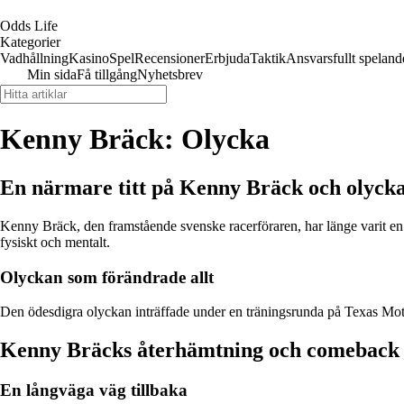
Odds Life
Kategorier
Vadhållning
Kasino
Spel
Recensioner
Erbjuda
Taktik
Ansvarsfullt speland
Min sida
Få tillgång
Nyhetsbrev
Kenny Bräck: Olycka
En närmare titt på Kenny Bräck och olyck
Kenny Bräck, den framstående svenske racerföraren, har länge varit en
fysiskt och mentalt.
Olyckan som förändrade allt
Den ödesdigra olyckan inträffade under en träningsrunda på Texas Mot
Kenny Bräcks återhämtning och comeback
En långväga väg tillbaka