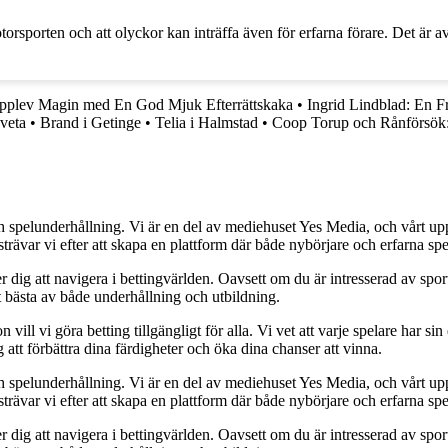
orten och att olyckor kan inträffa även för erfarna förare. Det är avgö
pplev Magin med En God Mjuk Efterrättskaka
•
Ingrid Lindblad: En F
 veta
•
Brand i Getinge
•
Telia i Halmstad
•
Coop Torup och Rånförsök:
h spelunderhållning. Vi är en del av mediehuset Yes Media, och vårt uppdra
var vi efter att skapa en plattform där både nybörjare och erfarna spel
 dig att navigera i bettingvärlden. Oavsett om du är intresserad av sports
t bästa av både underhållning och utbildning.
l vi göra betting tillgängligt för alla. Vi vet att varje spelare har sin e
 att förbättra dina färdigheter och öka dina chanser att vinna.
h spelunderhållning. Vi är en del av mediehuset Yes Media, och vårt uppdra
var vi efter att skapa en plattform där både nybörjare och erfarna spel
 dig att navigera i bettingvärlden. Oavsett om du är intresserad av sports