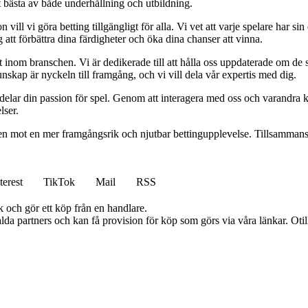
t bästa av både underhållning och utbildning.
l vi göra betting tillgängligt för alla. Vi vet att varje spelare har sin e
 att förbättra dina färdigheter och öka dina chanser att vinna.
inom branschen. Vi är dedikerade till att hålla oss uppdaterade om de se
nskap är nyckeln till framgång, och vi vill dela vår expertis med dig.
 delar din passion för spel. Genom att interagera med oss och varandra 
lser.
gen mot en mer framgångsrik och njutbar bettingupplevelse. Tillsammans 
terest
TikTok
Mail
RSS
k och gör ett köp från en handlare.
lda partners och kan få provision för köp som görs via våra länkar. Otillå