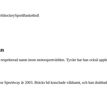
e
Ishockey
Sport
Basketboll
an
 respekterad namn inom motorsportvärlden. Tyvärr har han också upplev
or Speedway år 2003. Bräcks bil kraschade våldsamt, och han drabbades