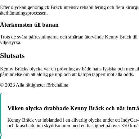
Efter olyckan genomgick Bräck intensiv rehabilitering och flera kirur
återhämtningsprocessen.
Återkomsten till banan
Trots de svåra påfrestningarna och smärtan återvände Kenny Bräck til
viljestyrka.
Slutsats
Kenny Bräcks olycka var en prövning av både hans fysiska och mentala s
påminnelse om att aldrig ge upp och att kämpa tappert mot alla odds.
© 2023 Alla rättigheter förbehållna
Vilken olycka drabbade Kenny Bräck och när inträ
Kenny Bräck var inblandad i en allvarlig olycka under ett IndyCar
och kraschade in i skyddsmuren med en hastighet på över 350 km/