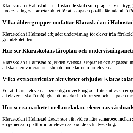
Klaraskolan i Halmstad är en fristående skola som präglas av en trygg o
undervisning och arbetar aktivt för att skapa en positiv lärandemiljö fö
Vilka åldersgrupper omfattar Klaraskolan i Halmsta
Klaraskolan i Halmstad erbjuder undervisning för elever från förskole
grundskoletiden.
Hur ser Klaraskolans läroplan och undervisningsmet
Klaraskolan i Halmstad följer den svenska läroplanen och anpassar unde
att skapa en varierad och stimulerande lärmiljö för eleverna.
Vilka extracurricular aktiviteter erbjuder Klaraskol
För att främja elevernas personliga utveckling och fritidsintressen erbj
att eleverna ska få möjlighet att bredda sina intressen och skapa en men
Hur ser samarbetet mellan skolan, elevernas vårdnad
Klaraskolan i Halmstad lägger stor vikt vid ett nära samarbete mella
en gemensam plattform för elevernas lärande och utveckling.