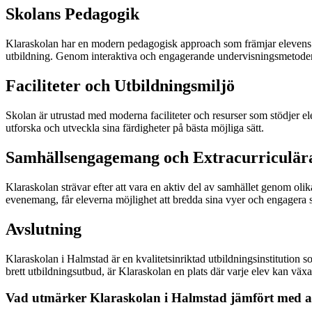
Skolans Pedagogik
Klaraskolan har en modern pedagogisk approach som främjar elevens lär
utbildning. Genom interaktiva och engagerande undervisningsmetoder s
Faciliteter och Utbildningsmiljö
Skolan är utrustad med moderna faciliteter och resurser som stödjer el
utforska och utveckla sina färdigheter på bästa möjliga sätt.
Samhällsengagemang och Extracurriculära
Klaraskolan strävar efter att vara en aktiv del av samhället genom ol
evenemang, får eleverna möjlighet att bredda sina vyer och engagera s
Avslutning
Klaraskolan i Halmstad är en kvalitetsinriktad utbildningsinstitution s
brett utbildningsutbud, är Klaraskolan en plats där varje elev kan väx
Vad utmärker Klaraskolan i Halmstad jämfört med a