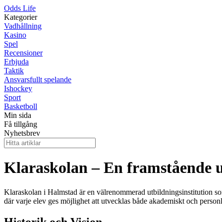
Odds Life
Kategorier
Vadhållning
Kasino
Spel
Recensioner
Erbjuda
Taktik
Ansvarsfullt spelande
Ishockey
Sport
Basketboll
Min sida
Få tillgång
Nyhetsbrev
Klaraskolan – En framstående u
Klaraskolan i Halmstad är en välrenommerad utbildningsinstitution som 
där varje elev ges möjlighet att utvecklas både akademiskt och person
Historik och Vision