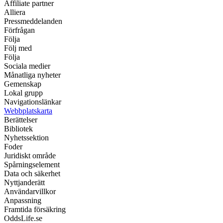
Affiliate partner
Alliera
Pressmeddelanden
Förfrågan
Följa
Följ med
Följa
Sociala medier
Månatliga nyheter
Gemenskap
Lokal grupp
Navigationslänkar
Webbplatskarta
Berättelser
Bibliotek
Nyhetssektion
Foder
Juridiskt område
Spårningselement
Data och säkerhet
Nyttjanderätt
Användarvillkor
Anpassning
Framtida försäkring
OddsLife.se