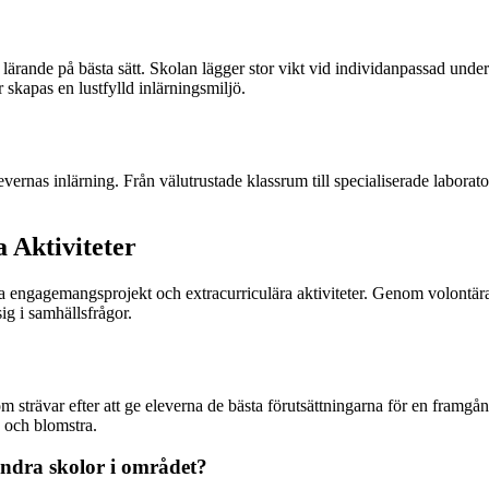
ande på bästa sätt. Skolan lägger stor vikt vid individanpassad underv
kapas en lustfylld inlärningsmiljö.
evernas inlärning. Från välutrustade klassrum till specialiserade laborat
 Aktiviteter
ika engagemangsprojekt och extracurriculära aktiviteter. Genom volontär
ig i samhällsfrågor.
om strävar efter att ge eleverna de bästa förutsättningarna för en framg
a och blomstra.
ndra skolor i området?