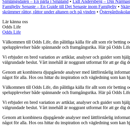
Simlångsdalen – En pärla i Småland
•
Lidl Andersberg – Din Närmast
Familjeliv Senaste – En Guide till Det Senaste inom Familjeliv
•
Skär
skrämmer råttor, råttor under altanen och på vinden
•
Östergårdsskola
Lär känna oss
Odds Life
Odds Life
Välkommen till Odds Life, din pålitliga källa för allt som rör betting o
spelupplevelser både spännande och framgångsrika. Här på Odds Life str
Vi erbjuder en bred variation av artiklar, analyser och guider som hjälp
välgrundade beslut. Vårt innehåll är noggrant utformat för att ge dig 
Genom att kombinera djupgående analyser med lättförståelig information vi
något för alla. Hos oss hittar du inspiration och vägledning som kan hj
Välkommen till Odds Life, din pålitliga källa för allt som rör betting o
spelupplevelser både spännande och framgångsrika. Här på Odds Life str
Vi erbjuder en bred variation av artiklar, analyser och guider som hjälp
välgrundade beslut. Vårt innehåll är noggrant utformat för att ge dig 
Genom att kombinera djupgående analyser med lättförståelig information vi
något för alla. Hos oss hittar du inspiration och vägledning som kan hj