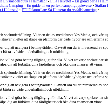
e Livsmedelsbutik i Halmstad!
•
Lilla Helvetet – En gömd pärla i Hal
shults Camping – En guide till en perfekt campingupplevelse
•
Staffan 
n i Halmstad
•
FTI Felanmälan: Så Hanterar du Avfallshantering
•
ch spelunderhållning. Vi är en del av mediehuset Yes Media, och vårt uppd
ävar vi efter att skapa en plattform där både nybörjare och erfarna spe
er dig att navigera i bettingvärlden. Oavsett om du är intresserad av spor
det bästa av både underhållning och utbildning.
ll vi göra betting tillgängligt för alla. Vi vet att varje spelare har sin 
älpa dig att förbättra dina färdigheter och öka dina chanser att vinna.
ch spelunderhållning. Vi är en del av mediehuset Yes Media, och vårt uppd
ävar vi efter att skapa en plattform där både nybörjare och erfarna spe
er dig att navigera i bettingvärlden. Oavsett om du är intresserad av spor
det bästa av både underhållning och utbildning.
ll vi göra betting tillgängligt för alla. Vi vet att varje spelare har sin 
älpa dig att förbättra dina färdigheter och öka dina chanser att vinna.