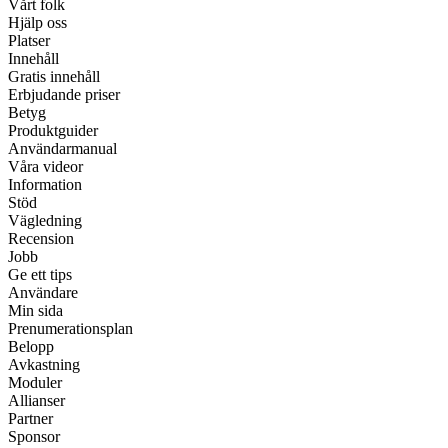
Vårt folk
Hjälp oss
Platser
Innehåll
Gratis innehåll
Erbjudande priser
Betyg
Produktguider
Användarmanual
Våra videor
Information
Stöd
Vägledning
Recension
Jobb
Ge ett tips
Användare
Min sida
Prenumerationsplan
Belopp
Avkastning
Moduler
Allianser
Partner
Sponsor