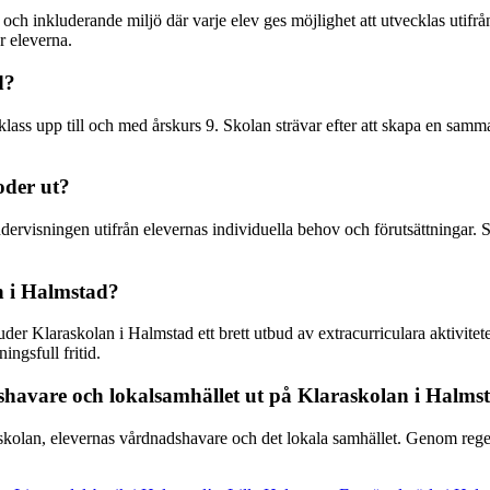
ch inkluderande miljö där varje elev ges möjlighet att utvecklas utifrån
r eleverna.
d?
klass upp till och med årskurs 9. Skolan strävar efter att skapa en sam
oder ut?
rvisningen utifrån elevernas individuella behov och förutsättningar. Sk
an i Halmstad?
uder Klaraskolan i Halmstad ett brett utbud av extracurriculara aktivitete
ingsfull fritid.
shavare och lokalsamhället ut på Klaraskolan i Halms
n skolan, elevernas vårdnadshavare och det lokala samhället. Genom re