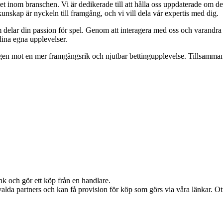
 inom branschen. Vi är dedikerade till att hålla oss uppdaterade om de 
unskap är nyckeln till framgång, och vi vill dela vår expertis med dig.
m delar din passion för spel. Genom att interagera med oss och varandra
dina egna upplevelser.
ägen mot en mer framgångsrik och njutbar bettingupplevelse. Tillsammans
nk och gör ett köp från en handlare.
alda partners och kan få provision för köp som görs via våra länkar. Otil