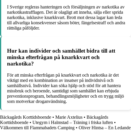
I Sverige regleras hanteringen och försäljningen av narkotika av
narkotikastrafflagen. Det är olagligt att inneha, sälja eller sprida
narkotika, inklusive knarkkvart. Brott mot dessa lagar kan leda
till allvarliga konsekvenser såsom böter, fängelsestraff och andra
rättsliga påföljder.
Hur kan individer och samhället bidra till att
minska efterfrågan på knarkkvart och
narkotika?
För att minska efterfrågan på knarkkvart och narkotika är det
viktigt med en kombination av insatser på individnivå och
samhällsnivå. Individer kan söka hjälp och stöd för att hantera
missbruk och beroende, samtidigt som samhället kan erbjuda
preventionsprogram, behandlingsmöjligheter och en trygg miljö
som motverkar droganvändning.
Bäckagårds Korttidsboende
•
Marie Axtelius
•
Bäckagårds
Korttidsboende
•
Utegym i Halmstad – Träning i friska luften
•
Välkommen till Flammabadets Camping
•
Oliver Hintsa – En Ledande