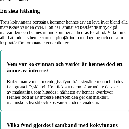
En sista hälsning
Trots kokvinnans bortgång kommer hennes arv att leva kvar bland alla
matälskare världen över. Hon har lämnat ett bestående intryck på
matvärlden och hennes minne kommer att hedras för alltid. Vi kommer
alltid att minnas henne som en pionjär inom matlagning och en sann
inspiratör för kommande generationer.
Vem var kokvinnan och varför är hennes död ett
ämne av intresse?
Kokvinnan var en arkeologisk fynd från stenåldern som hittades
i en grotta i Tyskland. Hon fick sitt namn på grund av de spår
av matlagning som hittades i närheten av hennes kvarlevor.
Hennes död är av intresse eftersom den ger oss insikter i
människors livsstil och kostvanor under stenåldern.
Vilka fynd gjordes i samband med kokvinnans