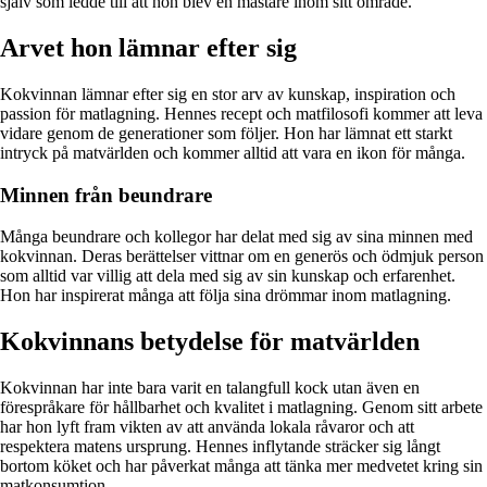
själv som ledde till att hon blev en mästare inom sitt område.
Arvet hon lämnar efter sig
Kokvinnan lämnar efter sig en stor arv av kunskap, inspiration och
passion för matlagning. Hennes recept och matfilosofi kommer att leva
vidare genom de generationer som följer. Hon har lämnat ett starkt
intryck på matvärlden och kommer alltid att vara en ikon för många.
Minnen från beundrare
Många beundrare och kollegor har delat med sig av sina minnen med
kokvinnan. Deras berättelser vittnar om en generös och ödmjuk person
som alltid var villig att dela med sig av sin kunskap och erfarenhet.
Hon har inspirerat många att följa sina drömmar inom matlagning.
Kokvinnans betydelse för matvärlden
Kokvinnan har inte bara varit en talangfull kock utan även en
förespråkare för hållbarhet och kvalitet i matlagning. Genom sitt arbete
har hon lyft fram vikten av att använda lokala råvaror och att
respektera matens ursprung. Hennes inflytande sträcker sig långt
bortom köket och har påverkat många att tänka mer medvetet kring sin
matkonsumtion.