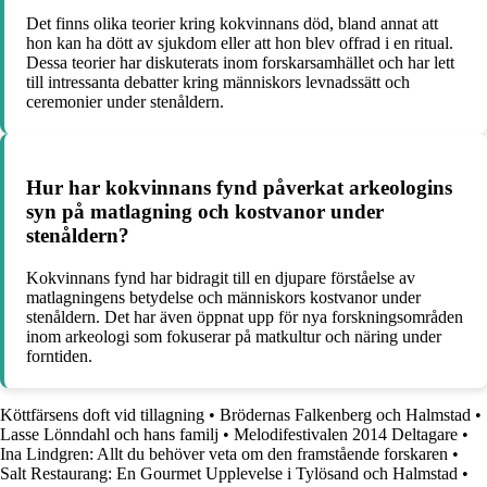
Det finns olika teorier kring kokvinnans död, bland annat att
hon kan ha dött av sjukdom eller att hon blev offrad i en ritual.
Dessa teorier har diskuterats inom forskarsamhället och har lett
till intressanta debatter kring människors levnadssätt och
ceremonier under stenåldern.
Hur har kokvinnans fynd påverkat arkeologins
syn på matlagning och kostvanor under
stenåldern?
Kokvinnans fynd har bidragit till en djupare förståelse av
matlagningens betydelse och människors kostvanor under
stenåldern. Det har även öppnat upp för nya forskningsområden
inom arkeologi som fokuserar på matkultur och näring under
forntiden.
Köttfärsens doft vid tillagning
•
Brödernas Falkenberg och Halmstad
•
Lasse Lönndahl och hans familj
•
Melodifestivalen 2014 Deltagare
•
Ina Lindgren: Allt du behöver veta om den framstående forskaren
•
Salt Restaurang: En Gourmet Upplevelse i Tylösand och Halmstad
•