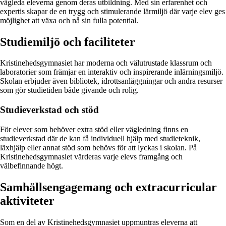
vägleda eleverna genom deras utbildning. Med sin erfarenhet och
expertis skapar de en trygg och stimulerande lärmiljö där varje elev ges
möjlighet att växa och nå sin fulla potential.
Studiemiljö och faciliteter
Kristinehedsgymnasiet har moderna och välutrustade klassrum och
laboratorier som främjar en interaktiv och inspirerande inlärningsmiljö.
Skolan erbjuder även bibliotek, idrottsanläggningar och andra resurser
som gör studietiden både givande och rolig.
Studieverkstad och stöd
För elever som behöver extra stöd eller vägledning finns en
studieverkstad där de kan få individuell hjälp med studieteknik,
läxhjälp eller annat stöd som behövs för att lyckas i skolan. På
Kristinehedsgymnasiet värderas varje elevs framgång och
välbefinnande högt.
Samhällsengagemang och extracurricular
aktiviteter
Som en del av Kristinehedsgymnasiet uppmuntras eleverna att