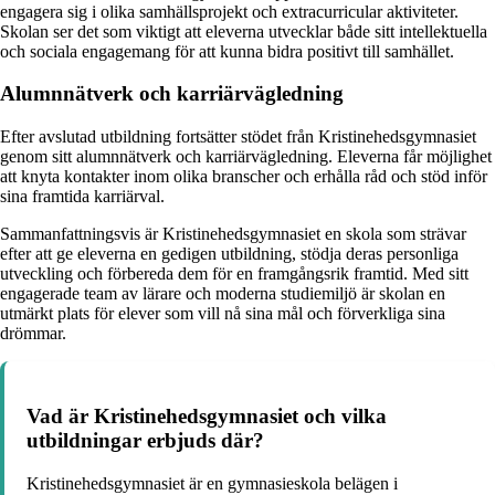
engagera sig i olika samhällsprojekt och extracurricular aktiviteter.
Skolan ser det som viktigt att eleverna utvecklar både sitt intellektuella
och sociala engagemang för att kunna bidra positivt till samhället.
Alumnnätverk och karriärvägledning
Efter avslutad utbildning fortsätter stödet från Kristinehedsgymnasiet
genom sitt alumnnätverk och karriärvägledning. Eleverna får möjlighet
att knyta kontakter inom olika branscher och erhålla råd och stöd inför
sina framtida karriärval.
Sammanfattningsvis är Kristinehedsgymnasiet en skola som strävar
efter att ge eleverna en gedigen utbildning, stödja deras personliga
utveckling och förbereda dem för en framgångsrik framtid. Med sitt
engagerade team av lärare och moderna studiemiljö är skolan en
utmärkt plats för elever som vill nå sina mål och förverkliga sina
drömmar.
Vad är Kristinehedsgymnasiet och vilka
utbildningar erbjuds där?
Kristinehedsgymnasiet är en gymnasieskola belägen i