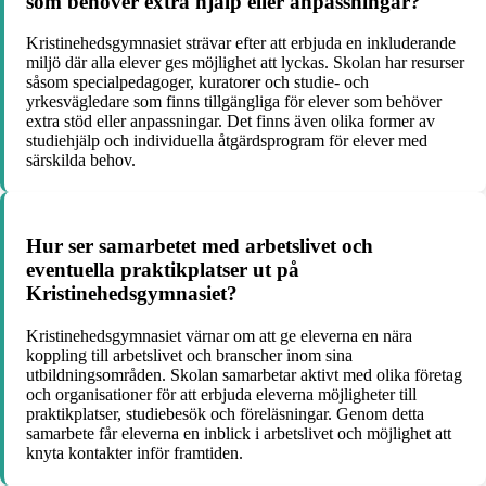
som behöver extra hjälp eller anpassningar?
Kristinehedsgymnasiet strävar efter att erbjuda en inkluderande
miljö där alla elever ges möjlighet att lyckas. Skolan har resurser
såsom specialpedagoger, kuratorer och studie- och
yrkesvägledare som finns tillgängliga för elever som behöver
extra stöd eller anpassningar. Det finns även olika former av
studiehjälp och individuella åtgärdsprogram för elever med
särskilda behov.
Hur ser samarbetet med arbetslivet och
eventuella praktikplatser ut på
Kristinehedsgymnasiet?
Kristinehedsgymnasiet värnar om att ge eleverna en nära
koppling till arbetslivet och branscher inom sina
utbildningsområden. Skolan samarbetar aktivt med olika företag
och organisationer för att erbjuda eleverna möjligheter till
praktikplatser, studiebesök och föreläsningar. Genom detta
samarbete får eleverna en inblick i arbetslivet och möjlighet att
knyta kontakter inför framtiden.