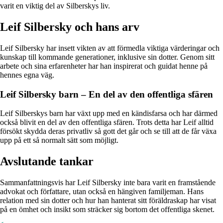
varit en viktig del av Silberskys liv.
Leif Silbersky och hans arv
Leif Silbersky har insett vikten av att förmedla viktiga värderingar och
kunskap till kommande generationer, inklusive sin dotter. Genom sitt
arbete och sina erfarenheter har han inspirerat och guidat henne på
hennes egna väg.
Leif Silbersky barn – En del av den offentliga sfären
Leif Silberskys barn har växt upp med en kändisfarsa och har därmed
också blivit en del av den offentliga sfären. Trots detta har Leif alltid
försökt skydda deras privatliv så gott det går och se till att de får växa
upp på ett så normalt sätt som möjligt.
Avslutande tankar
Sammanfattningsvis har Leif Silbersky inte bara varit en framstående
advokat och författare, utan också en hängiven familjeman. Hans
relation med sin dotter och hur han hanterat sitt föräldraskap har visat
på en ömhet och insikt som sträcker sig bortom det offentliga skenet.