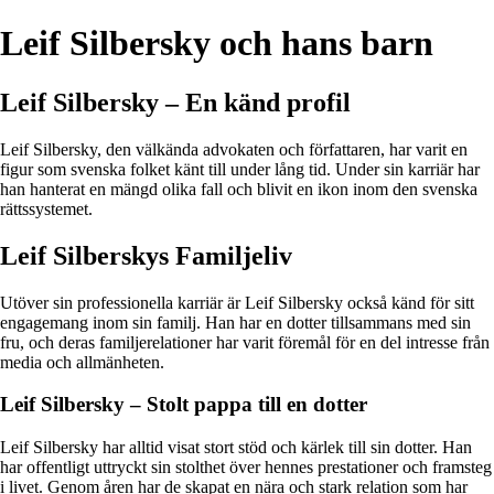
Leif Silbersky och hans barn
Leif Silbersky – En känd profil
Leif Silbersky, den välkända advokaten och författaren, har varit en
figur som svenska folket känt till under lång tid. Under sin karriär har
han hanterat en mängd olika fall och blivit en ikon inom den svenska
rättssystemet.
Leif Silberskys Familjeliv
Utöver sin professionella karriär är Leif Silbersky också känd för sitt
engagemang inom sin familj. Han har en dotter tillsammans med sin
fru, och deras familjerelationer har varit föremål för en del intresse från
media och allmänheten.
Leif Silbersky – Stolt pappa till en dotter
Leif Silbersky har alltid visat stort stöd och kärlek till sin dotter. Han
har offentligt uttryckt sin stolthet över hennes prestationer och framsteg
i livet. Genom åren har de skapat en nära och stark relation som har