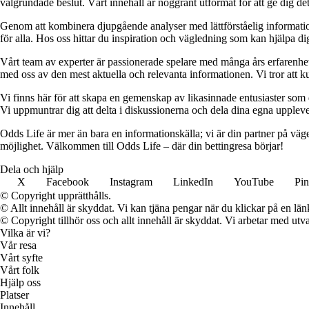
välgrundade beslut. Vårt innehåll är noggrant utformat för att ge dig de
Genom att kombinera djupgående analyser med lättförståelig information vil
för alla. Hos oss hittar du inspiration och vägledning som kan hjälpa dig
Vårt team av experter är passionerade spelare med många års erfarenhet 
med oss av den mest aktuella och relevanta informationen. Vi tror att ku
Vi finns här för att skapa en gemenskap av likasinnade entusiaster som
Vi uppmuntrar dig att delta i diskussionerna och dela dina egna uppleve
Odds Life är mer än bara en informationskälla; vi är din partner på vä
möjlighet. Välkommen till Odds Life – där din bettingresa börjar!
Dela och hjälp
X
Facebook
Instagram
LinkedIn
YouTube
Pin
© Copyright upprätthålls.
© Allt innehåll är skyddat. Vi kan tjäna pengar när du klickar på en län
© Copyright tillhör oss och allt innehåll är skyddat. Vi arbetar med utva
Vilka är vi?
Vår resa
Vårt syfte
Vårt folk
Hjälp oss
Platser
Innehåll