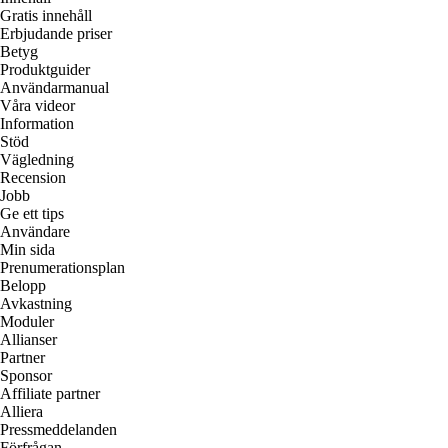
Gratis innehåll
Erbjudande priser
Betyg
Produktguider
Användarmanual
Våra videor
Information
Stöd
Vägledning
Recension
Jobb
Ge ett tips
Användare
Min sida
Prenumerationsplan
Belopp
Avkastning
Moduler
Allianser
Partner
Sponsor
Affiliate partner
Alliera
Pressmeddelanden
Förfrågan