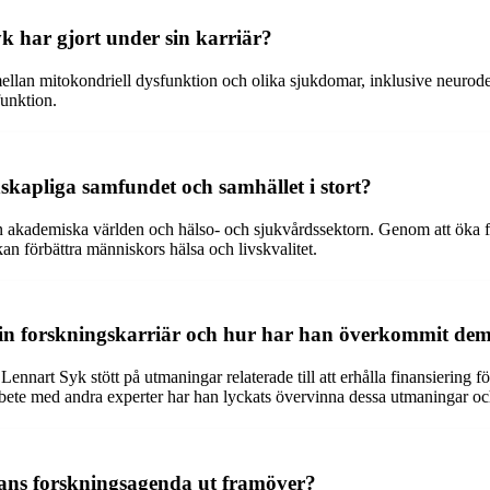
k har gjort under sin karriär?
llan mitokondriell dysfunktion och olika sjukdomar, inklusive neurode
funktion.
skapliga samfundet och samhället i stort?
 akademiska världen och hälso- och sjukvårdssektorn. Genom att öka för
n förbättra människors hälsa och livskvalitet.
sin forskningskarriär och hur har han överkommit de
nnart Syk stött på utmaningar relaterade till att erhålla finansiering 
bete med andra experter har han lyckats övervinna dessa utmaningar och
hans forskningsagenda ut framöver?