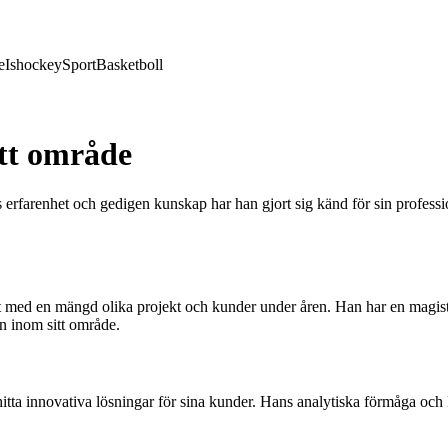
e
Ishockey
Sport
Basketboll
itt område
rfarenhet och gedigen kunskap har han gjort sig känd för sin professio
 med en mängd olika projekt och kunder under åren. Han har en magistere
en inom sitt område.
tta innovativa lösningar för sina kunder. Hans analytiska förmåga och k