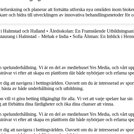
ieforskning och planerar att fortsätta utforska nya områden inom biokemi
kare och bidra till utvecklingen av innovativa behandlingsmetoder för o
n i Halmstad och Halland
•
Åledsskolan: En Framstående Utbildningsan
taurang i Halmstad – Mehak e India
•
Sofia Åhman: En Inblick i Henn
h spelunderhållning. Vi är en del av mediehuset Yes Media, och vårt uppdra
var vi efter att skapa en plattform där både nybörjare och erfarna spel
 dig att navigera i bettingvärlden. Oavsett om du är intresserad av sports
t bästa av både underhållning och utbildning.
l vi göra betting tillgängligt för alla. Vi vet att varje spelare har sin e
 att förbättra dina färdigheter och öka dina chanser att vinna.
h spelunderhållning. Vi är en del av mediehuset Yes Media, och vårt uppdra
var vi efter att skapa en plattform där både nybörjare och erfarna spel
 dig att navigera i bettingvärlden. Oavsett om du är intresserad av sports