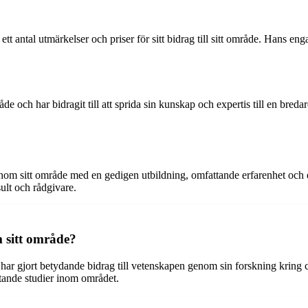
 ett antal utmärkelser och priser för sitt bidrag till sitt område. Hans e
råde och har bidragit till att sprida sin kunskap och expertis till en bre
om sitt område med en gedigen utbildning, omfattande erfarenhet och e
sult och rådgivare.
m sitt område?
ar gjort betydande bidrag till vetenskapen genom sin forskning kring c
tande studier inom området.