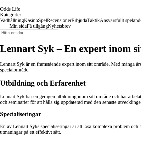
Odds Life
Kategorier
Vadhållning
Kasino
Spel
Recensioner
Erbjuda
Taktik
Ansvarsfullt speland
Min sida
Få tillgång
Nyhetsbrev
Lennart Syk – En expert inom s
Lennart Syk är en framstående expert inom sitt område. Med många års e
specialområde.
Utbildning och Erfarenhet
Lennart Syk har en gedigen utbildning inom sitt område och har arbetat
och seminarier för att hålla sig uppdaterad med den senaste utveckling
Specialiseringar
En av Lennart Syks specialiseringar är att lösa komplexa problem och hi
utmaningar på ett effektivt sätt.