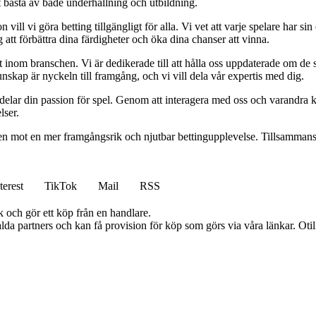
t bästa av både underhållning och utbildning.
l vi göra betting tillgängligt för alla. Vi vet att varje spelare har sin e
 att förbättra dina färdigheter och öka dina chanser att vinna.
inom branschen. Vi är dedikerade till att hålla oss uppdaterade om de se
nskap är nyckeln till framgång, och vi vill dela vår expertis med dig.
 delar din passion för spel. Genom att interagera med oss och varandra 
lser.
gen mot en mer framgångsrik och njutbar bettingupplevelse. Tillsammans 
terest
TikTok
Mail
RSS
k och gör ett köp från en handlare.
lda partners och kan få provision för köp som görs via våra länkar. Otillå