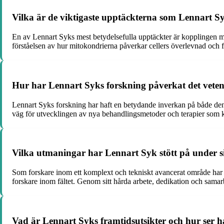
Vilka är de viktigaste upptäckterna som Lennart Sy
En av Lennart Syks mest betydelsefulla upptäckter är kopplingen me
förståelsen av hur mitokondrierna påverkar cellers överlevnad och 
Hur har Lennart Syks forskning påverkat det veten
Lennart Syks forskning har haft en betydande inverkan på både den
väg för utvecklingen av nya behandlingsmetoder och terapier som ka
Vilka utmaningar har Lennart Syk stött på under 
Som forskare inom ett komplext och tekniskt avancerat område har Le
forskare inom fältet. Genom sitt hårda arbete, dedikation och samar
Vad är Lennart Syks framtidsutsikter och hur ser 