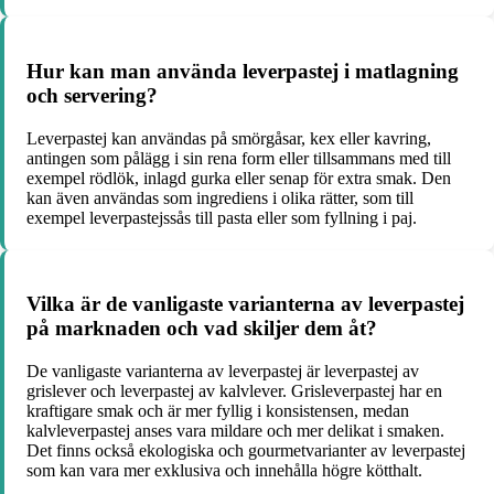
Hur kan man använda leverpastej i matlagning
och servering?
Leverpastej kan användas på smörgåsar, kex eller kavring,
antingen som pålägg i sin rena form eller tillsammans med till
exempel rödlök, inlagd gurka eller senap för extra smak. Den
kan även användas som ingrediens i olika rätter, som till
exempel leverpastejssås till pasta eller som fyllning i paj.
Vilka är de vanligaste varianterna av leverpastej
på marknaden och vad skiljer dem åt?
De vanligaste varianterna av leverpastej är leverpastej av
grislever och leverpastej av kalvlever. Grisleverpastej har en
kraftigare smak och är mer fyllig i konsistensen, medan
kalvleverpastej anses vara mildare och mer delikat i smaken.
Det finns också ekologiska och gourmetvarianter av leverpastej
som kan vara mer exklusiva och innehålla högre kötthalt.