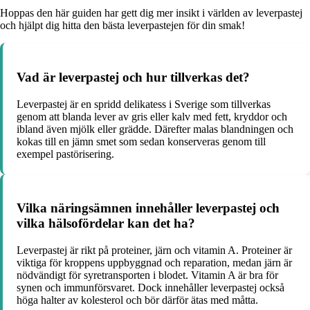
Hoppas den här guiden har gett dig mer insikt i världen av leverpastej
och hjälpt dig hitta den bästa leverpastejen för din smak!
Vad är leverpastej och hur tillverkas det?
Leverpastej är en spridd delikatess i Sverige som tillverkas
genom att blanda lever av gris eller kalv med fett, kryddor och
ibland även mjölk eller grädde. Därefter malas blandningen och
kokas till en jämn smet som sedan konserveras genom till
exempel pastörisering.
Vilka näringsämnen innehåller leverpastej och
vilka hälsofördelar kan det ha?
Leverpastej är rikt på proteiner, järn och vitamin A. Proteiner är
viktiga för kroppens uppbyggnad och reparation, medan järn är
nödvändigt för syretransporten i blodet. Vitamin A är bra för
synen och immunförsvaret. Dock innehåller leverpastej också
höga halter av kolesterol och bör därför ätas med måtta.