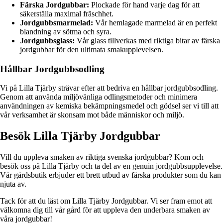
Färska Jordgubbar:
Plockade för hand varje dag för att
säkerställa maximal fräschhet.
Jordgubbsmarmelad:
Vår hemlagade marmelad är en perfekt
blandning av sötma och syra.
Jordgubbsglass:
Vår glass tillverkas med riktiga bitar av färska
jordgubbar för den ultimata smakupplevelsen.
Hållbar Jordgubbsodling
Vi på Lilla Tjärby strävar efter att bedriva en hållbar jordgubbsodling.
Genom att använda miljövänliga odlingsmetoder och minimera
användningen av kemiska bekämpningsmedel och gödsel ser vi till att
vår verksamhet är skonsam mot både människor och miljö.
Besök Lilla Tjärby Jordgubbar
Vill du uppleva smaken av riktiga svenska jordgubbar? Kom och
besök oss på Lilla Tjärby och ta del av en genuin jordgubbsupplevelse.
Vår gårdsbutik erbjuder ett brett utbud av färska produkter som du kan
njuta av.
Tack för att du läst om Lilla Tjärby Jordgubbar. Vi ser fram emot att
välkomna dig till vår gård för att uppleva den underbara smaken av
våra jordgubbar!