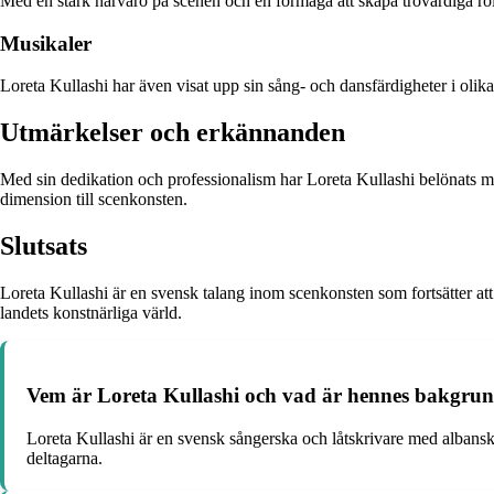
Med en stark närvaro på scenen och en förmåga att skapa trovärdiga rollg
Musikaler
Loreta Kullashi har även visat upp sin sång- och dansfärdigheter i olik
Utmärkelser och erkännanden
Med sin dedikation och professionalism har Loreta Kullashi belönats me
dimension till scenkonsten.
Slutsats
Loreta Kullashi är en svensk talang inom scenkonsten som fortsätter att
landets konstnärliga värld.
Vem är Loreta Kullashi och vad är hennes bakgru
Loreta Kullashi är en svensk sångerska och låtskrivare med albansk
deltagarna.