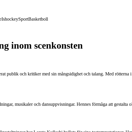
e
Ishockey
Sport
Basketboll
ang inom scenkonsten
t publik och kritiker med sin mångsidighet och talang. Med rötterna i 
lningar, musikaler och dansuppvisningar. Hennes förmåga att gestalta oli