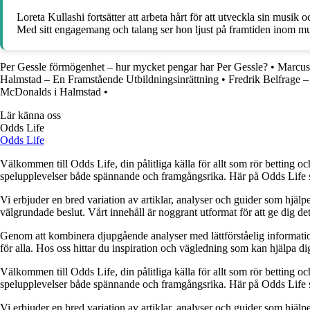
Loreta Kullashi fortsätter att arbeta hårt för att utveckla sin musik o
Med sitt engagemang och talang ser hon ljust på framtiden inom m
Per Gessle förmögenhet – hur mycket pengar har Per Gessle?
•
Marcus
Halmstad – En Framstående Utbildningsinrättning
•
Fredrik Belfrage –
McDonalds i Halmstad
•
Lär känna oss
Odds Life
Odds Life
Välkommen till Odds Life, din pålitliga källa för allt som rör betting oc
spelupplevelser både spännande och framgångsrika. Här på Odds Life strä
Vi erbjuder en bred variation av artiklar, analyser och guider som hjälper
välgrundade beslut. Vårt innehåll är noggrant utformat för att ge dig de
Genom att kombinera djupgående analyser med lättförståelig information vil
för alla. Hos oss hittar du inspiration och vägledning som kan hjälpa dig
Välkommen till Odds Life, din pålitliga källa för allt som rör betting oc
spelupplevelser både spännande och framgångsrika. Här på Odds Life strä
Vi erbjuder en bred variation av artiklar, analyser och guider som hjälper