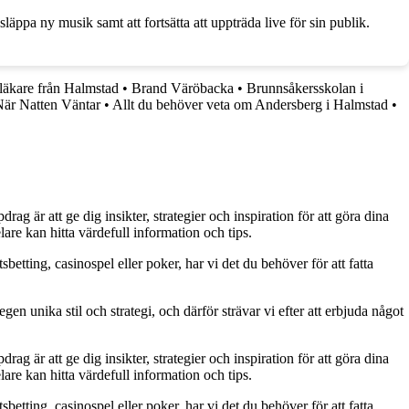
 släppa ny musik samt att fortsätta att uppträda live för sin publik.
läkare från Halmstad
•
Brand Väröbacka
•
Brunnsåkersskolan i
När Natten Väntar
•
Allt du behöver veta om Andersberg i Halmstad
•
g är att ge dig insikter, strategier och inspiration för att göra dina
are kan hitta värdefull information och tips.
betting, casinospel eller poker, har vi det du behöver för att fatta
gen unika stil och strategi, och därför strävar vi efter att erbjuda något
g är att ge dig insikter, strategier och inspiration för att göra dina
are kan hitta värdefull information och tips.
betting, casinospel eller poker, har vi det du behöver för att fatta