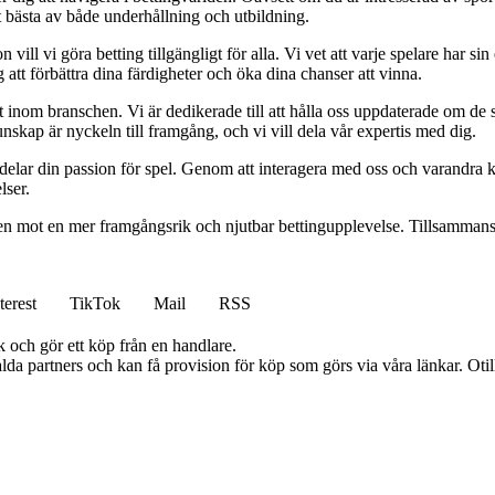
t bästa av både underhållning och utbildning.
l vi göra betting tillgängligt för alla. Vi vet att varje spelare har sin e
 att förbättra dina färdigheter och öka dina chanser att vinna.
inom branschen. Vi är dedikerade till att hålla oss uppdaterade om de se
nskap är nyckeln till framgång, och vi vill dela vår expertis med dig.
 delar din passion för spel. Genom att interagera med oss och varandra 
lser.
gen mot en mer framgångsrik och njutbar bettingupplevelse. Tillsammans 
terest
TikTok
Mail
RSS
k och gör ett köp från en handlare.
lda partners och kan få provision för köp som görs via våra länkar. Otillå