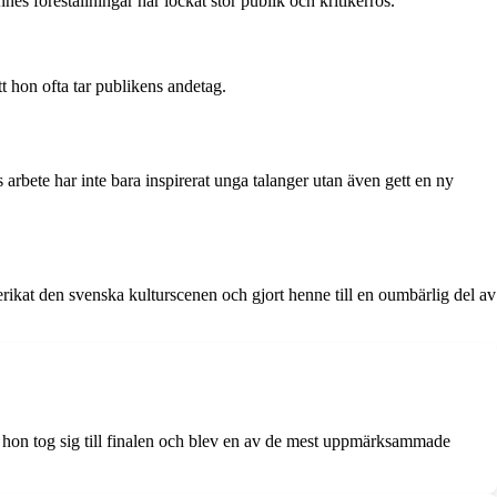
nes föreställningar har lockat stor publik och kritikerros.
t hon ofta tar publikens andetag.
bete har inte bara inspirerat unga talanger utan även gett en ny
erikat den svenska kulturscenen och gjort henne till en oumbärlig del av
r hon tog sig till finalen och blev en av de mest uppmärksammade