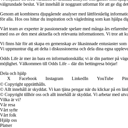
välgrundade beslut. Vårt innehåll är noggrant utformat för att ge dig de
Genom att kombinera djupgående analyser med lättförståelig information vil
för alla. Hos oss hittar du inspiration och vägledning som kan hjälpa dig
Vårt team av experter är passionerade spelare med många års erfarenhet 
med oss av den mest aktuella och relevanta informationen. Vi tror att ku
Vi finns här för att skapa en gemenskap av likasinnade entusiaster som
Vi uppmuntrar dig att delta i diskussionerna och dela dina egna uppleve
Odds Life är mer än bara en informationskälla; vi är din partner på vä
möjlighet. Välkommen till Odds Life – där din bettingresa börjar!
Dela och hjälp
X
Facebook
Instagram
LinkedIn
YouTube
Pin
© Copyright upprätthålls.
© Allt innehåll är skyddat. Vi kan tjäna pengar när du klickar på en län
© Copyright tillhör oss och allt innehåll är skyddat. Vi arbetar med utva
Vilka är vi?
Vår resa
Vårt syfte
Vårt folk
Hjälp oss
Platser