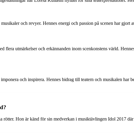
estaltningar har Loreta Kullashi hyllats för sina teaterprestationer. Hen
a musikaler och revyer. Hennes energi och passion på scenen har gjort at
d flera utmärkelser och erkännanden inom scenkonstens värld. Hennes ar
 imponera och inspirera. Hennes bidrag till teatern och musikalen har b
nd?
a rötter. Hon är känd för sin medverkan i musiktävlingen Idol 2017 dä