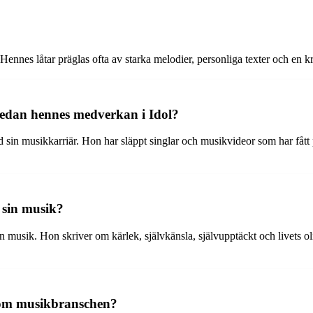
nes låtar präglas ofta av starka melodier, personliga texter och en kra
sedan hennes medverkan i Idol?
ed sin musikkarriär. Hon har släppt singlar och musikvideor som har fått 
 sin musik?
 musik. Hon skriver om kärlek, självkänsla, självupptäckt och livets ol
inom musikbranschen?