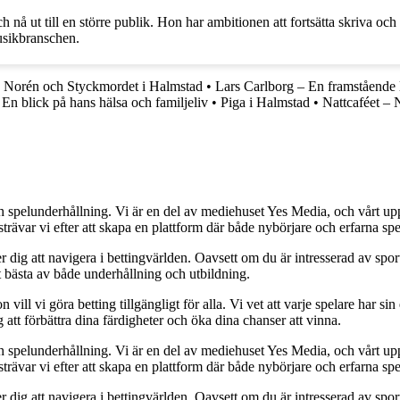
ch nå ut till en större publik. Hon har ambitionen att fortsätta skriva och
usikbranschen.
 Norén och Styckmordet i Halmstad
•
Lars Carlborg – En framstående 
 En blick på hans hälsa och familjeliv
•
Piga i Halmstad
•
Nattcaféet – 
h spelunderhållning. Vi är en del av mediehuset Yes Media, och vårt uppdra
var vi efter att skapa en plattform där både nybörjare och erfarna spel
 dig att navigera i bettingvärlden. Oavsett om du är intresserad av sports
t bästa av både underhållning och utbildning.
l vi göra betting tillgängligt för alla. Vi vet att varje spelare har sin e
 att förbättra dina färdigheter och öka dina chanser att vinna.
h spelunderhållning. Vi är en del av mediehuset Yes Media, och vårt uppdra
var vi efter att skapa en plattform där både nybörjare och erfarna spel
 dig att navigera i bettingvärlden. Oavsett om du är intresserad av sports