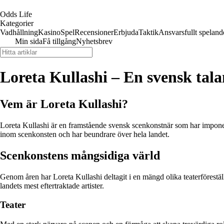
Odds Life
Kategorier
Vadhållning
Kasino
Spel
Recensioner
Erbjuda
Taktik
Ansvarsfullt speland
Min sida
Få tillgång
Nyhetsbrev
Loreta Kullashi – En svensk tal
Vem är Loreta Kullashi?
Loreta Kullashi är en framstående svensk scenkonstnär som har imponera
inom scenkonsten och har beundrare över hela landet.
Scenkonstens mångsidiga värld
Genom åren har Loreta Kullashi deltagit i en mängd olika teaterförestäl
landets mest eftertraktade artister.
Teater