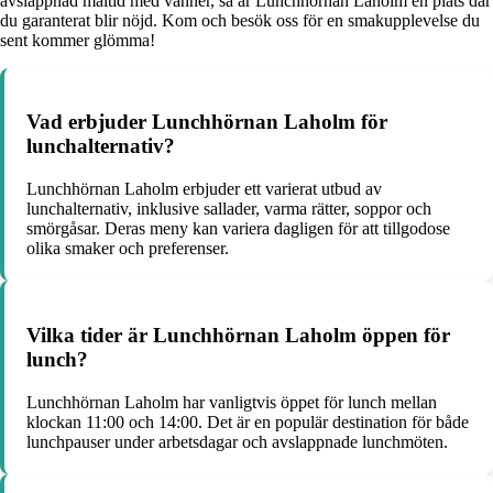
avslappnad måltid med vänner, så är Lunchhörnan Laholm en plats där
du garanterat blir nöjd. Kom och besök oss för en smakupplevelse du
sent kommer glömma!
Vad erbjuder Lunchhörnan Laholm för
lunchalternativ?
Lunchhörnan Laholm erbjuder ett varierat utbud av
lunchalternativ, inklusive sallader, varma rätter, soppor och
smörgåsar. Deras meny kan variera dagligen för att tillgodose
olika smaker och preferenser.
Vilka tider är Lunchhörnan Laholm öppen för
lunch?
Lunchhörnan Laholm har vanligtvis öppet för lunch mellan
klockan 11:00 och 14:00. Det är en populär destination för både
lunchpauser under arbetsdagar och avslappnade lunchmöten.